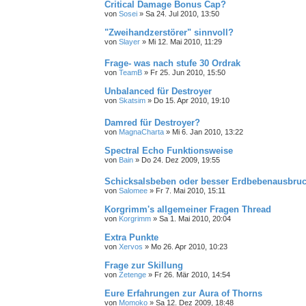
Critical Damage Bonus Cap?
von
Sosei
»
Sa 24. Jul 2010, 13:50
"Zweihandzerstörer" sinnvoll?
von
Slayer
»
Mi 12. Mai 2010, 11:29
Frage- was nach stufe 30 Ordrak
von
TeamB
»
Fr 25. Jun 2010, 15:50
Unbalanced für Destroyer
von
Skatsim
»
Do 15. Apr 2010, 19:10
Damred für Destroyer?
von
MagnaCharta
»
Mi 6. Jan 2010, 13:22
Spectral Echo Funktionsweise
von
Bain
»
Do 24. Dez 2009, 19:55
Schicksalsbeben oder besser Erdbebenausbru
von
Salomee
»
Fr 7. Mai 2010, 15:11
Korgrimm's allgemeiner Fragen Thread
von
Korgrimm
»
Sa 1. Mai 2010, 20:04
Extra Punkte
von
Xervos
»
Mo 26. Apr 2010, 10:23
Frage zur Skillung
von
Zetenge
»
Fr 26. Mär 2010, 14:54
Eure Erfahrungen zur Aura of Thorns
von
Momoko
»
Sa 12. Dez 2009, 18:48