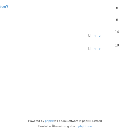
tion?
8
8
14
1
2
10
1
2
Powered by
phpBB
® Forum Software © phpBB Limited
Deutsche Übersetzung durch
phpBB.de