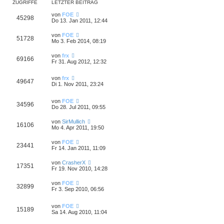
ZUGRIFFE
LETZTER BEITRAG
von
FOE
45298
Do 13. Jan 2011, 12:44
von
FOE
51728
Mo 3. Feb 2014, 08:19
von
frx
69166
Fr 31. Aug 2012, 12:32
von
frx
49647
Di 1. Nov 2011, 23:24
von
FOE
34596
Do 28. Jul 2011, 09:55
von
SirMullich
16106
Mo 4. Apr 2011, 19:50
von
FOE
23441
Fr 14. Jan 2011, 11:09
von
CrasherX
17351
Fr 19. Nov 2010, 14:28
von
FOE
32899
Fr 3. Sep 2010, 06:56
von
FOE
15189
Sa 14. Aug 2010, 11:04