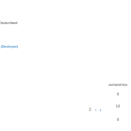
 Deutschland
 (Destroyer)
eiterte Suche
ANTWORTEN
0
13
1
2
0