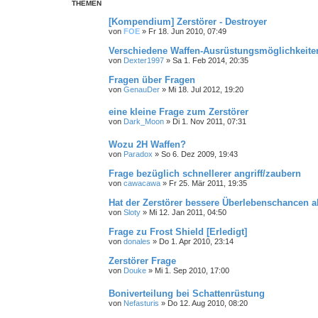
THEMEN
[Kompendium] Zerstörer - Destroyer
von
FOE
»
Fr 18. Jun 2010, 07:49
Verschiedene Waffen-Ausrüstungsmöglichkeite
von
Dexter1997
»
Sa 1. Feb 2014, 20:35
Fragen über Fragen
von
GenauDer
»
Mi 18. Jul 2012, 19:20
eine kleine Frage zum Zerstörer
von
Dark_Moon
»
Di 1. Nov 2011, 07:31
Wozu 2H Waffen?
von
Paradox
»
So 6. Dez 2009, 19:43
Frage bezüglich schnellerer angriff/zaubern
von
cawacawa
»
Fr 25. Mär 2011, 19:35
Hat der Zerstörer bessere Überlebenschancen a
von
Sloty
»
Mi 12. Jan 2011, 04:50
Frage zu Frost Shield [Erledigt]
von
donales
»
Do 1. Apr 2010, 23:14
Zerstörer Frage
von
Douke
»
Mi 1. Sep 2010, 17:00
Boniverteilung bei Schattenrüstung
von
Nefasturis
»
Do 12. Aug 2010, 08:20