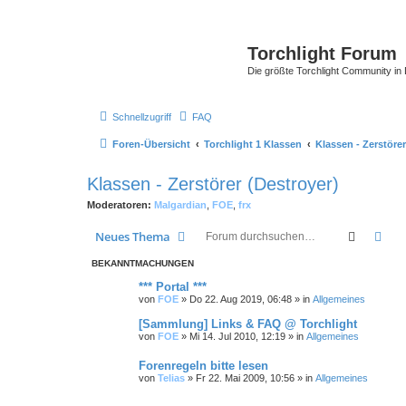
Torchlight Forum
Die größte Torchlight Community in
Schnellzugriff
FAQ
Foren-Übersicht
Torchlight 1 Klassen
Klassen - Zerstörer
Klassen - Zerstörer (Destroyer)
Moderatoren:
Malgardian
,
FOE
,
frx
Suche
Erw
Neues Thema
BEKANNTMACHUNGEN
*** Portal ***
von
FOE
»
Do 22. Aug 2019, 06:48
» in
Allgemeines
[Sammlung] Links & FAQ @ Torchlight
von
FOE
»
Mi 14. Jul 2010, 12:19
» in
Allgemeines
Forenregeln bitte lesen
von
Telias
»
Fr 22. Mai 2009, 10:56
» in
Allgemeines