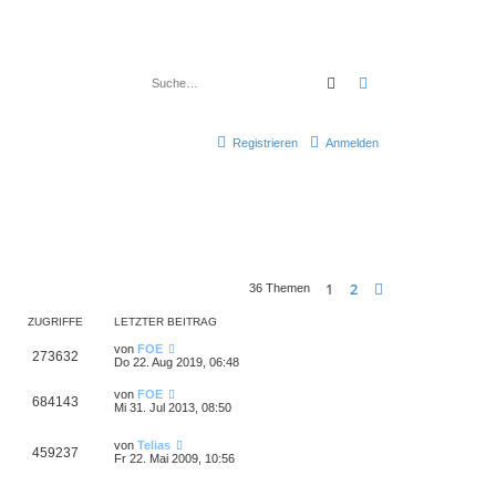
Suche
Erweiterte Suche
Registrieren
Anmelden
1
2
Nächste
36 Themen
ZUGRIFFE
LETZTER BEITRAG
von
FOE
273632
Do 22. Aug 2019, 06:48
von
FOE
684143
Mi 31. Jul 2013, 08:50
von
Telias
459237
Fr 22. Mai 2009, 10:56