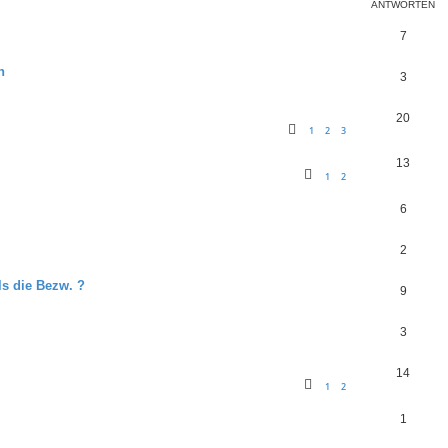
ANTWORTEN
7
n
3
20
1
2
3
13
1
2
6
2
ls die Bezw. ?
9
3
14
1
2
1