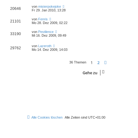
von
misterpokejoke
20646
Fr 29. Jan 2010, 13:28
von
Fenris
21101
Mo 28. Dez 2009, 02:22
von
Pestilence
33190
Mi 16. Dez 2009, 09:49
von
Lazeroth
29762
Mo 14. Dez 2009, 14:03
1
2
Nächste
36 Themen
Gehe zu
Alle Cookies löschen
Alle Zeiten sind
UTC+01:00