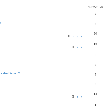
ANTWORTEN
7
n
3
20
1
2
3
13
1
2
6
2
ls die Bezw. ?
9
3
14
1
2
1