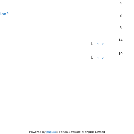
4
tion?
8
8
14
1
2
10
1
2
Powered by
phpBB
® Forum Software © phpBB Limited