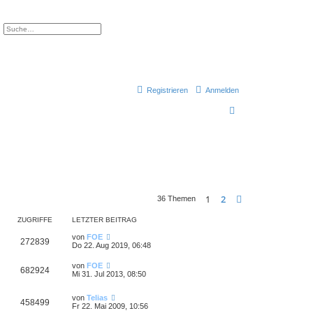
e
Erweiterte Suche
Registrieren
Anmelden
S
u
c
h
e
1
2
Nächste
36 Themen
ZUGRIFFE
LETZTER BEITRAG
von
FOE
272839
Do 22. Aug 2019, 06:48
von
FOE
682924
Mi 31. Jul 2013, 08:50
von
Telias
458499
Fr 22. Mai 2009, 10:56