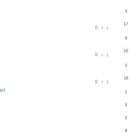
3
17
1
2
9
15
1
2
2
10
1
2
ch?
1
5
2
8