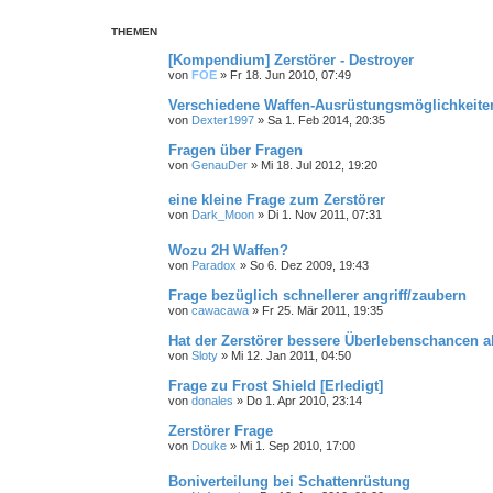
THEMEN
[Kompendium] Zerstörer - Destroyer
von
FOE
»
Fr 18. Jun 2010, 07:49
Verschiedene Waffen-Ausrüstungsmöglichkeite
von
Dexter1997
»
Sa 1. Feb 2014, 20:35
Fragen über Fragen
von
GenauDer
»
Mi 18. Jul 2012, 19:20
eine kleine Frage zum Zerstörer
von
Dark_Moon
»
Di 1. Nov 2011, 07:31
Wozu 2H Waffen?
von
Paradox
»
So 6. Dez 2009, 19:43
Frage bezüglich schnellerer angriff/zaubern
von
cawacawa
»
Fr 25. Mär 2011, 19:35
Hat der Zerstörer bessere Überlebenschancen a
von
Sloty
»
Mi 12. Jan 2011, 04:50
Frage zu Frost Shield [Erledigt]
von
donales
»
Do 1. Apr 2010, 23:14
Zerstörer Frage
von
Douke
»
Mi 1. Sep 2010, 17:00
Boniverteilung bei Schattenrüstung