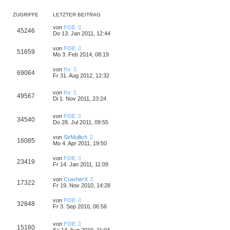
ZUGRIFFE
LETZTER BEITRAG
von
FOE
45246
Do 13. Jan 2011, 12:44
von
FOE
51659
Mo 3. Feb 2014, 08:19
von
frx
69064
Fr 31. Aug 2012, 12:32
von
frx
49567
Di 1. Nov 2011, 23:24
von
FOE
34540
Do 28. Jul 2011, 09:55
von
SirMullich
16085
Mo 4. Apr 2011, 19:50
von
FOE
23419
Fr 14. Jan 2011, 11:09
von
CrasherX
17322
Fr 19. Nov 2010, 14:28
von
FOE
32848
Fr 3. Sep 2010, 06:56
von
FOE
15160
Sa 14. Aug 2010, 11:04