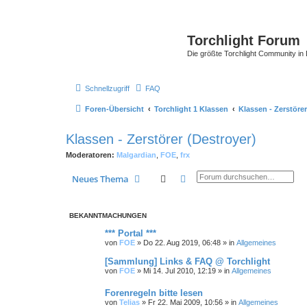
Torchlight Forum
Die größte Torchlight Community in
Schnellzugriff
FAQ
Foren-Übersicht
Torchlight 1 Klassen
Klassen - Zerstörer
Klassen - Zerstörer (Destroyer)
Moderatoren:
Malgardian
,
FOE
,
frx
Suche
Erweiterte Suche
Neues Thema
BEKANNTMACHUNGEN
*** Portal ***
von
FOE
»
Do 22. Aug 2019, 06:48
» in
Allgemeines
[Sammlung] Links & FAQ @ Torchlight
von
FOE
»
Mi 14. Jul 2010, 12:19
» in
Allgemeines
Forenregeln bitte lesen
von
Telias
»
Fr 22. Mai 2009, 10:56
» in
Allgemeines