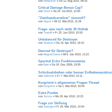
von
Nefasturis
»
Do 12. Aug 2010, 08:20
Critical Damage Bonus Cap?
von
Sosei
»
Sa 24. Jul 2010, 13:50
"Zweihandzerstörer" sinnvoll?
von
Slayer
»
Mi 12. Mai 2010, 11:29
Frage- was nach stufe 30 Ordrak
von
TeamB
»
Fr 25. Jun 2010, 15:50
Unbalanced für Destroyer
von
Skatsim
»
Do 15. Apr 2010, 19:10
Damred für Destroyer?
von
MagnaCharta
»
Mi 6. Jan 2010, 13:22
Spectral Echo Funktionsweise
von
Bain
»
Do 24. Dez 2009, 19:55
Schicksalsbeben oder besser Erdbebenausbru
von
Salomee
»
Fr 7. Mai 2010, 15:11
Korgrimm's allgemeiner Fragen Thread
von
Korgrimm
»
Sa 1. Mai 2010, 20:04
Extra Punkte
von
Xervos
»
Mo 26. Apr 2010, 10:23
Frage zur Skillung
von
Zetenge
»
Fr 26. Mär 2010, 14:54