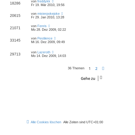
von
freddykk
18286
Fr 19. Mär 2010, 19:56
von
misterpokejoke
20615
Fr 29. Jan 2010, 13:28
von
Fenris
21071
Mo 28. Dez 2009, 02:22
von
Pestilence
33145
Mi 16. Dez 2009, 09:49
von
Lazeroth
29713
Mo 14. Dez 2009, 14:03
1
2
Nächste
36 Themen
Gehe zu
Alle Cookies löschen
Alle Zeiten sind
UTC+01:00