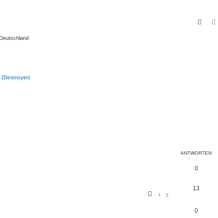
Such
 Deutschland
 (Destroyer)
ANTWORTEN
0
13
1
2
0