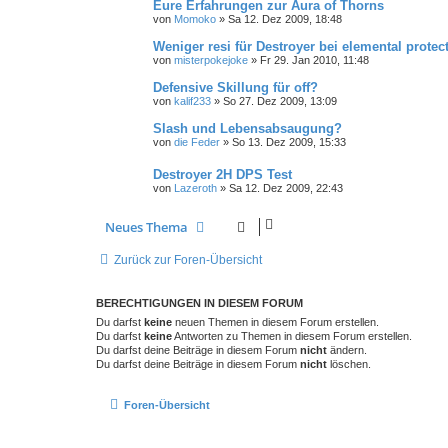
Eure Erfahrungen zur Aura of Thorns
von
Momoko
»
Sa 12. Dez 2009, 18:48
Weniger resi für Destroyer bei elemental protec
von
misterpokejoke
»
Fr 29. Jan 2010, 11:48
Defensive Skillung für off?
von
kalif233
»
So 27. Dez 2009, 13:09
Slash und Lebensabsaugung?
von
die Feder
»
So 13. Dez 2009, 15:33
Destroyer 2H DPS Test
von
Lazeroth
»
Sa 12. Dez 2009, 22:43
Neues Thema
Zurück zur Foren-Übersicht
BERECHTIGUNGEN IN DIESEM FORUM
Du darfst
keine
neuen Themen in diesem Forum erstellen.
Du darfst
keine
Antworten zu Themen in diesem Forum erstellen.
Du darfst deine Beiträge in diesem Forum
nicht
ändern.
Du darfst deine Beiträge in diesem Forum
nicht
löschen.
Foren-Übersicht