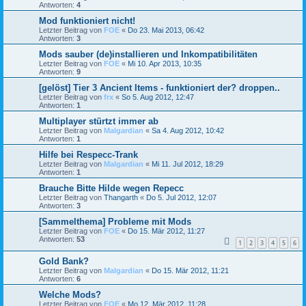
Antworten:
4
Mod funktioniert nicht!
Letzter Beitrag von
FOE
«
Do 23. Mai 2013, 06:42
Antworten:
3
Mods sauber (de)installieren und Inkompatibilitäten
Letzter Beitrag von
FOE
«
Mi 10. Apr 2013, 10:35
Antworten:
9
[gelöst] Tier 3 Ancient Items - funktioniert der? droppen..
Letzter Beitrag von
frx
«
So 5. Aug 2012, 12:47
Antworten:
1
Multiplayer stürtzt immer ab
Letzter Beitrag von
Malgardian
«
Sa 4. Aug 2012, 10:42
Antworten:
1
Hilfe bei Respecc-Trank
Letzter Beitrag von
Malgardian
«
Mi 11. Jul 2012, 18:29
Antworten:
1
Brauche Bitte Hilde wegen Repecc
Letzter Beitrag von
Thangarth
«
Do 5. Jul 2012, 12:07
Antworten:
3
[Sammelthema] Probleme mit Mods
Letzter Beitrag von
FOE
«
Do 15. Mär 2012, 11:27
Antworten:
53
1
2
3
4
5
6
Gold Bank?
Letzter Beitrag von
Malgardian
«
Do 15. Mär 2012, 11:21
Antworten:
6
Welche Mods?
Letzter Beitrag von
FOE
«
Mo 12. Mär 2012, 11:28