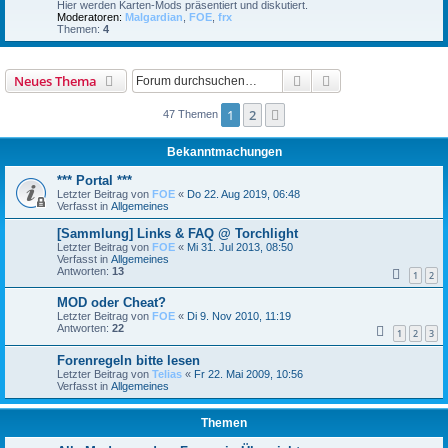
Hier werden Karten-Mods präsentiert und diskutiert.
Moderatoren:
Malgardian
,
FOE
,
frx
Themen:
4
Suche
Erweiterte Suche
Neues Thema
1
2
Nächste
47 Themen
Bekanntmachungen
*** Portal ***
Letzter Beitrag von
FOE
«
Do 22. Aug 2019, 06:48
Verfasst in
Allgemeines
[Sammlung] Links & FAQ @ Torchlight
Letzter Beitrag von
FOE
«
Mi 31. Jul 2013, 08:50
Verfasst in
Allgemeines
Antworten:
13
1
2
MOD oder Cheat?
Letzter Beitrag von
FOE
«
Di 9. Nov 2010, 11:19
Antworten:
22
1
2
3
Forenregeln bitte lesen
Letzter Beitrag von
Telias
«
Fr 22. Mai 2009, 10:56
Verfasst in
Allgemeines
Themen