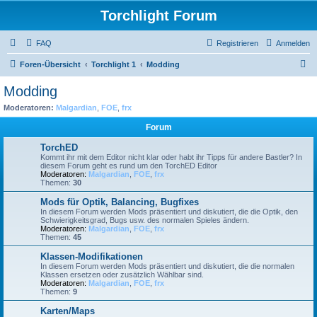
Torchlight Forum
FAQ
Registrieren
Anmelden
S
Foren-Übersicht
Torchlight 1
Modding
u
Modding
c
Moderatoren:
Malgardian
,
FOE
,
frx
h
Forum
e
TorchED
Kommt ihr mit dem Editor nicht klar oder habt ihr Tipps für andere Bastler? In
diesem Forum geht es rund um den TorchED Editor
Moderatoren:
Malgardian
,
FOE
,
frx
Themen:
30
Mods für Optik, Balancing, Bugfixes
In diesem Forum werden Mods präsentiert und diskutiert, die die Optik, den
Schwierigkeitsgrad, Bugs usw. des normalen Spieles ändern.
Moderatoren:
Malgardian
,
FOE
,
frx
Themen:
45
Klassen-Modifikationen
In diesem Forum werden Mods präsentiert und diskutiert, die die normalen
Klassen ersetzen oder zusätzlich Wählbar sind.
Moderatoren:
Malgardian
,
FOE
,
frx
Themen:
9
Karten/Maps