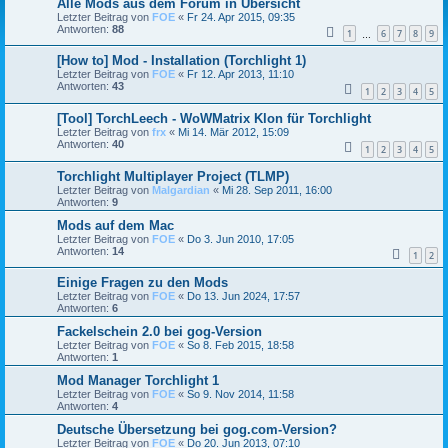
Alle Mods aus dem Forum in Übersicht
Letzter Beitrag von
FOE
«
Fr 24. Apr 2015, 09:35
Antworten:
88
1
6
7
8
9
…
[How to] Mod - Installation (Torchlight 1)
Letzter Beitrag von
FOE
«
Fr 12. Apr 2013, 11:10
Antworten:
43
1
2
3
4
5
[Tool] TorchLeech - WoWMatrix Klon für Torchlight
Letzter Beitrag von
frx
«
Mi 14. Mär 2012, 15:09
Antworten:
40
1
2
3
4
5
Torchlight Multiplayer Project (TLMP)
Letzter Beitrag von
Malgardian
«
Mi 28. Sep 2011, 16:00
Antworten:
9
Mods auf dem Mac
Letzter Beitrag von
FOE
«
Do 3. Jun 2010, 17:05
Antworten:
14
1
2
Einige Fragen zu den Mods
Letzter Beitrag von
FOE
«
Do 13. Jun 2024, 17:57
Antworten:
6
Fackelschein 2.0 bei gog-Version
Letzter Beitrag von
FOE
«
So 8. Feb 2015, 18:58
Antworten:
1
Mod Manager Torchlight 1
Letzter Beitrag von
FOE
«
So 9. Nov 2014, 11:58
Antworten:
4
Deutsche Übersetzung bei gog.com-Version?
Letzter Beitrag von
FOE
«
Do 20. Jun 2013, 07:10