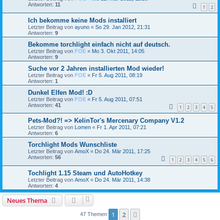
Antworten:
11
1
2
Ich bekomme keine Mods installiert
Letzter Beitrag von
ayuno
«
So 29. Jan 2012, 21:31
Antworten:
9
Bekomme torchlight einfach nicht auf deutsch.
Letzter Beitrag von
FOE
«
Mo 3. Okt 2011, 14:05
Antworten:
9
Suche vor 2 Jahren installierten Mod wieder!
Letzter Beitrag von
FOE
«
Fr 5. Aug 2011, 08:19
Antworten:
1
Dunkel Elfen Mod! :D
Letzter Beitrag von
FOE
«
Fr 5. Aug 2011, 07:51
Antworten:
41
1
2
3
4
5
Pets-Mod?! => KelinTor's Mercenary Company V1.2
Letzter Beitrag von
Lomen
«
Fr 1. Apr 2011, 07:21
Antworten:
6
Torchlight Mods Wunschliste
Letzter Beitrag von
AmoX
«
Do 24. Mär 2011, 17:25
Antworten:
56
1
2
3
4
5
6
Tochlight 1.15 Steam und AutoHotkey
Letzter Beitrag von
AmoX
«
Do 24. Mär 2011, 14:38
Antworten:
4
Neues Thema
1
2
Nächste
47 Themen