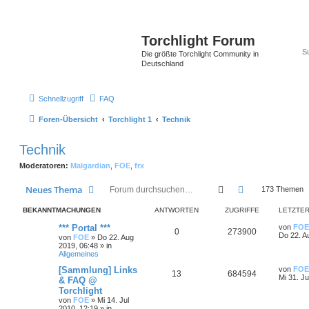
Torchlight Forum
Die größte Torchlight Community in
Deutschland
Schnellzugriff
FAQ
Foren-Übersicht
Torchlight 1
Technik
Technik
Moderatoren:
Malgardian
,
FOE
,
frx
Suche
Erweiterte Suc
Neues Thema
173 Themen
BEKANNTMACHUNGEN
ANTWORTEN
ZUGRIFFE
LETZTER
*** Portal ***
von
FOE
0
273900
Do 22. A
von
FOE
»
Do 22. Aug
2019, 06:48
» in
Allgemeines
[Sammlung] Links
von
FOE
13
684594
Mi 31. Ju
& FAQ @
Torchlight
von
FOE
»
Mi 14. Jul
2010, 12:19
» in