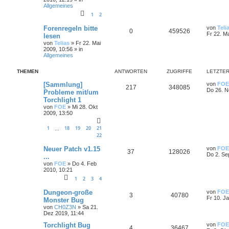
Allgemeines
1
2
Forenregeln bitte
von
Teli
0
459526
Fr 22. M
lesen
von
Telias
»
Fr 22. Mai
2009, 10:56
» in
Allgemeines
THEMEN
ANTWORTEN
ZUGRIFFE
LETZTER
[Sammlung]
von
FOE
217
348085
Do 26. N
Probleme mit/um
Torchlight 1
von
FOE
»
Mi 28. Okt
2009, 13:50
1
18
19
20
21
…
22
Neuer Patch v1.15
von
FOE
37
128026
Do 2. Se
...
von
FOE
»
Do 4. Feb
2010, 10:21
1
2
3
4
Dungeon-große
von
FOE
3
40780
Fr 10. J
Monster Bug
von
CH0Z3N
»
Sa 21.
Dez 2019, 11:44
Torchlight Bug
von
FOE
4
36467