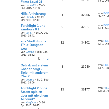
Fr 9. Ok
Fame Level 21
von
mmax23
»
Mo 5.
Okt 2015, 16:53
Hilfe Aktivierung
von
FOE
1
32206
Sa 23. M
von
Divinity
»
Sa 23.
Mai 2015, 12:40
Torchlight 1 und
von
FOE
9
32217
Mi 1. Ja
windows 8.1
von
tomkn
»
Di 17. Dez
2013, 14:41
aus Stadt durchs
von
FOE
12
34302
Mi 2. Ok
TP -> Dungeon
weg
von
Gratha
»
Di 8. Jan
2013, 03:32
1
2
Ordrak mit erstem
von
FOE
8
23540
Di 23. Ju
Char erledigt -
Spiel mit anderem
Char?
von
pearce
»
So 2. Sep
2012, 18:06
Torchlight 2 ohne
von
HpB
13
36177
Do 18. A
Steam spielen
aber mit gleichem
Account?
von
KingDon
»
Di 16.
Apr 2013, 16:45