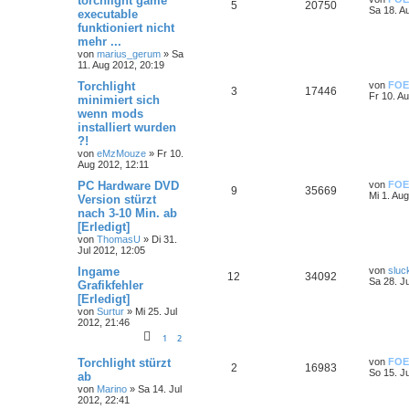
torchlight game
5
20750
Sa 18. A
executable
funktioniert nicht
mehr ...
von
marius_gerum
»
Sa
11. Aug 2012, 20:19
Torchlight
von
FOE
3
17446
Fr 10. A
minimiert sich
wenn mods
installiert wurden
?!
von
eMzMouze
»
Fr 10.
Aug 2012, 12:11
PC Hardware DVD
von
FOE
9
35669
Mi 1. Au
Version stürzt
nach 3-10 Min. ab
[Erledigt]
von
ThomasU
»
Di 31.
Jul 2012, 12:05
Ingame
von
sluc
12
34092
Sa 28. J
Grafikfehler
[Erledigt]
von
Surtur
»
Mi 25. Jul
2012, 21:46
1
2
Torchlight stürzt
von
FOE
2
16983
So 15. J
ab
von
Marino
»
Sa 14. Jul
2012, 22:41