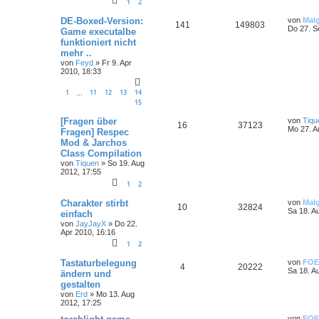
1
2
DE-Boxed-Version:
von
Mal
141
149803
Do 27. S
Game executalbe
funktioniert nicht
mehr ..
von
Feyd
»
Fr 9. Apr
2010, 18:33
1
11
12
13
14
…
15
[Fragen über
von
Tiqu
16
37123
Mo 27. A
Fragen] Respec
Mod & Jarchos
Class Compilation
von
Tiquen
»
So 19. Aug
2012, 17:55
1
2
Charakter stirbt
von
Mal
10
32824
Sa 18. A
einfach
von
JayJayX
»
Do 22.
Apr 2010, 16:16
1
2
Tastaturbelegung
von
FOE
4
20222
Sa 18. A
ändern und
gestalten
von
Erd
»
Mo 13. Aug
2012, 17:25
von
FOE