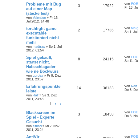
Probleme mit Bug
von
FOE
3
17922
Fr 13. Ju
auf einer Map
(stecke fest)
von
Valentice
»
Fr 13.
Jul 2012, 14:48
torchlight game
von
Mal
2
17736
So 1. Jul
executable
funktioniert nicht
mehr
von
madtrax
»
So 1. Jul
2012, 01:54
Spiel gekauft,
von
FOE
8
24115
So 11. D
startet nicht,
Halsschlagader
wie ne Bockwurs
von
Lordex
»
Fr 9. Dez
2011, 23:57
Erfahrungspunkte
von
Ralf
14
36133
Do 8. De
leiste
von
Ralf
»
Sa 3. Dez
2011, 23:48
1
2
Blackscreen im
von
FOE
3
18458
Do 3. No
Spiel - Experte
Gesucht
von
sithari
»
Mi 2. Nov
2011, 23:24
AntiVir
von
FOE