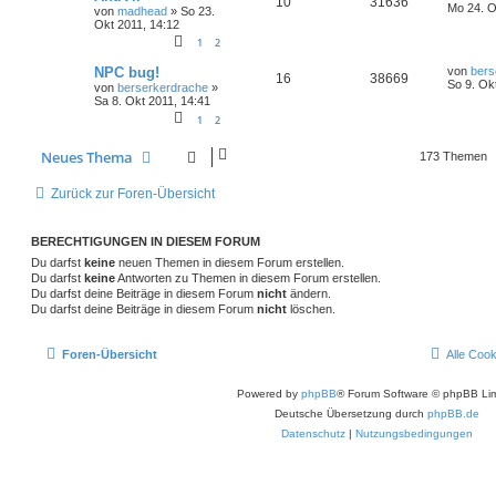
10
31636
Mo 24. O
von
madhead
»
So 23.
Okt 2011, 14:12
1
2
NPC bug!
von
bers
16
38669
So 9. Ok
von
berserkerdrache
»
Sa 8. Okt 2011, 14:41
1
2
Neues Thema
173 Themen
Zurück zur Foren-Übersicht
BERECHTIGUNGEN IN DIESEM FORUM
Du darfst
keine
neuen Themen in diesem Forum erstellen.
Du darfst
keine
Antworten zu Themen in diesem Forum erstellen.
Du darfst deine Beiträge in diesem Forum
nicht
ändern.
Du darfst deine Beiträge in diesem Forum
nicht
löschen.
Foren-Übersicht
Alle Coo
Powered by
phpBB
® Forum Software © phpBB Lim
Deutsche Übersetzung durch
phpBB.de
Datenschutz
|
Nutzungsbedingungen