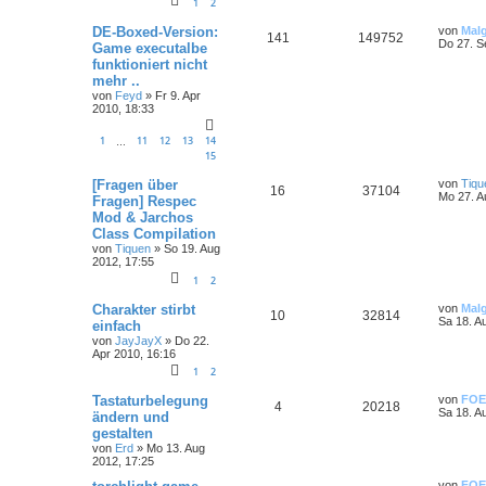
1
2
DE-Boxed-Version:
von
Mal
141
149752
Do 27. S
Game executalbe
funktioniert nicht
mehr ..
von
Feyd
»
Fr 9. Apr
2010, 18:33
1
11
12
13
14
…
15
[Fragen über
von
Tiqu
16
37104
Mo 27. A
Fragen] Respec
Mod & Jarchos
Class Compilation
von
Tiquen
»
So 19. Aug
2012, 17:55
1
2
Charakter stirbt
von
Mal
10
32814
Sa 18. A
einfach
von
JayJayX
»
Do 22.
Apr 2010, 16:16
1
2
Tastaturbelegung
von
FOE
4
20218
Sa 18. A
ändern und
gestalten
von
Erd
»
Mo 13. Aug
2012, 17:25
von
FOE