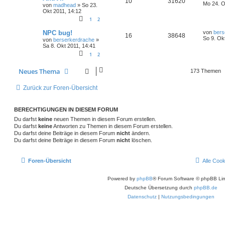
10
31620
Mo 24. O
von
madhead
»
So 23.
Okt 2011, 14:12
1
2
NPC bug!
von
bers
16
38648
So 9. Ok
von
berserkerdrache
»
Sa 8. Okt 2011, 14:41
1
2
Neues Thema
173 Themen
Zurück zur Foren-Übersicht
BERECHTIGUNGEN IN DIESEM FORUM
Du darfst
keine
neuen Themen in diesem Forum erstellen.
Du darfst
keine
Antworten zu Themen in diesem Forum erstellen.
Du darfst deine Beiträge in diesem Forum
nicht
ändern.
Du darfst deine Beiträge in diesem Forum
nicht
löschen.
Foren-Übersicht
Alle Coo
Powered by
phpBB
® Forum Software © phpBB Lim
Deutsche Übersetzung durch
phpBB.de
Datenschutz
|
Nutzungsbedingungen