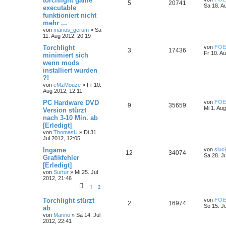
torchlight game
5
20741
Sa 18. A
executable
funktioniert nicht
mehr ...
von
marius_gerum
»
Sa
11. Aug 2012, 20:19
Torchlight
von
FOE
3
17436
Fr 10. A
minimiert sich
wenn mods
installiert wurden
?!
von
eMzMouze
»
Fr 10.
Aug 2012, 12:11
PC Hardware DVD
von
FOE
9
35659
Mi 1. Au
Version stürzt
nach 3-10 Min. ab
[Erledigt]
von
ThomasU
»
Di 31.
Jul 2012, 12:05
Ingame
von
sluc
12
34074
Sa 28. J
Grafikfehler
[Erledigt]
von
Surtur
»
Mi 25. Jul
2012, 21:46
1
2
Torchlight stürzt
von
FOE
2
16974
So 15. J
ab
von
Marino
»
Sa 14. Jul
2012, 22:41