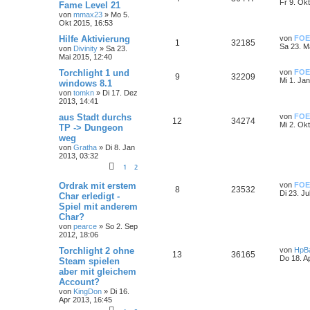
Fr 9. Ok
Fame Level 21
von
mmax23
»
Mo 5.
Okt 2015, 16:53
Hilfe Aktivierung
von
FOE
1
32185
Sa 23. M
von
Divinity
»
Sa 23.
Mai 2015, 12:40
Torchlight 1 und
von
FOE
9
32209
Mi 1. Ja
windows 8.1
von
tomkn
»
Di 17. Dez
2013, 14:41
aus Stadt durchs
von
FOE
12
34274
Mi 2. Ok
TP -> Dungeon
weg
von
Gratha
»
Di 8. Jan
2013, 03:32
1
2
Ordrak mit erstem
von
FOE
8
23532
Di 23. Ju
Char erledigt -
Spiel mit anderem
Char?
von
pearce
»
So 2. Sep
2012, 18:06
Torchlight 2 ohne
von
HpB
13
36165
Do 18. A
Steam spielen
aber mit gleichem
Account?
von
KingDon
»
Di 16.
Apr 2013, 16:45