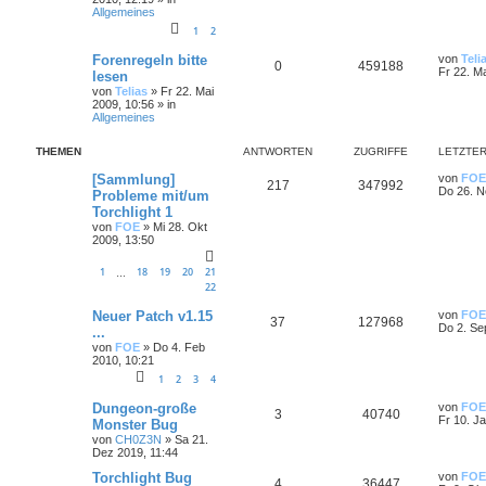
Allgemeines
1
2
Forenregeln bitte
von
Teli
0
459188
Fr 22. M
lesen
von
Telias
»
Fr 22. Mai
2009, 10:56
» in
Allgemeines
THEMEN
ANTWORTEN
ZUGRIFFE
LETZTER
[Sammlung]
von
FOE
217
347992
Do 26. N
Probleme mit/um
Torchlight 1
von
FOE
»
Mi 28. Okt
2009, 13:50
1
18
19
20
21
…
22
Neuer Patch v1.15
von
FOE
37
127968
Do 2. Se
...
von
FOE
»
Do 4. Feb
2010, 10:21
1
2
3
4
Dungeon-große
von
FOE
3
40740
Fr 10. J
Monster Bug
von
CH0Z3N
»
Sa 21.
Dez 2019, 11:44
Torchlight Bug
von
FOE
4
36447