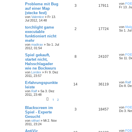
Probleme mit Bug
von
FOE
3
17911
Fr 13. Ju
auf einer Map
(stecke fest)
von
Valentice
»
Fr 13.
Jul 2012, 14:48
torchlight game
von
Mal
2
17724
So 1. Jul
executable
funktioniert nicht
mehr
von
madtrax
»
So 1. Jul
2012, 01:54
Spiel gekauft,
von
FOE
8
24107
So 11. D
startet nicht,
Halsschlagader
wie ne Bockwurs
von
Lordex
»
Fr 9. Dez
2011, 23:57
Erfahrungspunkte
von
Ralf
14
36119
Do 8. De
leiste
von
Ralf
»
Sa 3. Dez
2011, 23:48
1
2
Blackscreen im
von
FOE
3
18457
Do 3. No
Spiel - Experte
Gesucht
von
sithari
»
Mi 2. Nov
2011, 23:24
AntiVir
von
FOE