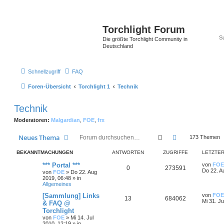
Torchlight Forum
Die größte Torchlight Community in
Deutschland
Schnellzugriff
FAQ
Foren-Übersicht
Torchlight 1
Technik
Technik
Moderatoren:
Malgardian
,
FOE
,
frx
Suche
Erweiterte Suc
Neues Thema
173 Themen
BEKANNTMACHUNGEN
ANTWORTEN
ZUGRIFFE
LETZTER
*** Portal ***
von
FOE
0
273591
Do 22. A
von
FOE
»
Do 22. Aug
2019, 06:48
» in
Allgemeines
[Sammlung] Links
von
FOE
13
684062
Mi 31. Ju
& FAQ @
Torchlight
von
FOE
»
Mi 14. Jul
2010, 12:19
» in