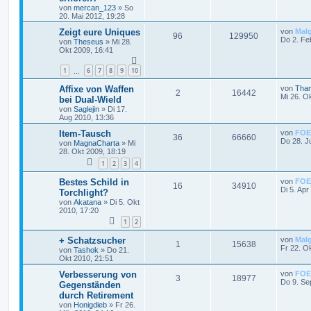
von
mercan_123
»
So
20. Mai 2012, 19:28
Zeigt eure Uniques
von
Mal
96
129950
Do 2. Fe
von
Theseus
»
Mi 28.
Okt 2009, 16:41
1
6
7
8
9
10
…
Affixe von Waffen
von
Than
2
16442
Mi 26. O
bei Dual-Wield
von
Saglejin
»
Di 17.
Aug 2010, 13:36
Item-Tausch
von
FOE
36
66660
Do 28. J
von
MagnaCharta
»
Mi
28. Okt 2009, 18:19
1
2
3
4
Bestes Schild in
von
FOE
16
34910
Di 5. Apr
Torchlight?
von
Akatana
»
Di 5. Okt
2010, 17:20
1
2
+ Schatzsucher
von
Mal
1
15638
Fr 22. O
von
Tashok
»
Do 21.
Okt 2010, 21:51
Verbesserung von
von
FOE
3
18977
Do 9. Se
Gegenständen
durch Retirement
von
Honigdieb
»
Fr 26.