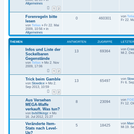
Allgemeines
1
2
Forenregeln bitte
von
Teli
0
460301
Fr 22. M
lesen
von
Telias
»
Fr 22. Mai
2009, 10:56
» in
Allgemeines
THEMEN
ANTWORTEN
ZUGRIFFE
LETZTER
Infos und Liste der
von
Cras
13
69364
Mi 2. De
Sockelbaren
Gegenstände
von
Telias
»
Mo 2. Nov
2009, 17:06
1
2
Trick beim Gamble
von
Slow
13
65497
Fr 6. Se
von
Slowdice
»
Mo 2.
Sep 2013, 10:59
1
2
Aus Versehen
von
FOE
8
23094
Fr 12. O
MEGA-Waffe
verkauft. Was tun?
von
bvb09kingz
»
Mo
16. Jul 2012, 21:27
Veränderte Item-
von
Maxv
5
18425
Mi 19. S
Stats nach Level-
Up?