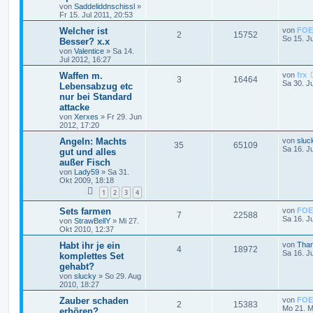
von
Saddeliddnschissl
»
Fr 15. Jul 2011, 20:53
Welcher ist
von
FOE
2
15752
So 15. J
Besser? x.x
von
Valentice
»
Sa 14.
Jul 2012, 16:27
Waffen m.
von
frx
3
16464
Sa 30. J
Lebensabzug etc
nur bei Standard
attacke
von
Xerxes
»
Fr 29. Jun
2012, 17:20
Angeln: Machts
von
sluc
35
65109
Sa 16. J
gut und alles
außer Fisch
von
Lady59
»
Sa 31.
Okt 2009, 18:18
1
2
3
4
Sets farmen
von
FOE
7
22588
Sa 16. J
von
StrawBellY
»
Mi 27.
Okt 2010, 12:37
Habt ihr je ein
von
Than
4
18972
Sa 16. J
komplettes Set
gehabt?
von
slucky
»
So 29. Aug
2010, 18:27
Zauber schaden
von
FOE
2
15383
Mo 21. M
erhören?