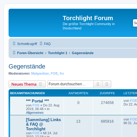
Torchlight Forum
Die größte Torchlight Community in
Deutschland
Schnellzugriff
FAQ
Foren-Übersicht
Torchlight 1
Gegenstände
Gegenstände
Moderatoren:
Malgardian
,
FOE
,
frx
Suche
Erweiterte Suc
Neues Thema
BEKANNTMACHUNGEN
ANTWORTEN
ZUGRIFFE
LETZTER
*** Portal ***
von
FOE
0
274658
Do 22. A
von
FOE
»
Do 22. Aug
2019, 06:48
» in
Allgemeines
[Sammlung] Links
von
FOE
13
685816
Mi 31. Ju
& FAQ @
Torchlight
von
FOE
»
Mi 14. Jul
2010, 12:19
» in