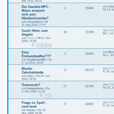
Mär 2010, 04:16
Der Gamble-NPC -
von
coc
2
15886
Sa 14. A
Wann erneuert
sich sein
Händlerinventar?
von
cocomoloco
»
Mi
11. Aug 2010, 17:47
Sushi Helm zum
von
FOE
34
72296
Mi 7. Jul
Angeln
von
Telias
»
Mi 11. Nov
2009, 14:28
1
2
3
4
Eine
von
Rimi
2
16094
Sa 3. Jul
Einhandwaffen???
von
Deathtrack999
»
Sa
3. Jul 2010, 10:22
Blanks
von
FOE
2
16115
Fr 25. J
Zahnhalskette
von
Gary
»
Do 24. Jun
2010, 16:41
Transmute?
von
FOE
17
52760
So 20. J
von
fearpwndyou
»
Do
5. Nov 2009, 11:26
1
2
Frage zu Spell -
von
FOE
5
19507
Fr 11. J
next level
von
slucky
»
Do 19.
Nov 2009, 22:00