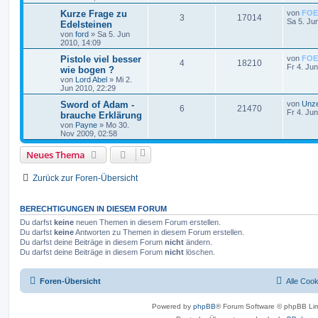
Kurze Frage zu
von
FOE
3
17014
Sa 5. Ju
Edelsteinen
von
ford
»
Sa 5. Jun
2010, 14:09
Pistole viel besser
von
FOE
4
18210
Fr 4. Ju
wie bogen ?
von
Lord Abel
»
Mi 2.
Jun 2010, 22:29
Sword of Adam -
von
Unz
6
21470
Fr 4. Ju
brauche Erklärung
von
Payne
»
Mo 30.
Nov 2009, 02:58
Neues Thema
Zurück zur Foren-Übersicht
BERECHTIGUNGEN IN DIESEM FORUM
Du darfst
keine
neuen Themen in diesem Forum erstellen.
Du darfst
keine
Antworten zu Themen in diesem Forum erstellen.
Du darfst deine Beiträge in diesem Forum
nicht
ändern.
Du darfst deine Beiträge in diesem Forum
nicht
löschen.
Foren-Übersicht
Alle Coo
Powered by
phpBB
® Forum Software © phpBB Lim