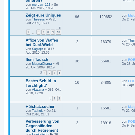
erhören?
von
mercan_123
»
So
20. Mai 2012, 19:28
Zeigt eure Uniques
von
Mal
96
129652
von
Theseus
»
Mi 28.
Do 2. Fe
Okt 2009, 16:41
1
6
7
8
9
10
…
Affixe von Waffen
von
Than
2
16379
bei Dual-Wield
Mi 26. O
von
Saglejin
»
Di 17.
Aug 2010, 13:36
Item-Tausch
von
FOE
36
66481
von
MagnaCharta
»
Mi
Do 28. J
28. Okt 2009, 18:19
1
2
3
4
Bestes Schild in
von
FOE
16
34805
Torchlight?
Di 5. Apr
von
Akatana
»
Di 5. Okt
2010, 17:20
1
2
+ Schatzsucher
von
Mal
1
15581
von
Tashok
»
Do 21.
Fr 22. O
Okt 2010, 21:51
Verbesserung von
von
FOE
3
18918
Gegenständen
Do 9. Se
durch Retirement
von
Honigdieb
»
Fr 26.