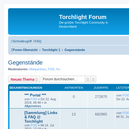
Torchlight Forum
Die größte Torchlight Community in
Deutschland
Schnellzugriff
FAQ
Foren-Übersicht
Torchlight 1
Gegenstände
Gegenstände
Moderatoren:
Malgardian
,
FOE
,
frx
Suche
Erweiterte Suche
Neues Thema
BEKANNTMACHUNGEN
ANTWORTEN
ZUGRIFFE
LETZTER
*** Portal ***
von
FOE
0
272870
von
FOE
»
Do 22. Aug
Do 22. A
2019, 06:48
» in
Allgemeines
[Sammlung] Links
von
FOE
13
682965
& FAQ @
Mi 31. Ju
Torchlight
von
FOE
»
Mi 14. Jul
2010, 12:19
» in