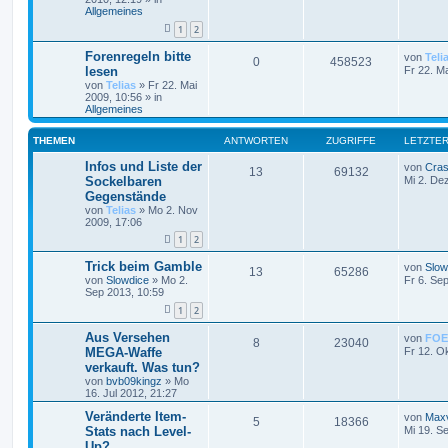
Allgemeines
1
2
Forenregeln bitte
von
Teli
0
458523
lesen
Fr 22. M
von
Telias
»
Fr 22. Mai
2009, 10:56
» in
Allgemeines
THEMEN
ANTWORTEN
ZUGRIFFE
LETZTER
Infos und Liste der
von
Cras
13
69132
Sockelbaren
Mi 2. De
Gegenstände
von
Telias
»
Mo 2. Nov
2009, 17:06
1
2
Trick beim Gamble
von
Slow
13
65286
von
Slowdice
»
Mo 2.
Fr 6. Se
Sep 2013, 10:59
1
2
Aus Versehen
von
FOE
8
23040
MEGA-Waffe
Fr 12. O
verkauft. Was tun?
von
bvb09kingz
»
Mo
16. Jul 2012, 21:27
Veränderte Item-
von
Maxv
5
18366
Stats nach Level-
Mi 19. S
Up?