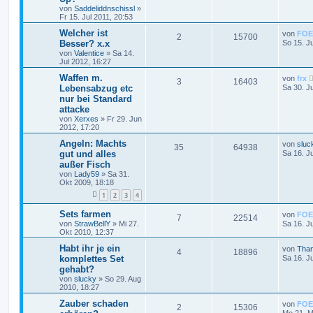
von
Saddeliddnschissl
»
Fr 15. Jul 2011, 20:53
Welcher ist
von
FOE
2
15700
Besser? x.x
So 15. J
von
Valentice
»
Sa 14.
Jul 2012, 16:27
Waffen m.
von
frx
3
16403
Lebensabzug etc
Sa 30. J
nur bei Standard
attacke
von
Xerxes
»
Fr 29. Jun
2012, 17:20
Angeln: Machts
von
sluc
35
64938
gut und alles
Sa 16. J
außer Fisch
von
Lady59
»
Sa 31.
Okt 2009, 18:18
1
2
3
4
Sets farmen
von
FOE
7
22514
von
StrawBellY
»
Mi 27.
Sa 16. J
Okt 2010, 12:37
Habt ihr je ein
von
Than
4
18896
komplettes Set
Sa 16. J
gehabt?
von
slucky
»
So 29. Aug
2010, 18:27
Zauber schaden
von
FOE
2
15306
Mo 21. M