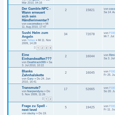
Mär 2010, 04:16
Der Gamble-NPC -
von
coc
2
15821
Wann erneuert
Sa 14. A
sich sein
Händlerinventar?
von
cocomoloco
»
Mi
11. Aug 2010, 17:47
Sushi Helm zum
von
FOE
34
72078
Angeln
Mi 7. Jul
von
Telias
»
Mi 11. Nov
2009, 14:28
1
2
3
4
Eine
von
Rimi
2
16044
Einhandwaffen???
Sa 3. Jul
von
Deathtrack999
»
Sa
3. Jul 2010, 10:22
Blanks
von
FOE
2
16045
Zahnhalskette
Fr 25. J
von
Gary
»
Do 24. Jun
2010, 16:41
Transmute?
von
FOE
17
52665
von
fearpwndyou
»
Do
So 20. J
5. Nov 2009, 11:26
1
2
Frage zu Spell -
von
FOE
5
19425
next level
Fr 11. J
von
slucky
»
Do 19.