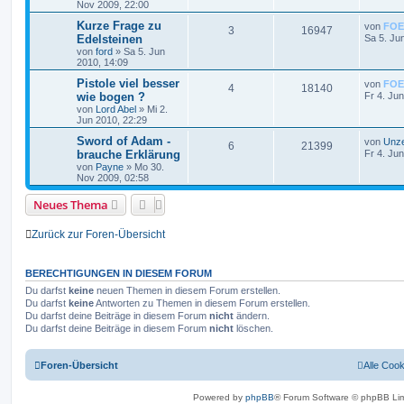
Nov 2009, 22:00
Kurze Frage zu
von
FOE
3
16947
Edelsteinen
Sa 5. Ju
von
ford
»
Sa 5. Jun
2010, 14:09
Pistole viel besser
von
FOE
4
18140
wie bogen ?
Fr 4. Ju
von
Lord Abel
»
Mi 2.
Jun 2010, 22:29
Sword of Adam -
von
Unz
6
21399
brauche Erklärung
Fr 4. Ju
von
Payne
»
Mo 30.
Nov 2009, 02:58
Neues Thema
Zurück zur Foren-Übersicht
BERECHTIGUNGEN IN DIESEM FORUM
Du darfst
keine
neuen Themen in diesem Forum erstellen.
Du darfst
keine
Antworten zu Themen in diesem Forum erstellen.
Du darfst deine Beiträge in diesem Forum
nicht
ändern.
Du darfst deine Beiträge in diesem Forum
nicht
löschen.
Foren-Übersicht
Alle Coo
Powered by
phpBB
® Forum Software © phpBB Lim