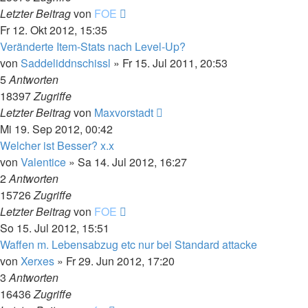
Letzter Beitrag
von
FOE
Fr 12. Okt 2012, 15:35
Veränderte Item-Stats nach Level-Up?
von
Saddeliddnschissl
»
Fr 15. Jul 2011, 20:53
5
Antworten
18397
Zugriffe
Letzter Beitrag
von
Maxvorstadt
Mi 19. Sep 2012, 00:42
Welcher ist Besser? x.x
von
Valentice
»
Sa 14. Jul 2012, 16:27
2
Antworten
15726
Zugriffe
Letzter Beitrag
von
FOE
So 15. Jul 2012, 15:51
Waffen m. Lebensabzug etc nur bei Standard attacke
von
Xerxes
»
Fr 29. Jun 2012, 17:20
3
Antworten
16436
Zugriffe