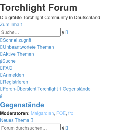
Torchlight Forum
Die größte Torchlight Community in Deutschland
Zum Inhalt
Erweiterte
Suche
Suche
Schnellzugriff
Unbeantwortete Themen
Aktive Themen
Suche
FAQ
Anmelden
Registrieren
Foren-Übersicht
Torchlight 1
Gegenstände
Suche
Gegenstände
Moderatoren:
Malgardian
,
FOE
,
frx
Neues Thema
Erweiterte
Suche