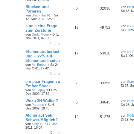
Blocken und
von
Bru
6
32036
Parieren
So 13. N
von
Brummbär81
»
Sa
12. Nov 2011, 22:20
eine kleine Frage
von
frx
13
49752
zum Zerstörer
Di 1. No
von
Dark_Moon
»
Di 1.
Nov 2011, 07:31
1
2
Elementarüberlast
von
frx
17
53910
ung + xx% auf
Sa 1. Ok
Elementarschaden
von
Mr. Ember
»
Sa 24.
Sep 2011, 12:42
1
2
ein paar Fragen zu
von
Star
7
33356
Ember Shock
Di 27. S
von
MrFloppy
»
Fr 25.
Dez 2009, 17:52
Wozu 2H Waffen?
von
FOE
6
34645
von
Paradox
»
So 6.
Do 28. J
Dez 2009, 19:43
Alchie auf Sehr
von
FOE
13
51275
Schwer-Möglich?
Di 19. Ap
von
Sloty
»
Fr 14. Jan
2011, 18:04
1
2