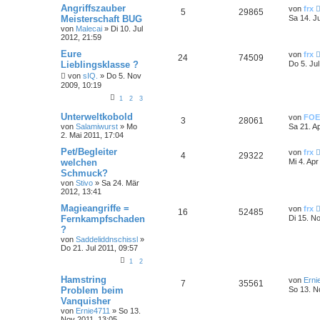
Angriffszauber
von
frx
5
29865
Meisterschaft BUG
Sa 14. J
von
Malecai
»
Di 10. Jul
2012, 21:59
Eure
von
frx
24
74509
Lieblingsklasse ?
Do 5. Ju
von
sIQ.
»
Do 5. Nov
2009, 10:19
1
2
3
Unterweltkobold
von
FOE
3
28061
von
Salamiwurst
»
Mo
Sa 21. A
2. Mai 2011, 17:04
Pet/Begleiter
von
frx
4
29322
welchen
Mi 4. Apr
Schmuck?
von
Stivo
»
Sa 24. Mär
2012, 13:41
Magieangriffe =
von
frx
16
52485
Fernkampfschaden
Di 15. N
?
von
Saddeliddnschissl
»
Do 21. Jul 2011, 09:57
1
2
Hamstring
von
Erni
7
35561
Problem beim
So 13. N
Vanquisher
von
Ernie4711
»
So 13.
Nov 2011, 13:05