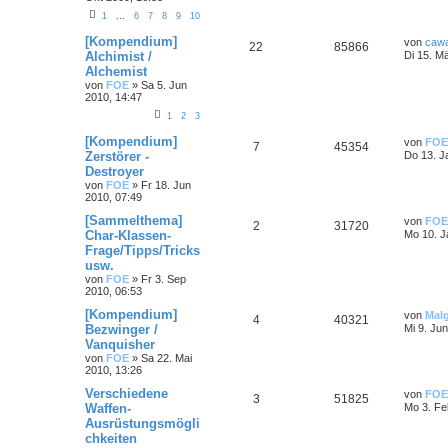
1
…
6
7
8
9
10
[Kompendium]
von
caw
22
85866
Alchimist /
Di 15. M
Alchemist
von
FOE
»
Sa 5. Jun
2010, 14:47
1
2
3
[Kompendium]
von
FOE
7
45354
Zerstörer -
Do 13. J
Destroyer
von
FOE
»
Fr 18. Jun
2010, 07:49
[Sammelthema]
von
FOE
2
31720
Char-Klassen-
Mo 10. J
Frage/Tipps/Tricks
usw.
von
FOE
»
Fr 3. Sep
2010, 06:53
[Kompendium]
von
Mal
4
40321
Bezwinger /
Mi 9. Ju
Vanquisher
von
FOE
»
Sa 22. Mai
2010, 13:26
Verschiedene
von
FOE
3
51825
Waffen-
Mo 3. Fe
Ausrüstungsmögli
chkeiten