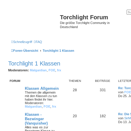
Torchlight Forum
Die größte Torchlight Community in
Deutschland
Schnellzugriff
FAQ
Foren-Übersicht
Torchlight 1 Klassen
Torchlight 1 Klassen
Moderatoren:
Malgardian
,
FOE
,
frx
FORUM
THEMEN
BEITRÄGE
LETZTER
Klassen Allgemein
Re: Torc
28
331
von
FOE
Themen die allgemein
mit den Klassen zu tun
Do 25. J
haben findet ihr hier.
Moderatoren:
Malgardian
,
FOE
,
frx
Klassen -
Re: Die
20
182
von
SirMu
Bezwinger
Do 13. J
(Vanquisher)
Alles was es zur
Bezwinger Klasse zu