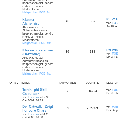
besprechen gibt, gehört
in dieses Forum.
Moderatoren:
Malgardian
,
FOE
,
frx
Klassen -
Re: Wel
46
367
von
Tiqu
Alchemist
So 19. A
Alles was es zur
Alchemisten Klasse zu
besprechen gibt, gehört
in dieses Forum.
Moderatoren:
Malgardian
,
FOE
,
frx
Klassen - Zerstörer
Re: Ver
36
338
von
FOE
(Destroyer)
Mo 3. Fe
Alles was es zur
Zerstörer Klasse zu
besprechen gibt, gehört
in dieses Forum.
Moderatoren:
Malgardian
,
FOE
,
frx
AKTIVE THEMEN
ANTWORTEN
ZUGRIFFE
LETZTER
Torchlight Skill
von
FOE
7
94724
Calculator
Do 25. J
von
Theseus
»
Fr 30.
Okt 2009, 16:13
Der Catwalk - Zeigt
von
FOE
99
206309
her eure Chars
Di 2. Aug
von
Theseus
»
Mi 28.
Okt 2009, 16:38