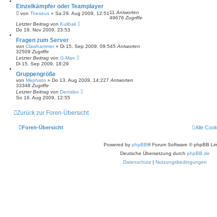
Einzelkämpfer oder Teamplayer
11
Antworten
von
Theseus
»
Sa 29. Aug 2009, 12:51
49676
Zugriffe
Letzter Beitrag
von
Kulibali
Do 19. Nov 2009, 23:53
Fragen zum Server
von
Clawhammer
»
Di 15. Sep 2009, 09:54
5
Antworten
32509
Zugriffe
Letzter Beitrag
von
G-Man
Di 15. Sep 2009, 18:29
Gruppengröße
von
Mephisto
»
Do 13. Aug 2009, 14:22
7
Antworten
33348
Zugriffe
Letzter Beitrag
von
Denislov
So 16. Aug 2009, 12:55
Zurück zur Foren-Übersicht
Foren-Übersicht
Alle Coo
Powered by
phpBB
® Forum Software © phpBB Lim
Deutsche Übersetzung durch
phpBB.de
Datenschutz
|
Nutzungsbedingungen