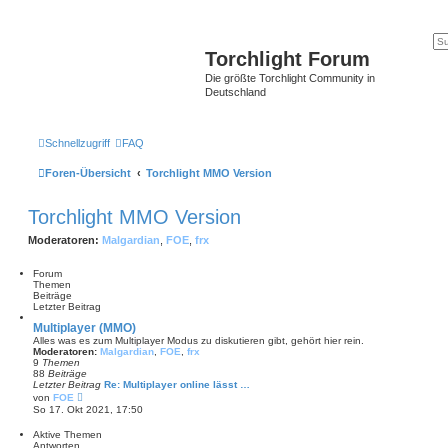
Torchlight Forum
Die größte Torchlight Community in
Deutschland
Schnellzugriff
FAQ
Foren-Übersicht
Torchlight MMO Version
Torchlight MMO Version
Moderatoren:
Malgardian
,
FOE
,
frx
Forum
Themen
Beiträge
Letzter Beitrag
Multiplayer (MMO)
Alles was es zum Multiplayer Modus zu diskutieren gibt, gehört hier rein.
Moderatoren:
Malgardian
,
FOE
,
frx
9
Themen
88
Beiträge
Letzter Beitrag
Re: Multiplayer online lässt …
N
von
FOE
e
So 17. Okt 2021, 17:50
u
e
Aktive Themen
s
Antworten