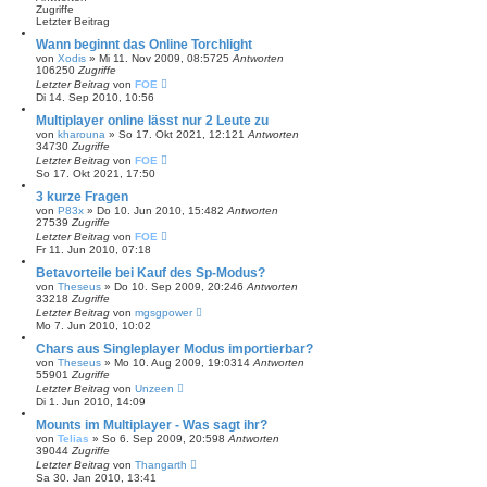
t
Zugriffe
e
Letzter Beitrag
r
B
Wann beginnt das Online Torchlight
e
von
Xodis
»
Mi 11. Nov 2009, 08:57
25
Antworten
i
106250
Zugriffe
t
Letzter Beitrag
von
FOE
r
Di 14. Sep 2010, 10:56
a
g
Multiplayer online lässt nur 2 Leute zu
von
kharouna
»
So 17. Okt 2021, 12:12
1
Antworten
34730
Zugriffe
Letzter Beitrag
von
FOE
So 17. Okt 2021, 17:50
3 kurze Fragen
von
P83x
»
Do 10. Jun 2010, 15:48
2
Antworten
27539
Zugriffe
Letzter Beitrag
von
FOE
Fr 11. Jun 2010, 07:18
Betavorteile bei Kauf des Sp-Modus?
von
Theseus
»
Do 10. Sep 2009, 20:24
6
Antworten
33218
Zugriffe
Letzter Beitrag
von
mgsgpower
Mo 7. Jun 2010, 10:02
Chars aus Singleplayer Modus importierbar?
von
Theseus
»
Mo 10. Aug 2009, 19:03
14
Antworten
55901
Zugriffe
Letzter Beitrag
von
Unzeen
Di 1. Jun 2010, 14:09
Mounts im Multiplayer - Was sagt ihr?
von
Telias
»
So 6. Sep 2009, 20:59
8
Antworten
39044
Zugriffe
Letzter Beitrag
von
Thangarth
Sa 30. Jan 2010, 13:41