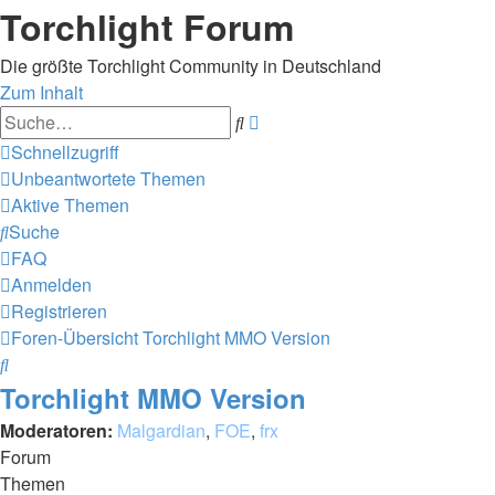
Torchlight Forum
Die größte Torchlight Community in Deutschland
Zum Inhalt
Erweiterte
Suche
Suche
Schnellzugriff
Unbeantwortete Themen
Aktive Themen
Suche
FAQ
Anmelden
Registrieren
Foren-Übersicht
Torchlight MMO Version
Suche
Torchlight MMO Version
Moderatoren:
Malgardian
,
FOE
,
frx
Forum
Themen