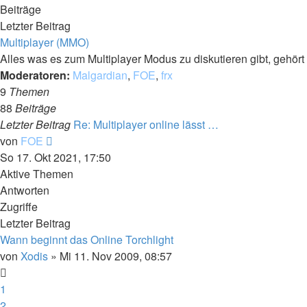
Beiträge
Letzter Beitrag
Multiplayer (MMO)
Alles was es zum Multiplayer Modus zu diskutieren gibt, gehört h
Moderatoren:
Malgardian
,
FOE
,
frx
9
Themen
88
Beiträge
Letzter Beitrag
Re: Multiplayer online lässt …
Neuester
von
FOE
Beitrag
So 17. Okt 2021, 17:50
Aktive Themen
Antworten
Zugriffe
Letzter Beitrag
Wann beginnt das Online Torchlight
von
Xodis
»
Mi 11. Nov 2009, 08:57
1
2