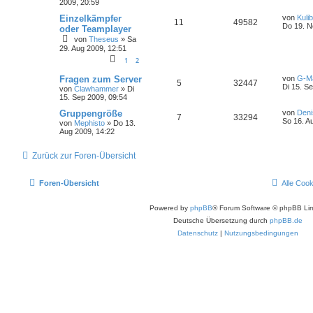
2009, 20:59
Einzelkämpfer
von
Kulib
11
49582
Do 19. N
oder Teamplayer
von
Theseus
»
Sa
29. Aug 2009, 12:51
1
2
Fragen zum Server
von
G-M
5
32447
Di 15. S
von
Clawhammer
»
Di
15. Sep 2009, 09:54
Gruppengröße
von
Deni
7
33294
So 16. A
von
Mephisto
»
Do 13.
Aug 2009, 14:22
Zurück zur Foren-Übersicht
Foren-Übersicht
Alle Coo
Powered by
phpBB
® Forum Software © phpBB Lim
Deutsche Übersetzung durch
phpBB.de
Datenschutz
|
Nutzungsbedingungen