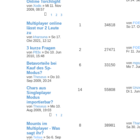
Di 14. S
Online Torchlight
von
Xodis
»
Mi 11. Nov
2009, 08:57
1
2
3
Multiplayer online
von
FOE
1
34618
So 17. O
lässt nur 2 Leute
zu
von
kharouna
»
So 17.
Okt 2021, 12:12
3 kurze Fragen
von
FOE
2
27471
Fr 11. J
von
P83x
»
Do 10. Jun
2010, 15:48
Betavorteile bei
von
mgs
6
33150
Mo 7. Ju
Kauf des Sp-
Modus?
von
Theseus
»
Do 10.
Sep 2009, 20:24
Chars aus
von
Unz
14
55808
Di 1. Ju
Singleplayer
Modus
importierbar?
von
Theseus
»
Mo 10.
Aug 2009, 19:03
1
2
Mounts im
von
Than
8
38981
Sa 30. J
Multiplayer - Was
sagt ihr?
von
Telias
»
So 6. Sep