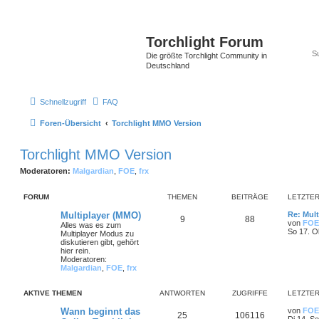
Torchlight Forum
Die größte Torchlight Community in
Deutschland
Schnellzugriff
FAQ
Foren-Übersicht
Torchlight MMO Version
Torchlight MMO Version
Moderatoren:
Malgardian
,
FOE
,
frx
FORUM
THEMEN
BEITRÄGE
LETZTER
Multiplayer (MMO)
Re: Mult
9
88
von
FOE
Alles was es zum
So 17. O
Multiplayer Modus zu
diskutieren gibt, gehört
hier rein.
Moderatoren:
Malgardian
,
FOE
,
frx
AKTIVE THEMEN
ANTWORTEN
ZUGRIFFE
LETZTER
Wann beginnt das
von
FOE
25
106116