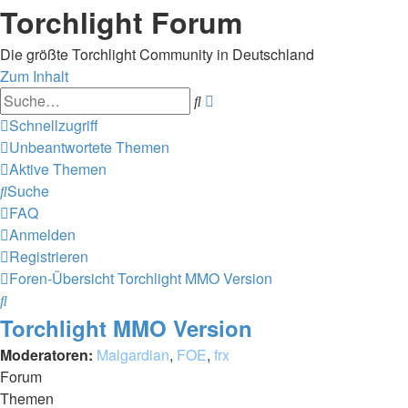
Torchlight Forum
Die größte Torchlight Community in Deutschland
Zum Inhalt
Erweiterte
Suche
Suche
Schnellzugriff
Unbeantwortete Themen
Aktive Themen
Suche
FAQ
Anmelden
Registrieren
Foren-Übersicht
Torchlight MMO Version
Suche
Torchlight MMO Version
Moderatoren:
Malgardian
,
FOE
,
frx
Forum
Themen