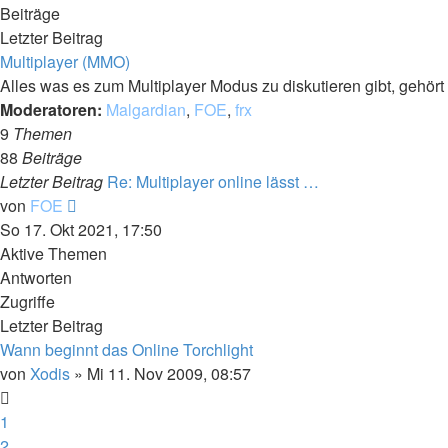
Beiträge
Letzter Beitrag
Multiplayer (MMO)
Alles was es zum Multiplayer Modus zu diskutieren gibt, gehört h
Moderatoren:
Malgardian
,
FOE
,
frx
9
Themen
88
Beiträge
Letzter Beitrag
Re: Multiplayer online lässt …
Neuester
von
FOE
Beitrag
So 17. Okt 2021, 17:50
Aktive Themen
Antworten
Zugriffe
Letzter Beitrag
Wann beginnt das Online Torchlight
von
Xodis
»
Mi 11. Nov 2009, 08:57
1
2