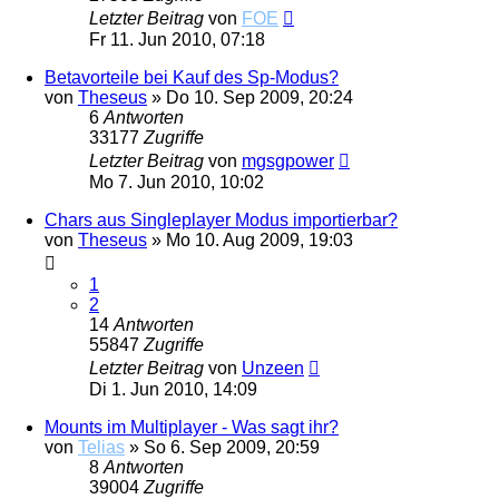
Letzter Beitrag
von
FOE
Fr 11. Jun 2010, 07:18
Betavorteile bei Kauf des Sp-Modus?
von
Theseus
»
Do 10. Sep 2009, 20:24
6
Antworten
33177
Zugriffe
Letzter Beitrag
von
mgsgpower
Mo 7. Jun 2010, 10:02
Chars aus Singleplayer Modus importierbar?
von
Theseus
»
Mo 10. Aug 2009, 19:03
1
2
14
Antworten
55847
Zugriffe
Letzter Beitrag
von
Unzeen
Di 1. Jun 2010, 14:09
Mounts im Multiplayer - Was sagt ihr?
von
Telias
»
So 6. Sep 2009, 20:59
8
Antworten
39004
Zugriffe