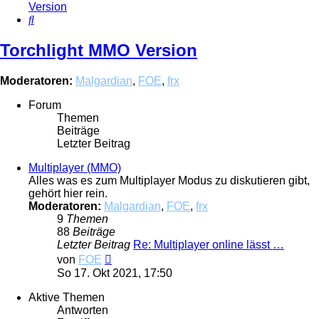
Version
Suche
Torchlight MMO Version
Moderatoren:
Malgardian
,
FOE
,
frx
Forum
Themen
Beiträge
Letzter Beitrag
Multiplayer (MMO)
Alles was es zum Multiplayer Modus zu diskutieren gibt,
gehört hier rein.
Moderatoren:
Malgardian
,
FOE
,
frx
9
Themen
88
Beiträge
Letzter Beitrag
Re: Multiplayer online lässt …
Neuester
von
FOE
Beitrag
So 17. Okt 2021, 17:50
Aktive Themen
Antworten