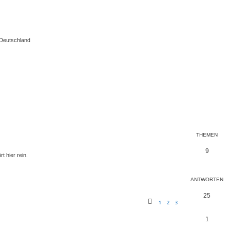
 Deutschland
THEMEN
9
t hier rein.
ANTWORTEN
25
1
2
3
1