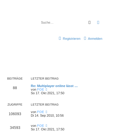
Suche
Erweiterte Suche
Registrieren
Anmelden
BEITRÄGE
LETZTER BEITRAG
Re: Multiplayer online lässt …
88
N
von
FOE
e
So 17. Okt 2021, 17:50
u
e
s
ZUGRIFFE
LETZTER BEITRAG
t
e
von
FOE
106093
r
Di 14. Sep 2010, 10:56
B
e
i
von
FOE
34593
t
So 17. Okt 2021, 17:50
r