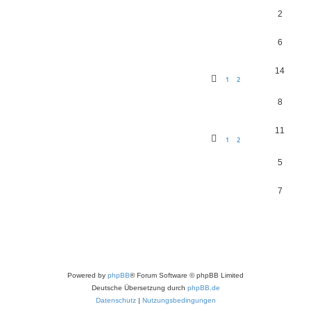
2
6
14
1
2
8
11
1
2
5
7
Powered by
phpBB
® Forum Software © phpBB Limited
Deutsche Übersetzung durch
phpBB.de
Datenschutz
|
Nutzungsbedingungen