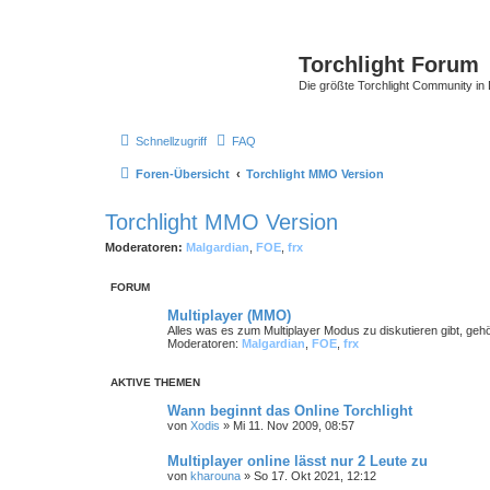
Torchlight Forum
Die größte Torchlight Community in
Schnellzugriff
FAQ
Foren-Übersicht
Torchlight MMO Version
Torchlight MMO Version
Moderatoren:
Malgardian
,
FOE
,
frx
FORUM
Multiplayer (MMO)
Alles was es zum Multiplayer Modus zu diskutieren gibt, gehör
Moderatoren:
Malgardian
,
FOE
,
frx
AKTIVE THEMEN
Wann beginnt das Online Torchlight
von
Xodis
»
Mi 11. Nov 2009, 08:57
Multiplayer online lässt nur 2 Leute zu
von
kharouna
»
So 17. Okt 2021, 12:12