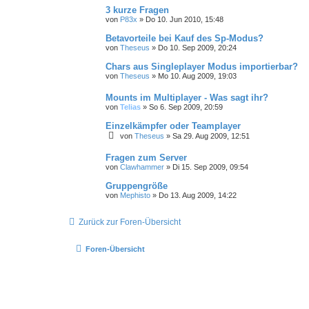
3 kurze Fragen
von
P83x
»
Do 10. Jun 2010, 15:48
Betavorteile bei Kauf des Sp-Modus?
von
Theseus
»
Do 10. Sep 2009, 20:24
Chars aus Singleplayer Modus importierbar?
von
Theseus
»
Mo 10. Aug 2009, 19:03
Mounts im Multiplayer - Was sagt ihr?
von
Telias
»
So 6. Sep 2009, 20:59
Einzelkämpfer oder Teamplayer
von
Theseus
»
Sa 29. Aug 2009, 12:51
Fragen zum Server
von
Clawhammer
»
Di 15. Sep 2009, 09:54
Gruppengröße
von
Mephisto
»
Do 13. Aug 2009, 14:22
Zurück zur Foren-Übersicht
Foren-Übersicht