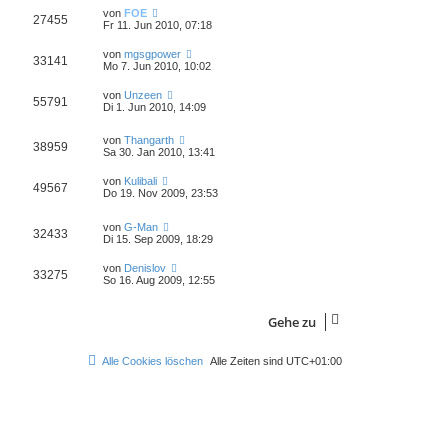
a
von
FOE
g
27455
Fr 11. Jun 2010, 07:18
von
mgsgpower
33141
Mo 7. Jun 2010, 10:02
von
Unzeen
55791
Di 1. Jun 2010, 14:09
von
Thangarth
38959
Sa 30. Jan 2010, 13:41
von
Kulibali
49567
Do 19. Nov 2009, 23:53
von
G-Man
32433
Di 15. Sep 2009, 18:29
von
Denislov
33275
So 16. Aug 2009, 12:55
Gehe zu
Alle Cookies löschen
Alle Zeiten sind
UTC+01:00