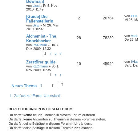
Bowman)
von
Lissi
»
Fr 5. Nov
2010, 11:49
[Guide] Die
von
FOE
2
20764
Mi 26. M
Fallenstellerin
von
Skip
»
Mi 26. Mai
2010, 10:37
Alchemist - The
von
Vark
28
78230
Do 25. M
Knockbacker
von
Ph43n0m
»
Do 3.
Dez 2009, 12:32
1
2
3
Zerstörer guide
von
IVIa
10
45949
Sa 5. De
von
KLOmann
»
So 1.
Nov 2009, 16:35
1
2
Neues Thema
Zurück zur Foren-Übersicht
BERECHTIGUNGEN IN DIESEM FORUM
Du darfst
keine
neuen Themen in diesem Forum erstellen.
Du darfst
keine
Antworten zu Themen in diesem Forum erstellen.
Du darfst deine Beiträge in diesem Forum
nicht
ändern.
Du darfst deine Beiträge in diesem Forum
nicht
löschen.