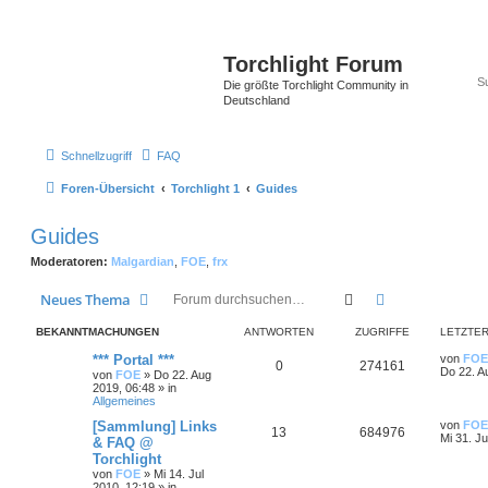
Torchlight Forum
Die größte Torchlight Community in
Deutschland
Schnellzugriff
FAQ
Foren-Übersicht
Torchlight 1
Guides
Guides
Moderatoren:
Malgardian
,
FOE
,
frx
Suche
Erweiterte Suc
Neues Thema
BEKANNTMACHUNGEN
ANTWORTEN
ZUGRIFFE
LETZTER
*** Portal ***
von
FOE
0
274161
Do 22. A
von
FOE
»
Do 22. Aug
2019, 06:48
» in
Allgemeines
[Sammlung] Links
von
FOE
13
684976
Mi 31. Ju
& FAQ @
Torchlight
von
FOE
»
Mi 14. Jul
2010, 12:19
» in