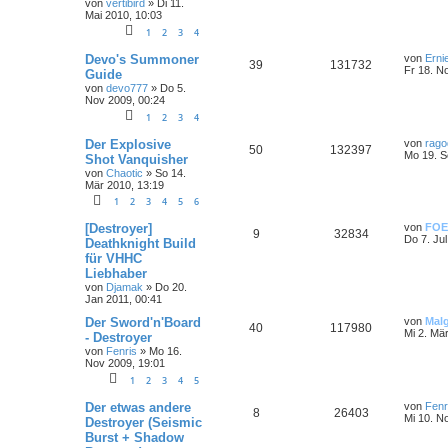
von
vertibird
»
Di 11.
Mai 2010, 10:03
1
2
3
4
Devo's Summoner
von
Erni
39
131732
Fr 18. N
Guide
von
devo777
»
Do 5.
Nov 2009, 00:24
1
2
3
4
Der Explosive
von
rago
50
132397
Mo 19. S
Shot Vanquisher
von
Chaotic
»
So 14.
Mär 2010, 13:19
1
2
3
4
5
6
[Destroyer]
von
FOE
9
32834
Do 7. Jul
Deathknight Build
für VHHC
Liebhaber
von
Djamak
»
Do 20.
Jan 2011, 00:41
Der Sword'n'Board
von
Mal
40
117980
Mi 2. Mä
- Destroyer
von
Fenris
»
Mo 16.
Nov 2009, 19:01
1
2
3
4
5
Der etwas andere
von
Fenr
8
26403
Mi 10. N
Destroyer (Seismic
Burst + Shadow