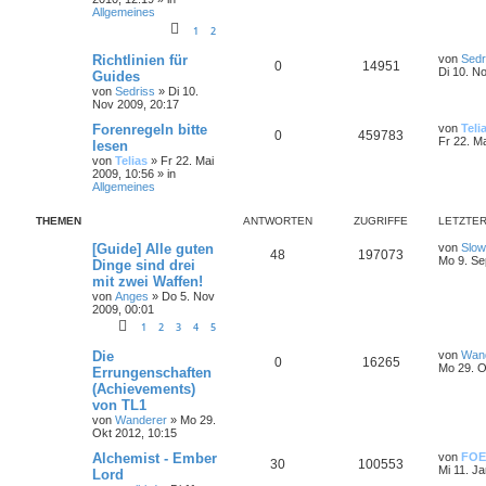
Allgemeines
1
2
Richtlinien für
von
Sedr
0
14951
Di 10. N
Guides
von
Sedriss
»
Di 10.
Nov 2009, 20:17
Forenregeln bitte
von
Teli
0
459783
Fr 22. M
lesen
von
Telias
»
Fr 22. Mai
2009, 10:56
» in
Allgemeines
THEMEN
ANTWORTEN
ZUGRIFFE
LETZTER
[Guide] Alle guten
von
Slow
48
197073
Mo 9. Se
Dinge sind drei
mit zwei Waffen!
von
Anges
»
Do 5. Nov
2009, 00:01
1
2
3
4
5
Die
von
Wan
0
16265
Mo 29. O
Errungenschaften
(Achievements)
von TL1
von
Wanderer
»
Mo 29.
Okt 2012, 10:15
Alchemist - Ember
von
FOE
30
100553
Mi 11. J
Lord