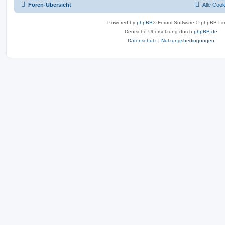
Foren-Übersicht
Alle Coo
Powered by
phpBB
® Forum Software © phpBB Lim
Deutsche Übersetzung durch
phpBB.de
Datenschutz
|
Nutzungsbedingungen