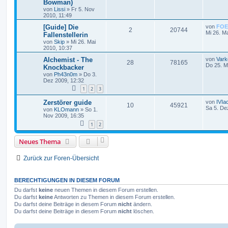
Bowman)
von
Lissi
»
Fr 5. Nov
2010, 11:49
[Guide] Die
von
FOE
2
20744
Mi 26. M
Fallenstellerin
von
Skip
»
Mi 26. Mai
2010, 10:37
Alchemist - The
von
Vark
28
78165
Do 25. M
Knockbacker
von
Ph43n0m
»
Do 3.
Dez 2009, 12:32
1
2
3
Zerstörer guide
von
IVIa
10
45921
Sa 5. De
von
KLOmann
»
So 1.
Nov 2009, 16:35
1
2
Neues Thema
Zurück zur Foren-Übersicht
BERECHTIGUNGEN IN DIESEM FORUM
Du darfst
keine
neuen Themen in diesem Forum erstellen.
Du darfst
keine
Antworten zu Themen in diesem Forum erstellen.
Du darfst deine Beiträge in diesem Forum
nicht
ändern.
Du darfst deine Beiträge in diesem Forum
nicht
löschen.