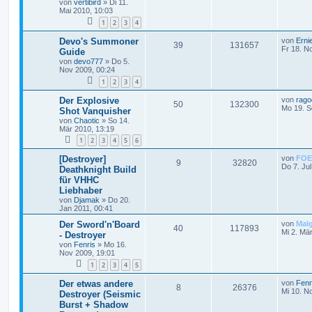
von
vertibird
»
Di 11.
Mai 2010, 10:03
1
2
3
4
Devo's Summoner
von
Erni
39
131657
Fr 18. N
Guide
von
devo777
»
Do 5.
Nov 2009, 00:24
1
2
3
4
Der Explosive
von
rago
50
132300
Mo 19. S
Shot Vanquisher
von
Chaotic
»
So 14.
Mär 2010, 13:19
1
2
3
4
5
6
[Destroyer]
von
FOE
9
32820
Do 7. Jul
Deathknight Build
für VHHC
Liebhaber
von
Djamak
»
Do 20.
Jan 2011, 00:41
Der Sword'n'Board
von
Mal
40
117893
Mi 2. Mä
- Destroyer
von
Fenris
»
Mo 16.
Nov 2009, 19:01
1
2
3
4
5
Der etwas andere
von
Fenr
8
26376
Mi 10. N
Destroyer (Seismic
Burst + Shadow