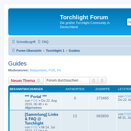
Torchlight Forum
Die größte Torchlight Community in
Deutschland
Schnellzugriff
FAQ
Foren-Übersicht
Torchlight 1
Guides
Guides
Moderatoren:
Malgardian
,
FOE
,
frx
Suche
Erweiterte Suc
Neues Thema
BEKANNTMACHUNGEN
ANTWORTEN
ZUGRIFFE
LETZTER
*** Portal ***
von
FOE
0
273465
Do 22. A
von
FOE
»
Do 22. Aug
2019, 06:48
» in
Allgemeines
[Sammlung] Links
von
FOE
13
683850
Mi 31. Ju
& FAQ @
Torchlight
von
FOE
»
Mi 14. Jul
2010, 12:19
» in