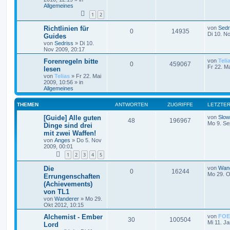
Allgemeines
1
2
Richtlinien für
von
Sedr
0
14935
Di 10. N
Guides
von
Sedriss
»
Di 10.
Nov 2009, 20:17
Forenregeln bitte
von
Teli
0
459067
Fr 22. M
lesen
von
Telias
»
Fr 22. Mai
2009, 10:56
» in
Allgemeines
THEMEN
ANTWORTEN
ZUGRIFFE
LETZTER
[Guide] Alle guten
von
Slow
48
196967
Mo 9. Se
Dinge sind drei
mit zwei Waffen!
von
Anges
»
Do 5. Nov
2009, 00:01
1
2
3
4
5
Die
von
Wan
0
16244
Mo 29. O
Errungenschaften
(Achievements)
von TL1
von
Wanderer
»
Mo 29.
Okt 2012, 10:15
Alchemist - Ember
von
FOE
30
100504
Mi 11. J
Lord