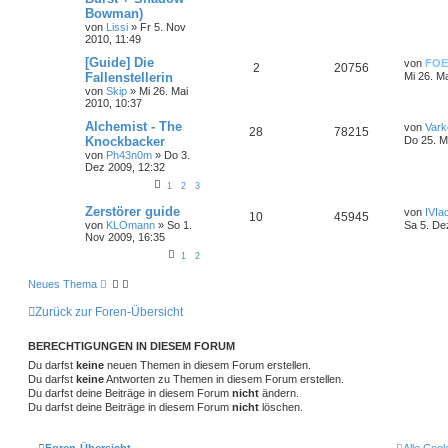
Bowman)
von
Lissi
»
Fr 5. Nov
2010, 11:49
[Guide] Die
von
FOE
2
20756
Fallenstellerin
Mi 26. M
von
Skip
»
Mi 26. Mai
2010, 10:37
Alchemist - The
von
Vark
28
78215
Knockbacker
Do 25. M
von
Ph43n0m
»
Do 3.
Dez 2009, 12:32
1
2
3
Zerstörer guide
von
IVIa
10
45945
von
KLOmann
»
So 1.
Sa 5. De
Nov 2009, 16:35
1
2
Neues Thema
Zurück zur Foren-Übersicht
BERECHTIGUNGEN IN DIESEM FORUM
Du darfst
keine
neuen Themen in diesem Forum erstellen.
Du darfst
keine
Antworten zu Themen in diesem Forum erstellen.
Du darfst deine Beiträge in diesem Forum
nicht
ändern.
Du darfst deine Beiträge in diesem Forum
nicht
löschen.