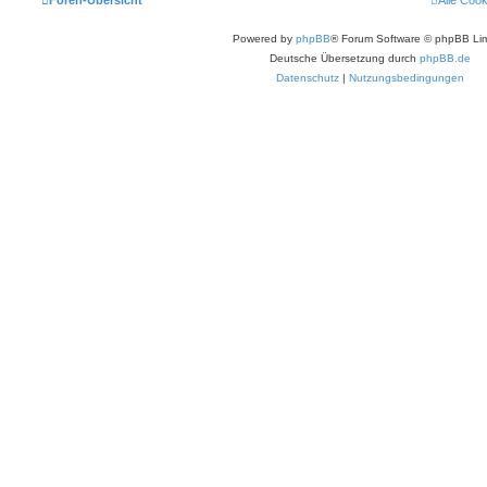
Foren-Übersicht
Alle Coo
Powered by
phpBB
® Forum Software © phpBB Lim
Deutsche Übersetzung durch
phpBB.de
Datenschutz
|
Nutzungsbedingungen