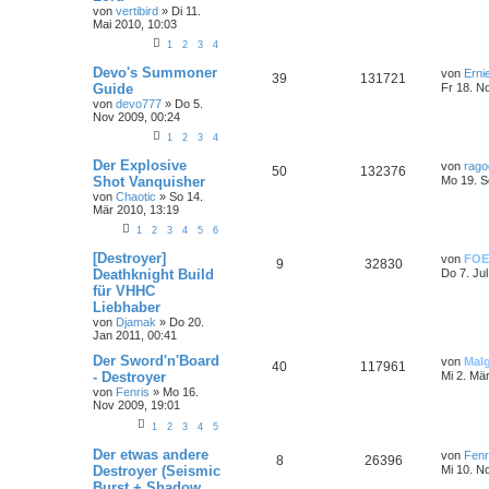
von
vertibird
»
Di 11.
Mai 2010, 10:03
1
2
3
4
Devo's Summoner
von
Erni
39
131721
Guide
Fr 18. N
von
devo777
»
Do 5.
Nov 2009, 00:24
1
2
3
4
Der Explosive
von
rago
50
132376
Shot Vanquisher
Mo 19. S
von
Chaotic
»
So 14.
Mär 2010, 13:19
1
2
3
4
5
6
[Destroyer]
von
FOE
9
32830
Deathknight Build
Do 7. Jul
für VHHC
Liebhaber
von
Djamak
»
Do 20.
Jan 2011, 00:41
Der Sword'n'Board
von
Mal
40
117961
- Destroyer
Mi 2. Mä
von
Fenris
»
Mo 16.
Nov 2009, 19:01
1
2
3
4
5
Der etwas andere
von
Fenr
8
26396
Destroyer (Seismic
Mi 10. N
Burst + Shadow