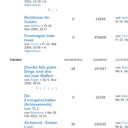
2010, 12:19
» in
Allgemeines
1
2
Richtlinien für
von
Sedr
0
14949
Guides
Di 10. N
von
Sedriss
»
Di 10.
Nov 2009, 20:17
Forenregeln bitte
von
Teli
0
459608
lesen
Fr 22. M
von
Telias
»
Fr 22. Mai
2009, 10:56
» in
Allgemeines
THEMEN
ANTWORTEN
ZUGRIFFE
LETZTER
[Guide] Alle guten
von
Slow
48
197047
Dinge sind drei
Mo 9. Se
mit zwei Waffen!
von
Anges
»
Do 5. Nov
2009, 00:01
1
2
3
4
5
Die
von
Wan
0
16258
Errungenschaften
Mo 29. O
(Achievements)
von TL1
von
Wanderer
»
Mo 29.
Okt 2012, 10:15
Alchemist - Ember
von
FOE
30
100545
Lord
Mi 11. J