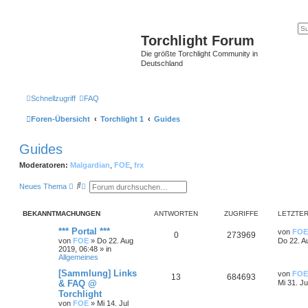
Torchlight Forum
Die größte Torchlight Community in
Deutschland
Schnellzugriff
FAQ
Foren-Übersicht
Torchlight 1
Guides
Guides
Moderatoren:
Malgardian
,
FOE
,
frx
S
E
Neues Thema
u
r
c
w
h
e
BEKANNTMACHUNGEN
ANTWORTEN
ZUGRIFFE
LETZTER
e
i
t
*** Portal ***
von
FOE
e
0
273969
von
FOE
»
Do 22. Aug
Do 22. A
r
2019, 06:48
» in
t
Allgemeines
e
S
[Sammlung] Links
von
FOE
u
13
684693
& FAQ @
Mi 31. Ju
c
h
Torchlight
e
von
FOE
»
Mi 14. Jul