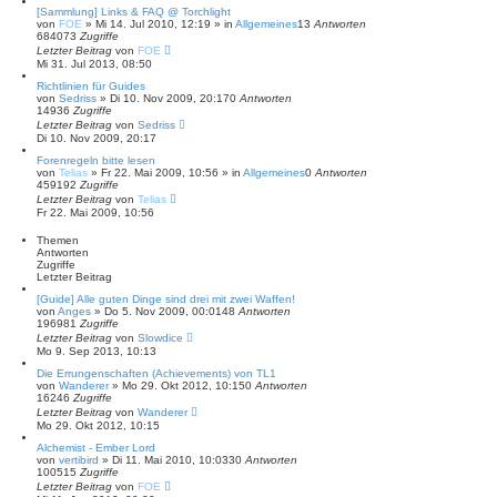
h
[Sammlung] Links & FAQ @ Torchlight
e
von
FOE
»
Mi 14. Jul 2010, 12:19
» in
Allgemeines
13
Antworten
684073
Zugriffe
Letzter Beitrag
von
FOE
Mi 31. Jul 2013, 08:50
Richtlinien für Guides
von
Sedriss
»
Di 10. Nov 2009, 20:17
0
Antworten
14936
Zugriffe
Letzter Beitrag
von
Sedriss
Di 10. Nov 2009, 20:17
Forenregeln bitte lesen
von
Telias
»
Fr 22. Mai 2009, 10:56
» in
Allgemeines
0
Antworten
459192
Zugriffe
Letzter Beitrag
von
Telias
Fr 22. Mai 2009, 10:56
Themen
Antworten
Zugriffe
Letzter Beitrag
[Guide] Alle guten Dinge sind drei mit zwei Waffen!
von
Anges
»
Do 5. Nov 2009, 00:01
48
Antworten
196981
Zugriffe
Letzter Beitrag
von
Slowdice
Mo 9. Sep 2013, 10:13
Die Errungenschaften (Achievements) von TL1
von
Wanderer
»
Mo 29. Okt 2012, 10:15
0
Antworten
16246
Zugriffe
Letzter Beitrag
von
Wanderer
Mo 29. Okt 2012, 10:15
Alchemist - Ember Lord
von
vertibird
»
Di 11. Mai 2010, 10:03
30
Antworten
100515
Zugriffe
Letzter Beitrag
von
FOE