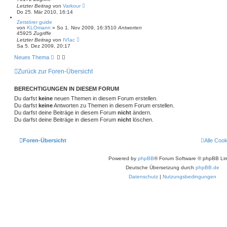
Letzter Beitrag
von
Varkour
Do 25. Mär 2010, 16:14
Zerstörer guide
von
KLOmann
»
So 1. Nov 2009, 16:35
10
Antworten
45925
Zugriffe
Letzter Beitrag
von
IVIac
Sa 5. Dez 2009, 20:17
Neues Thema
Zurück zur Foren-Übersicht
BERECHTIGUNGEN IN DIESEM FORUM
Du darfst
keine
neuen Themen in diesem Forum erstellen.
Du darfst
keine
Antworten zu Themen in diesem Forum erstellen.
Du darfst deine Beiträge in diesem Forum
nicht
ändern.
Du darfst deine Beiträge in diesem Forum
nicht
löschen.
Foren-Übersicht
Alle Coo
Powered by
phpBB
® Forum Software © phpBB Lim
Deutsche Übersetzung durch
phpBB.de
Datenschutz
|
Nutzungsbedingungen