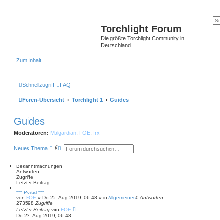
Torchlight Forum
Die größte Torchlight Community in
Deutschland
Zum Inhalt
Schnellzugriff
FAQ
Foren-Übersicht
Torchlight 1
Guides
Guides
Moderatoren:
Malgardian
,
FOE
,
frx
S
E
Neues Thema
u
r
c
w
h
e
Bekanntmachungen
e
i
Antworten
t
Zugriffe
e
Letzter Beitrag
r
*** Portal ***
t
von
FOE
»
Do 22. Aug 2019, 06:48
» in
Allgemeines
0
Antworten
e
273598
Zugriffe
S
Letzter Beitrag
von
FOE
u
Do 22. Aug 2019, 06:48
c