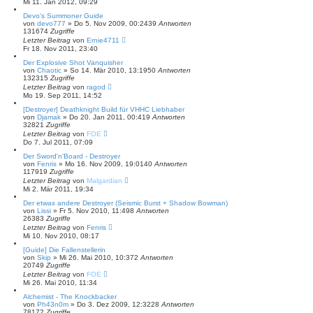
Mi 11. Jan 2012, 09:29
Devo's Summoner Guide
von
devo777
»
Do 5. Nov 2009, 00:24
39
Antworten
131674
Zugriffe
Letzter Beitrag
von
Ernie4711
Fr 18. Nov 2011, 23:40
Der Explosive Shot Vanquisher
von
Chaotic
»
So 14. Mär 2010, 13:19
50
Antworten
132315
Zugriffe
Letzter Beitrag
von
ragod
Mo 19. Sep 2011, 14:52
[Destroyer] Deathknight Build für VHHC Liebhaber
von
Djamak
»
Do 20. Jan 2011, 00:41
9
Antworten
32821
Zugriffe
Letzter Beitrag
von
FOE
Do 7. Jul 2011, 07:09
Der Sword'n'Board - Destroyer
von
Fenris
»
Mo 16. Nov 2009, 19:01
40
Antworten
117919
Zugriffe
Letzter Beitrag
von
Malgardian
Mi 2. Mär 2011, 19:34
Der etwas andere Destroyer (Seismic Burst + Shadow Bowman)
von
Lissi
»
Fr 5. Nov 2010, 11:49
8
Antworten
26383
Zugriffe
Letzter Beitrag
von
Fenris
Mi 10. Nov 2010, 08:17
[Guide] Die Fallenstellerin
von
Skip
»
Mi 26. Mai 2010, 10:37
2
Antworten
20749
Zugriffe
Letzter Beitrag
von
FOE
Mi 26. Mai 2010, 11:34
Alchemist - The Knockbacker
von
Ph43n0m
»
Do 3. Dez 2009, 12:32
28
Antworten
78172
Zugriffe