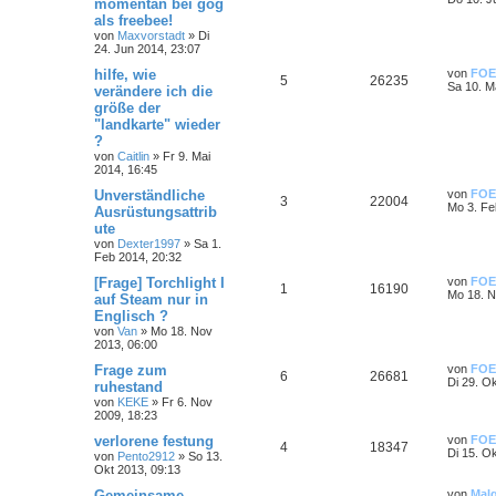
momentan bei gog
als freebee!
von
Maxvorstadt
»
Di
24. Jun 2014, 23:07
hilfe, wie
von
FOE
5
26235
Sa 10. M
verändere ich die
größe der
"landkarte" wieder
?
von
Caitlin
»
Fr 9. Mai
2014, 16:45
Unverständliche
von
FOE
3
22004
Mo 3. Fe
Ausrüstungsattrib
ute
von
Dexter1997
»
Sa 1.
Feb 2014, 20:32
[Frage] Torchlight I
von
FOE
1
16190
Mo 18. N
auf Steam nur in
Englisch ?
von
Van
»
Mo 18. Nov
2013, 06:00
Frage zum
von
FOE
6
26681
Di 29. O
ruhestand
von
KEKE
»
Fr 6. Nov
2009, 18:23
verlorene festung
von
FOE
4
18347
Di 15. O
von
Pento2912
»
So 13.
Okt 2013, 09:13
Gemeinsame
von
Mal