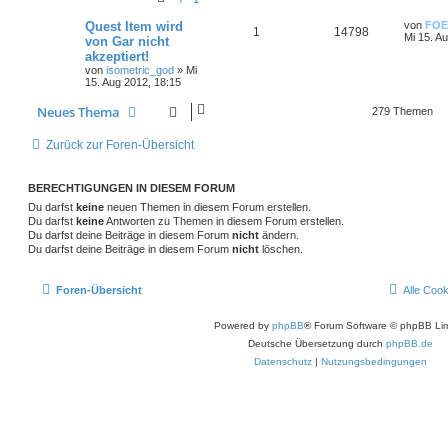
Quest Item wird
von
FOE
1
14798
Mi 15. A
von Gar nicht
akzeptiert!
von
isometric_god
»
Mi
15. Aug 2012, 18:15
Neues Thema
279 Themen
Zurück zur Foren-Übersicht
BERECHTIGUNGEN IN DIESEM FORUM
Du darfst
keine
neuen Themen in diesem Forum erstellen.
Du darfst
keine
Antworten zu Themen in diesem Forum erstellen.
Du darfst deine Beiträge in diesem Forum
nicht
ändern.
Du darfst deine Beiträge in diesem Forum
nicht
löschen.
Foren-Übersicht
Alle Coo
Powered by
phpBB
® Forum Software © phpBB Lim
Deutsche Übersetzung durch
phpBB.de
Datenschutz
|
Nutzungsbedingungen