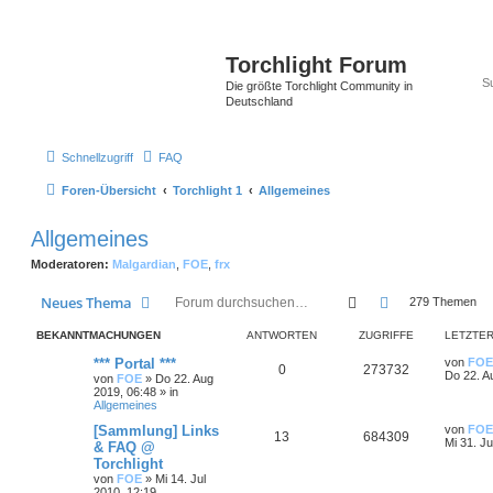
Torchlight Forum
Die größte Torchlight Community in
Deutschland
Schnellzugriff
FAQ
Foren-Übersicht
Torchlight 1
Allgemeines
Allgemeines
Moderatoren:
Malgardian
,
FOE
,
frx
Suche
Erweiterte Suc
Neues Thema
279 Themen
BEKANNTMACHUNGEN
ANTWORTEN
ZUGRIFFE
LETZTER
*** Portal ***
von
FOE
0
273732
Do 22. A
von
FOE
»
Do 22. Aug
2019, 06:48
» in
Allgemeines
[Sammlung] Links
von
FOE
13
684309
Mi 31. Ju
& FAQ @
Torchlight
von
FOE
»
Mi 14. Jul
2010, 12:19