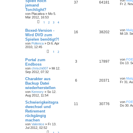
Spielt noch
von
Mal
37
64181
Fr 2. No
jemand
Torchlight?
von
Placativa
»
Mo 5.
Mär 2012, 16:53
1
2
3
4
Boxed-Version -
von
Mal
16
38202
Mi 19. S
Wird DVD zum
Spielen benötigt?!
von
Pollenca
»
Di 6. Apr
2010, 12:45
1
2
Portal zum
von
FOE
3
17897
Do 13. S
Endboss
von
chrischi007
»
Mi 12.
Sep 2012, 07:32
Charakter aus
von
Mal
6
20371
Fr 31. A
Backup Datei
wiederherstellen
von
Kennory
»
So 12.
Aug 2012, 11:54
Schwierigkeitsgra
von
FOE
11
30776
Do 30. A
dwechsel und
Retirement
rückgängig
machen
von
Valentice
»
Fr 13.
Jul 2012, 02:52
1
2