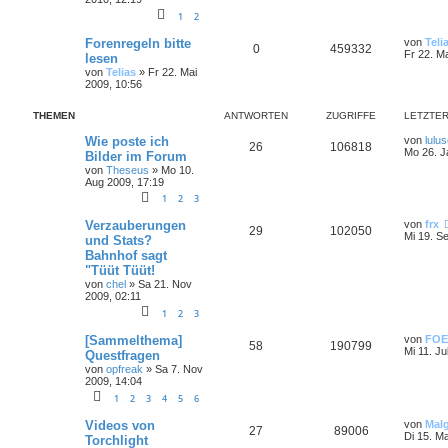
1
2
Forenregeln bitte
von
Teli
0
459332
Fr 22. M
lesen
von
Telias
»
Fr 22. Mai
2009, 10:56
THEMEN
ANTWORTEN
ZUGRIFFE
LETZTER
Wie poste ich
von
lulu
26
106818
Mo 26. J
Bilder im Forum
von
Theseus
»
Mo 10.
Aug 2009, 17:19
1
2
3
Verzauberungen
von
frx
29
102050
Mi 19. S
und Stats?
Bahnhof sagt
"Tüüt Tüüt!
von
chel
»
Sa 21. Nov
2009, 02:11
1
2
3
[Sammelthema]
von
FOE
58
190799
Mi 11. Ju
Questfragen
von
opfreak
»
Sa 7. Nov
2009, 14:04
1
2
3
4
5
6
Videos von
von
Mal
27
89006
Di 15. M
Torchlight