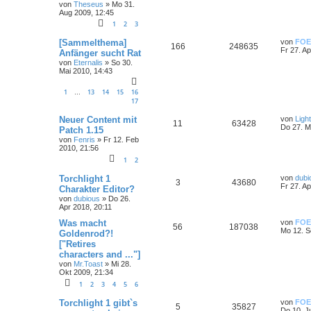
von
Theseus
»
Mo 31.
Aug 2009, 12:45
1
2
3
[Sammelthema]
von
FOE
166
248635
Fr 27. A
Anfänger sucht Rat
von
Eternalis
»
So 30.
Mai 2010, 14:43
1
13
14
15
16
…
17
Neuer Content mit
von
Ligh
11
63428
Do 27. M
Patch 1.15
von
Fenris
»
Fr 12. Feb
2010, 21:56
1
2
Torchlight 1
von
dubi
3
43680
Fr 27. A
Charakter Editor?
von
dubious
»
Do 26.
Apr 2018, 20:11
Was macht
von
FOE
56
187038
Mo 12. S
Goldenrod?!
["Retires
characters and ..."]
von
Mr.Toast
»
Mi 28.
Okt 2009, 21:34
1
2
3
4
5
6
Torchlight 1 gibt`s
von
FOE
5
35827
Do 10. J