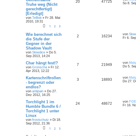
20
47725
So 8. Se
Truhe weg (Nicht
gerechtfertigt)
[Erledigt]
von
TeBob
»
Fr 28. Mai
2010, 19:31
1
2
3
Wie berechnet sich
von
Slow
2
16234
Fr 6. Se
die Stufe der
Gegner in der
Shadow Vault
von
Slowdice
»
Do 5.
Sep 2013, 14:24
Char hängt fest!?
von
Mal
7
21949
Do 5. Se
von
Gronscha
»
Fr 12.
Apr 2013, 12:22
Kartenschriftrollen
von
Mal
3
18893
Do 27. D
- begrenzt oder
endlos?
von
antipain
»
Do 27.
Dez 2012, 16:25
Torchlight 1 im
von
FOE
24
48672
Fr 16. N
Humble Bundle 6 /
Torchlight 1 unter
Linux
von
frostschutz
»
Di 18.
Sep 2012, 21:36
1
2
3