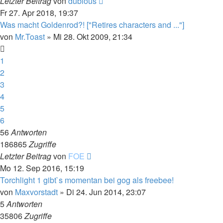
Letzter Beitrag
von
dubious
Fr 27. Apr 2018, 19:37
Was macht Goldenrod?! ["Retires characters and ..."]
von
Mr.Toast
»
Mi 28. Okt 2009, 21:34
1
2
3
4
5
6
56
Antworten
186865
Zugriffe
Letzter Beitrag
von
FOE
Mo 12. Sep 2016, 15:19
Torchlight 1 gibt`s momentan bei gog als freebee!
von
Maxvorstadt
»
Di 24. Jun 2014, 23:07
5
Antworten
35806
Zugriffe