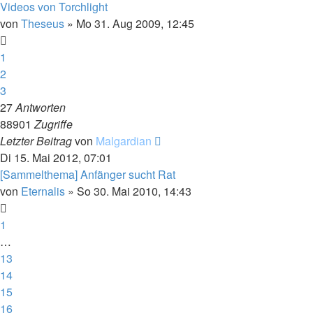
Videos von Torchlight
von
Theseus
»
Mo 31. Aug 2009, 12:45
1
2
3
27
Antworten
88901
Zugriffe
Letzter Beitrag
von
Malgardian
Di 15. Mai 2012, 07:01
[Sammelthema] Anfänger sucht Rat
von
Eternalis
»
So 30. Mai 2010, 14:43
1
…
13
14
15
16