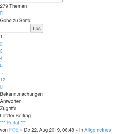
Suche
279 Themen
Seite
1
Gehe zu Seite:
von
12
1
2
3
4
5
…
12
Nächste
Bekanntmachungen
Antworten
Zugriffe
Letzter Beitrag
*** Portal ***
von
FOE
»
Do 22. Aug 2019, 06:48
» in
Allgemeines