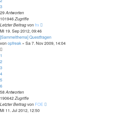
2
3
29
Antworten
101946
Zugriffe
Letzter Beitrag
von
frx
Mi 19. Sep 2012, 09:46
[Sammelthema] Questfragen
von
opfreak
»
Sa 7. Nov 2009, 14:04
1
2
3
4
5
6
58
Antworten
190642
Zugriffe
Letzter Beitrag
von
FOE
Mi 11. Jul 2012, 12:50