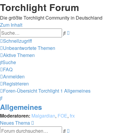
Torchlight Forum
Die größte Torchlight Community in Deutschland
Zum Inhalt
Erweiterte
Suche
Suche
Schnellzugriff
Unbeantwortete Themen
Aktive Themen
Suche
FAQ
Anmelden
Registrieren
Foren-Übersicht
Torchlight 1
Allgemeines
Suche
Allgemeines
Moderatoren:
Malgardian
,
FOE
,
frx
Neues Thema
Erweiterte
Suche