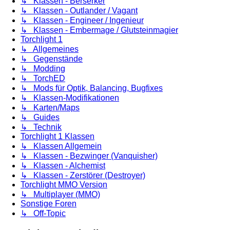
↳ Klassen - Berserker
↳ Klassen - Outlander / Vagant
↳ Klassen - Engineer / Ingenieur
↳ Klassen - Embermage / Glutsteinmagier
Torchlight 1
↳ Allgemeines
↳ Gegenstände
↳ Modding
↳ TorchED
↳ Mods für Optik, Balancing, Bugfixes
↳ Klassen-Modifikationen
↳ Karten/Maps
↳ Guides
↳ Technik
Torchlight 1 Klassen
↳ Klassen Allgemein
↳ Klassen - Bezwinger (Vanquisher)
↳ Klassen - Alchemist
↳ Klassen - Zerstörer (Destroyer)
Torchlight MMO Version
↳ Multiplayer (MMO)
Sonstige Foren
↳ Off-Topic