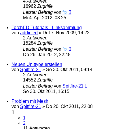
4
Antworten
16962
Zugriffe
Letzter Beitrag
von
frx
Mi 4. Apr 2012, 08:25
TorchED Tutorials - Linksammlung
von
addicted
»
Di 17. Nov 2009, 14:22
2
Antworten
15284
Zugriffe
Letzter Beitrag
von
frx
Do 26. Jan 2012, 22:48
Neuen Unittype erstellen
von
Spitfire-21
»
So 30. Okt 2011, 09:14
2
Antworten
14552
Zugriffe
Letzter Beitrag
von
Spitfire-21
So 30. Okt 2011, 16:15
Problem mit Mesh
von
Spitfire-21
»
Do 20. Okt 2011, 22:08
1
2
11
Antworten