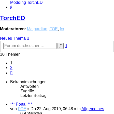
Modding
TorchED
Suche
TorchED
Moderatoren:
Malgardian
,
FOE
,
frx
Neues Thema
Erweiterte
Suche
Suche
30 Themen
1
2
Nächste
Bekanntmachungen
Antworten
Zugriffe
Letzter Beitrag
*** Portal ***
von
FOE
»
Do 22. Aug 2019, 06:48
» in
Allgemeines
0
Antworten