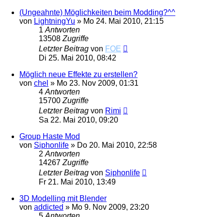
(Ungeahnte) Möglichkeiten beim Modding?^^
von
LightningYu
»
Mo 24. Mai 2010, 21:15
1
Antworten
13508
Zugriffe
Letzter Beitrag
von
FOE
Di 25. Mai 2010, 08:42
Möglich neue Effekte zu erstellen?
von
chel
»
Mo 23. Nov 2009, 01:31
4
Antworten
15700
Zugriffe
Letzter Beitrag
von
Rimi
Sa 22. Mai 2010, 09:20
Group Haste Mod
von
Siphonlife
»
Do 20. Mai 2010, 22:58
2
Antworten
14267
Zugriffe
Letzter Beitrag
von
Siphonlife
Fr 21. Mai 2010, 13:49
3D Modelling mit Blender
von
addicted
»
Mo 9. Nov 2009, 23:20
5
Antworten