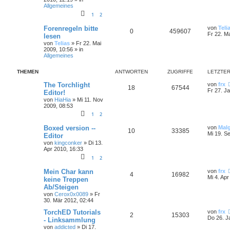
Allgemeines
1
2
Forenregeln bitte
von
Teli
0
459607
Fr 22. M
lesen
von
Telias
»
Fr 22. Mai
2009, 10:56
» in
Allgemeines
THEMEN
ANTWORTEN
ZUGRIFFE
LETZTER
The Torchlight
von
frx
18
67544
Fr 27. J
Editor!
von
HiaHia
»
Mi 11. Nov
2009, 08:53
1
2
Boxed version --
von
Mal
10
33385
Mi 19. S
Editor
von
kingconker
»
Di 13.
Apr 2010, 16:33
1
2
Mein Char kann
von
frx
4
16982
Mi 4. Apr
keine Treppen
Ab/Steigen
von
Cerox0x0089
»
Fr
30. Mär 2012, 02:44
TorchED Tutorials
von
frx
2
15303
Do 26. J
- Linksammlung
von
addicted
»
Di 17.