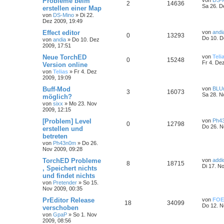
Probleme beim
2
14636
Sa 26. D
erstellen einer Map
von
DS-Mino
»
Di 22.
Dez 2009, 19:49
Effect editor
von
andi
0
13293
Do 10. D
von
andia
»
Do 10. Dez
2009, 17:51
Neue TorchED
von
Teli
0
15248
Fr 4. De
Version online
von
Telias
»
Fr 4. Dez
2009, 19:09
Buff-Mod
von
BLU
3
16073
Sa 28. N
möglich?
von
sixx
»
Mo 23. Nov
2009, 12:15
[Problem] Level
von
Ph4
0
12798
Do 26. N
erstellen und
betreten
von
Ph43n0m
»
Do 26.
Nov 2009, 09:28
TorchED Probleme
von
addi
8
18715
Di 17. N
, Speichert nichts
und findet nichts
von
Pretender
»
So 15.
Nov 2009, 00:35
PrEditor Release
von
FOE
18
34099
Do 12. N
verschoben
von
GpaP
»
So 1. Nov
2009, 08:56