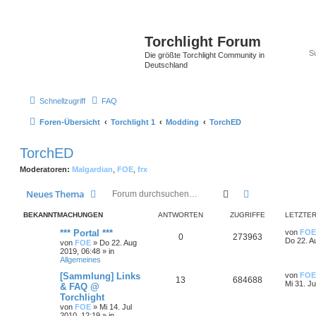
Torchlight Forum
Die größte Torchlight Community in
Deutschland
Schnellzugriff
FAQ
Foren-Übersicht
Torchlight 1
Modding
TorchED
TorchED
Moderatoren:
Malgardian
,
FOE
,
frx
Suche
Erweiterte Suc
Neues Thema
BEKANNTMACHUNGEN
ANTWORTEN
ZUGRIFFE
LETZTER
*** Portal ***
von
FOE
0
273963
Do 22. A
von
FOE
»
Do 22. Aug
2019, 06:48
» in
Allgemeines
[Sammlung] Links
von
FOE
13
684688
Mi 31. Ju
& FAQ @
Torchlight
von
FOE
»
Mi 14. Jul
2010, 12:19
» in