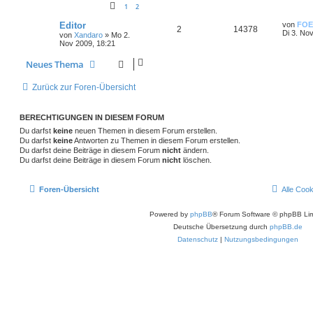
1
2
Editor
von
FOE
2
14378
Di 3. No
von
Xandaro
»
Mo 2.
Nov 2009, 18:21
Neues Thema
Zurück zur Foren-Übersicht
BERECHTIGUNGEN IN DIESEM FORUM
Du darfst
keine
neuen Themen in diesem Forum erstellen.
Du darfst
keine
Antworten zu Themen in diesem Forum erstellen.
Du darfst deine Beiträge in diesem Forum
nicht
ändern.
Du darfst deine Beiträge in diesem Forum
nicht
löschen.
Foren-Übersicht
Alle Coo
Powered by
phpBB
® Forum Software © phpBB Lim
Deutsche Übersetzung durch
phpBB.de
Datenschutz
|
Nutzungsbedingungen