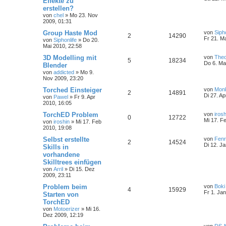
Effekte zu
erstellen?
von
chel
»
Mo 23. Nov
2009, 01:31
Group Haste Mod
von
Sipho
2
14290
Fr 21. M
von
Siphonlife
»
Do 20.
Mai 2010, 22:58
3D Modelling mit
von
The
5
18234
Do 6. Ma
Blender
von
addicted
»
Mo 9.
Nov 2009, 23:20
Torched Einsteiger
von
Mon
2
14891
Di 27. Ap
von
Pawel
»
Fr 9. Apr
2010, 16:05
TorchED Problem
von
irosh
0
12722
Mi 17. F
von
iroshin
»
Mi 17. Feb
2010, 19:08
Selbst erstellte
von
Fenr
2
14524
Di 12. J
Skills in
vorhandene
Skilltrees einfügen
von
Arril
»
Di 15. Dez
2009, 23:11
Problem beim
von
Boki
4
15929
Fr 1. Ja
Starten von
TorchED
von
Motoerizer
»
Mi 16.
Dez 2009, 12:19
von
DS-