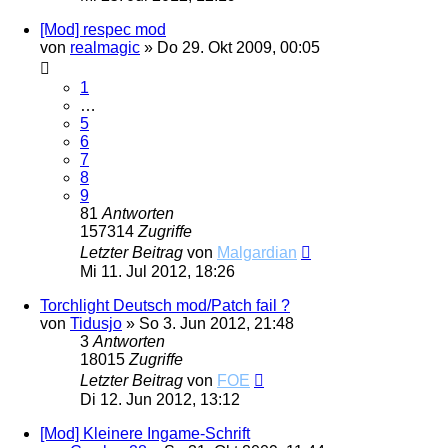
[Mod] respec mod
von
realmagic
»
Do 29. Okt 2009, 00:05
1
…
5
6
7
8
9
81
Antworten
157314
Zugriffe
Letzter Beitrag
von
Malgardian
Mi 11. Jul 2012, 18:26
Torchlight Deutsch mod/Patch fail ?
von
Tidusjo
»
So 3. Jun 2012, 21:48
3
Antworten
18015
Zugriffe
Letzter Beitrag
von
FOE
Di 12. Jun 2012, 13:12
[Mod] Kleinere Ingame-Schrift