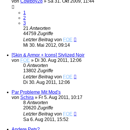
von
Cowboy28
»
Sa 31. Okt 2009, 11:44
1
2
3
21
Antworten
44759
Zugriffe
Letzter Beitrag
von
FOE
Mi 30. Mai 2012, 09:14
[Skin & Armor + Icons] Stylized Noir
von
FOE
»
Di 30. Aug 2011, 12:06
0
Antworten
13802
Zugriffe
Letzter Beitrag
von
FOE
Di 30. Aug 2011, 12:06
Par Probleme Mit Mod's
von
Schira
»
Fr 5. Aug 2011, 10:17
8
Antworten
20620
Zugriffe
Letzter Beitrag
von
FOE
Sa 6. Aug 2011, 15:52
Andere Pets?