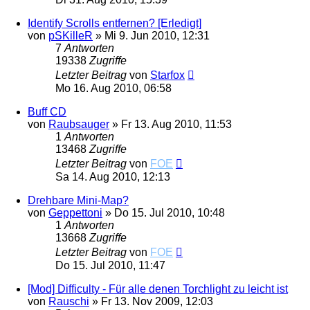
Identify Scrolls entfernen? [Erledigt]
von
pSKilleR
»
Mi 9. Jun 2010, 12:31
7
Antworten
19338
Zugriffe
Letzter Beitrag
von
Starfox
Mo 16. Aug 2010, 06:58
Buff CD
von
Raubsauger
»
Fr 13. Aug 2010, 11:53
1
Antworten
13468
Zugriffe
Letzter Beitrag
von
FOE
Sa 14. Aug 2010, 12:13
Drehbare Mini-Map?
von
Geppettoni
»
Do 15. Jul 2010, 10:48
1
Antworten
13668
Zugriffe
Letzter Beitrag
von
FOE
Do 15. Jul 2010, 11:47
[Mod] Difficulty - Für alle denen Torchlight zu leicht ist
von
Rauschi
»
Fr 13. Nov 2009, 12:03