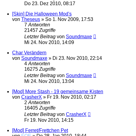
Do 23. Dez 2010, 08:17
[Skin] Die Halloween Mod's
von
Theseus
»
So 1. Nov 2009, 17:53
7
Antworten
21457
Zugriffe
Letzter Beitrag
von
Soundmaxe
Mi 24. Nov 2010, 14:09
Char Verändern
von
Soundmaxe
»
Di 23. Nov 2010, 22:14
4
Antworten
16275
Zugriffe
Letzter Beitrag
von
Soundmaxe
Mi 24. Nov 2010, 13:04
[Mod] More Stash - 19 gemeinsame Kisten
von
CrasherX
»
Fr 19. Nov 2010, 02:17
2
Antworten
16405
Zugriffe
Letzter Beitrag
von
CrasherX
Fr 19. Nov 2010, 14:15
[Mod] Ferret/Frettchen Pet
von
FOE
»
Do 28. Jan 2010, 18:44