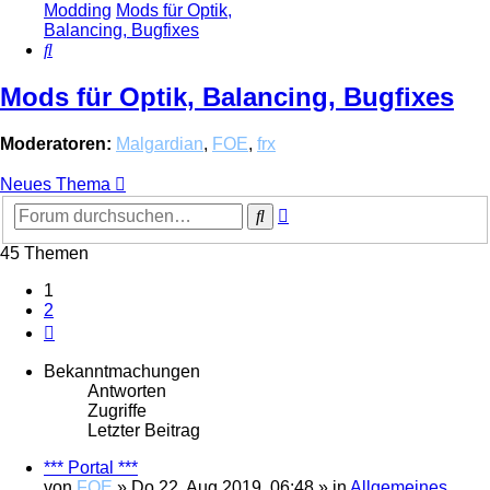
Modding
Mods für Optik,
Balancing, Bugfixes
Suche
Mods für Optik, Balancing, Bugfixes
Moderatoren:
Malgardian
,
FOE
,
frx
Neues Thema
Erweiterte
Suche
Suche
45 Themen
1
2
Nächste
Bekanntmachungen
Antworten
Zugriffe
Letzter Beitrag
*** Portal ***
von
FOE
»
Do 22. Aug 2019, 06:48
» in
Allgemeines