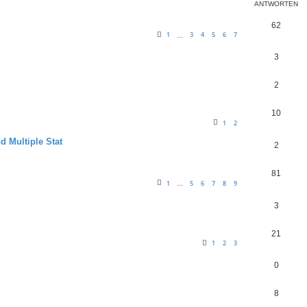
ANTWORTEN
62
1
3
4
5
6
7
…
3
2
10
1
2
 Multiple Stat
2
81
1
5
6
7
8
9
…
3
21
1
2
3
0
8