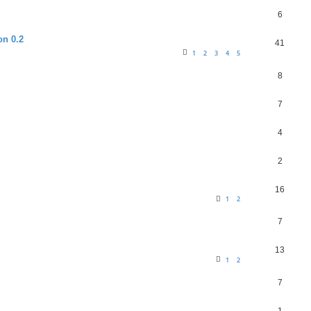
6
on 0.2
41
1
2
3
4
5
8
7
4
2
16
1
2
7
13
1
2
7