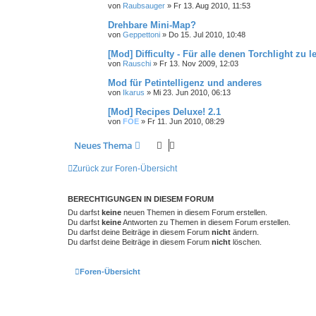
von
Raubsauger
»
Fr 13. Aug 2010, 11:53
Drehbare Mini-Map?
von
Geppettoni
»
Do 15. Jul 2010, 10:48
[Mod] Difficulty - Für alle denen Torchlight zu le
von
Rauschi
»
Fr 13. Nov 2009, 12:03
Mod für Petintelligenz und anderes
von
Ikarus
»
Mi 23. Jun 2010, 06:13
[Mod] Recipes Deluxe! 2.1
von
FOE
»
Fr 11. Jun 2010, 08:29
Neues Thema
Zurück zur Foren-Übersicht
BERECHTIGUNGEN IN DIESEM FORUM
Du darfst
keine
neuen Themen in diesem Forum erstellen.
Du darfst
keine
Antworten zu Themen in diesem Forum erstellen.
Du darfst deine Beiträge in diesem Forum
nicht
ändern.
Du darfst deine Beiträge in diesem Forum
nicht
löschen.
Foren-Übersicht