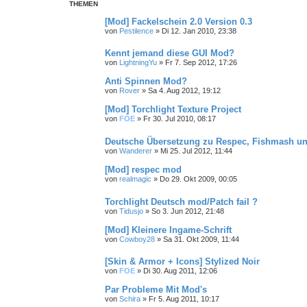
THEMEN
[Mod] Fackelschein 2.0 Version 0.3
von
Pestilence
»
Di 12. Jan 2010, 23:38
Kennt jemand diese GUI Mod?
von
LightningYu
»
Fr 7. Sep 2012, 17:26
Anti Spinnen Mod?
von
Rover
»
Sa 4. Aug 2012, 19:12
[Mod] Torchlight Texture Project
von
FOE
»
Fr 30. Jul 2010, 08:17
Deutsche Übersetzung zu Respec, Fishmash und
von
Wanderer
»
Mi 25. Jul 2012, 11:44
[Mod] respec mod
von
realmagic
»
Do 29. Okt 2009, 00:05
Torchlight Deutsch mod/Patch fail ?
von
Tidusjo
»
So 3. Jun 2012, 21:48
[Mod] Kleinere Ingame-Schrift
von
Cowboy28
»
Sa 31. Okt 2009, 11:44
[Skin & Armor + Icons] Stylized Noir
von
FOE
»
Di 30. Aug 2011, 12:06
Par Probleme Mit Mod's
von
Schira
»
Fr 5. Aug 2011, 10:17