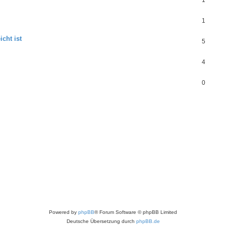
1
1
icht ist
5
4
0
Powered by
phpBB
® Forum Software © phpBB Limited
Deutsche Übersetzung durch
phpBB.de