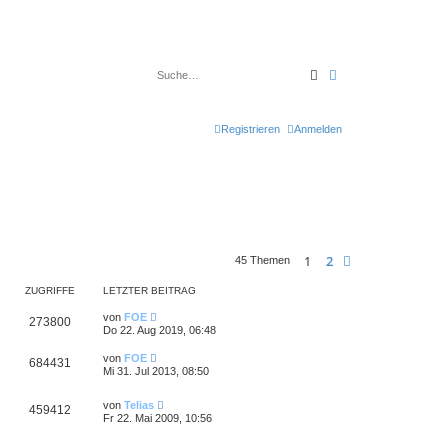
Suche
Erweiterte Suche
Registrieren
Anmelden
1
2
Nächste
45 Themen
ZUGRIFFE
LETZTER BEITRAG
von
FOE
273800
Do 22. Aug 2019, 06:48
von
FOE
684431
Mi 31. Jul 2013, 08:50
von
Telias
459412
Fr 22. Mai 2009, 10:56