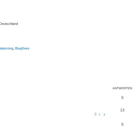
 Deutschland
alancing, Bugfixes
te Suche
ANTWORTEN
0
13
1
2
0