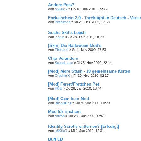
Andere Pets?
von
pSKilleR
»
Do 10. Jun 2010, 15:35
Fackelschein 2.0 - Torchlight in Deutsch - Versi
von
Pestilence
»
Mi 23. Dez 2009, 12:58
Suche Skills Leech
von
Icaruz
»
Sa 30. Okt 2010, 18:20
[Skin] Die Halloween Mod's
von
Theseus
»
So 1. Nov 2009, 17:53
Char Verändern
von
Soundmaxe
»
Di 23. Nov 2010, 22:14
[Mod] More Stash - 19 gemeinsame Kisten
von
CrasherX
»
Fr 19. Nov 2010, 02:17
[Mod] Ferret/Frettchen Pet
von
FOE
»
Do 28. Jan 2010, 18:44
[Mod] Gem Icon Mod
von
BhaalsHeir
»
Mo 9. Nov 2009, 00:23
Mod für Enchant
von
robfan
»
Mo 28. Dez 2009, 12:51
Identify Scrolls entfernen? [Erledigt]
von
pSKilleR
»
Mi 9. Jun 2010, 12:31
Buff CD