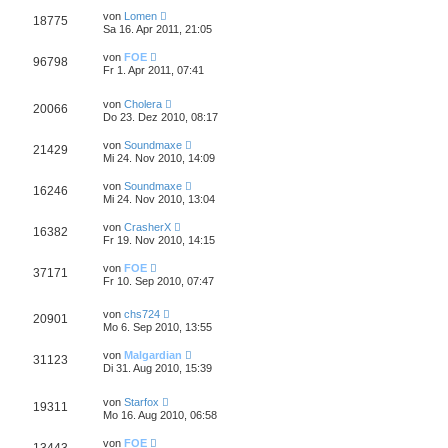
von
Lomen
18775
Sa 16. Apr 2011, 21:05
von
FOE
96798
Fr 1. Apr 2011, 07:41
von
Cholera
20066
Do 23. Dez 2010, 08:17
von
Soundmaxe
21429
Mi 24. Nov 2010, 14:09
von
Soundmaxe
16246
Mi 24. Nov 2010, 13:04
von
CrasherX
16382
Fr 19. Nov 2010, 14:15
von
FOE
37171
Fr 10. Sep 2010, 07:47
von
chs724
20901
Mo 6. Sep 2010, 13:55
von
Malgardian
31123
Di 31. Aug 2010, 15:39
von
Starfox
19311
Mo 16. Aug 2010, 06:58
von
FOE