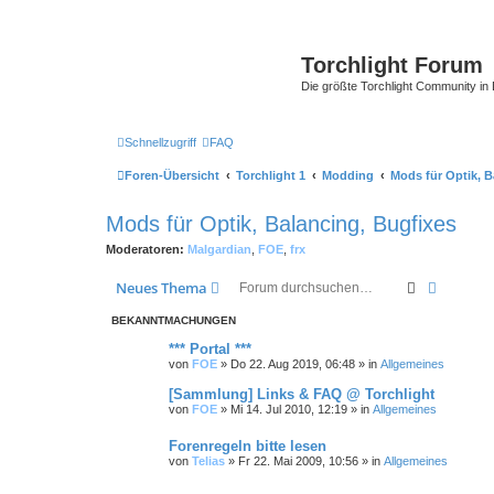
Torchlight Forum
Die größte Torchlight Community in
Schnellzugriff
FAQ
Foren-Übersicht
Torchlight 1
Modding
Mods für Optik, B
Mods für Optik, Balancing, Bugfixes
Moderatoren:
Malgardian
,
FOE
,
frx
Suche
Erweiter
Neues Thema
BEKANNTMACHUNGEN
*** Portal ***
von
FOE
»
Do 22. Aug 2019, 06:48
» in
Allgemeines
[Sammlung] Links & FAQ @ Torchlight
von
FOE
»
Mi 14. Jul 2010, 12:19
» in
Allgemeines
Forenregeln bitte lesen
von
Telias
»
Fr 22. Mai 2009, 10:56
» in
Allgemeines