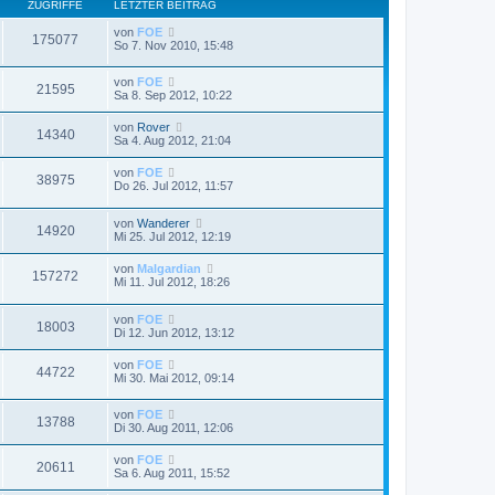
ZUGRIFFE
LETZTER BEITRAG
von
FOE
175077
So 7. Nov 2010, 15:48
von
FOE
21595
Sa 8. Sep 2012, 10:22
von
Rover
14340
Sa 4. Aug 2012, 21:04
von
FOE
38975
Do 26. Jul 2012, 11:57
von
Wanderer
14920
Mi 25. Jul 2012, 12:19
von
Malgardian
157272
Mi 11. Jul 2012, 18:26
von
FOE
18003
Di 12. Jun 2012, 13:12
von
FOE
44722
Mi 30. Mai 2012, 09:14
von
FOE
13788
Di 30. Aug 2011, 12:06
von
FOE
20611
Sa 6. Aug 2011, 15:52