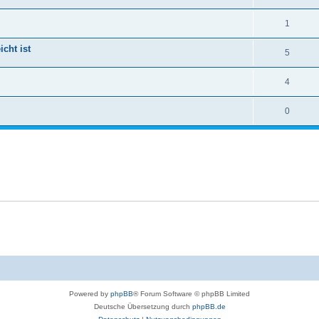
1
icht ist
5
4
0
Powered by
phpBB
® Forum Software © phpBB Limited
Deutsche Übersetzung durch
phpBB.de