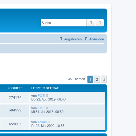
Suche
Erweiterte Suche
Registrieren
Anmelden
1
2
Nächste
45 Themen
ZUGRIFFE
LETZTER BEITRAG
von
FOE
274176
Do 22. Aug 2019, 06:48
von
FOE
684999
Mi 31. Jul 2013, 08:50
von
Telias
459805
Fr 22. Mai 2009, 10:56