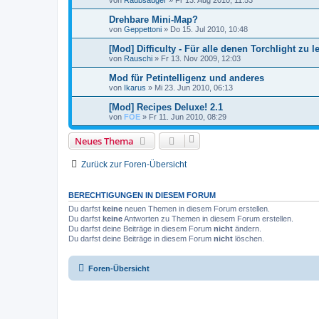
von
Raubsauger
»
Fr 13. Aug 2010, 11:53
Drehbare Mini-Map?
von
Geppettoni
»
Do 15. Jul 2010, 10:48
[Mod] Difficulty - Für alle denen Torchlight zu le
von
Rauschi
»
Fr 13. Nov 2009, 12:03
Mod für Petintelligenz und anderes
von
Ikarus
»
Mi 23. Jun 2010, 06:13
[Mod] Recipes Deluxe! 2.1
von
FOE
»
Fr 11. Jun 2010, 08:29
Neues Thema
Zurück zur Foren-Übersicht
BERECHTIGUNGEN IN DIESEM FORUM
Du darfst
keine
neuen Themen in diesem Forum erstellen.
Du darfst
keine
Antworten zu Themen in diesem Forum erstellen.
Du darfst deine Beiträge in diesem Forum
nicht
ändern.
Du darfst deine Beiträge in diesem Forum
nicht
löschen.
Foren-Übersicht