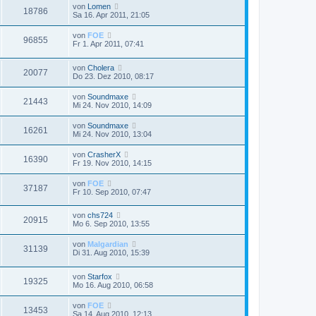
von
Lomen
18786
Sa 16. Apr 2011, 21:05
von
FOE
96855
Fr 1. Apr 2011, 07:41
von
Cholera
20077
Do 23. Dez 2010, 08:17
von
Soundmaxe
21443
Mi 24. Nov 2010, 14:09
von
Soundmaxe
16261
Mi 24. Nov 2010, 13:04
von
CrasherX
16390
Fr 19. Nov 2010, 14:15
von
FOE
37187
Fr 10. Sep 2010, 07:47
von
chs724
20915
Mo 6. Sep 2010, 13:55
von
Malgardian
31139
Di 31. Aug 2010, 15:39
von
Starfox
19325
Mo 16. Aug 2010, 06:58
von
FOE
13453
Sa 14. Aug 2010, 12:13