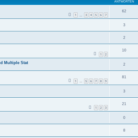
ANTWORTEN
62
1
3
4
5
6
7
…
3
2
10
1
2
 Multiple Stat
2
81
1
5
6
7
8
9
…
3
21
1
2
3
0
8