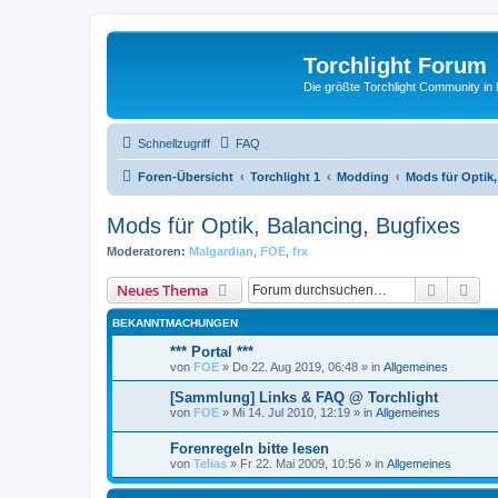
Torchlight Forum
Die größte Torchlight Community in
Schnellzugriff
FAQ
Foren-Übersicht
Torchlight 1
Modding
Mods für Optik,
Mods für Optik, Balancing, Bugfixes
Moderatoren:
Malgardian
,
FOE
,
frx
Suche
Erw
Neues Thema
BEKANNTMACHUNGEN
*** Portal ***
von
FOE
»
Do 22. Aug 2019, 06:48
» in
Allgemeines
[Sammlung] Links & FAQ @ Torchlight
von
FOE
»
Mi 14. Jul 2010, 12:19
» in
Allgemeines
Forenregeln bitte lesen
von
Telias
»
Fr 22. Mai 2009, 10:56
» in
Allgemeines