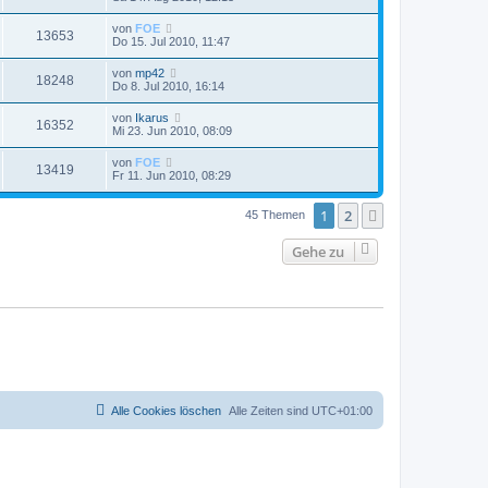
von
FOE
13653
Do 15. Jul 2010, 11:47
von
mp42
18248
Do 8. Jul 2010, 16:14
von
Ikarus
16352
Mi 23. Jun 2010, 08:09
von
FOE
13419
Fr 11. Jun 2010, 08:29
1
2
Nächste
45 Themen
Gehe zu
Alle Cookies löschen
Alle Zeiten sind
UTC+01:00