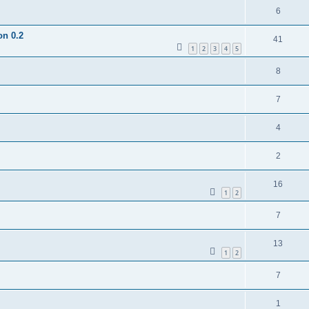
6
on 0.2
41
1
2
3
4
5
8
7
4
2
16
1
2
7
13
1
2
7
1