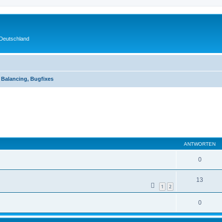
 Deutschland
 Balancing, Bugfixes
eiterte Suche
ANTWORTEN
0
13
1
2
0