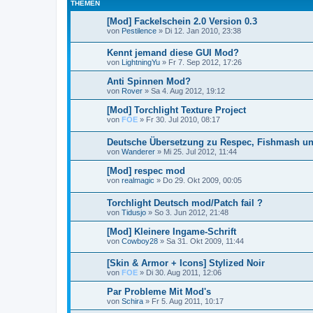
THEMEN
[Mod] Fackelschein 2.0 Version 0.3
von
Pestilence
»
Di 12. Jan 2010, 23:38
Kennt jemand diese GUI Mod?
von
LightningYu
»
Fr 7. Sep 2012, 17:26
Anti Spinnen Mod?
von
Rover
»
Sa 4. Aug 2012, 19:12
[Mod] Torchlight Texture Project
von
FOE
»
Fr 30. Jul 2010, 08:17
Deutsche Übersetzung zu Respec, Fishmash und
von
Wanderer
»
Mi 25. Jul 2012, 11:44
[Mod] respec mod
von
realmagic
»
Do 29. Okt 2009, 00:05
Torchlight Deutsch mod/Patch fail ?
von
Tidusjo
»
So 3. Jun 2012, 21:48
[Mod] Kleinere Ingame-Schrift
von
Cowboy28
»
Sa 31. Okt 2009, 11:44
[Skin & Armor + Icons] Stylized Noir
von
FOE
»
Di 30. Aug 2011, 12:06
Par Probleme Mit Mod's
von
Schira
»
Fr 5. Aug 2011, 10:17