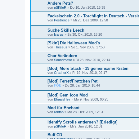
Andere Pets?
von
pSKilleR
»
Do 10. Jun 2010, 15:35
Fackelschein 2.0 - Torchlight in Deutsch - Versi
von
Pestilence
»
Mi 23. Dez 2009, 12:58
Suche Skills Leech
von
Icaruz
»
Sa 30. Okt 2010, 18:20
[Skin] Die Halloween Mod's
von
Theseus
»
So 1. Nov 2009, 17:53
Char Verändern
von
Soundmaxe
»
Di 23. Nov 2010, 22:14
[Mod] More Stash - 19 gemeinsame Kisten
von
CrasherX
»
Fr 19. Nov 2010, 02:17
[Mod] Ferret/Frettchen Pet
von
FOE
»
Do 28. Jan 2010, 18:44
[Mod] Gem Icon Mod
von
BhaalsHeir
»
Mo 9. Nov 2009, 00:23
Mod für Enchant
von
robfan
»
Mo 28. Dez 2009, 12:51
Identify Scrolls entfernen? [Erledigt]
von
pSKilleR
»
Mi 9. Jun 2010, 12:31
Buff CD