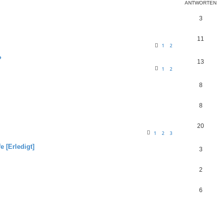
ANTWORTEN
3
11
1
2
?
13
1
2
8
8
20
1
2
3
 [Erledigt]
3
2
6