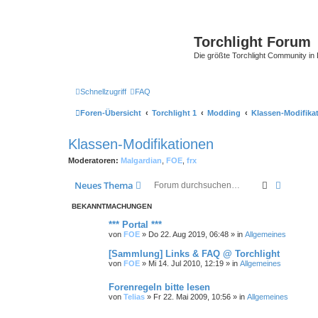
Torchlight Forum
Die größte Torchlight Community in
Schnellzugriff
FAQ
Foren-Übersicht
Torchlight 1
Modding
Klassen-Modifika
Klassen-Modifikationen
Moderatoren:
Malgardian
,
FOE
,
frx
Suche
Erweiter
Neues Thema
BEKANNTMACHUNGEN
*** Portal ***
von
FOE
»
Do 22. Aug 2019, 06:48
» in
Allgemeines
[Sammlung] Links & FAQ @ Torchlight
von
FOE
»
Mi 14. Jul 2010, 12:19
» in
Allgemeines
Forenregeln bitte lesen
von
Telias
»
Fr 22. Mai 2009, 10:56
» in
Allgemeines