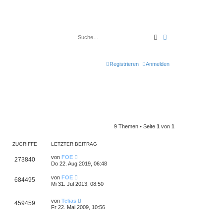
Suche
Erweiterte Suche
Registrieren
Anmelden
9 Themen • Seite
1
von
1
ZUGRIFFE
LETZTER BEITRAG
von
FOE
273840
Do 22. Aug 2019, 06:48
von
FOE
684495
Mi 31. Jul 2013, 08:50
von
Telias
459459
Fr 22. Mai 2009, 10:56