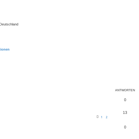
 Deutschland
tionen
te Suche
ANTWORTEN
0
13
1
2
0