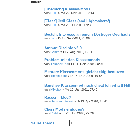
THEMEN
[Übersicht] Klassen-Mods
von
FOE
»
Mo 22. Mär 2010, 12:14
[Class] Jedi Class (and Lightsabers!)
von
FOE
»
Mo 25. Jul 2011, 09:30
Besteht Interesse an einem Destroyer-Overhaul
von
frx
»
Di 13. Sep 2011, 20:09
Ammut Disciple v2.0
von
Schira
»
Di 2. Aug 2011, 12:11
Problem mit den Klassenmods
von
Thunder670
»
Fr 11. Dez 2009, 20:04
Mehrere Klassenmods gleichzeitig benutzen.
von
1mminence
»
Di 15. Dez 2009, 10:55
Banshee Klassenmod nach cheat fehlerhaft! Hilfe
von
MNubbi
»
Mo 10. Jan 2011, 07:43
Rassen - Mod?
von
Grimma_Blutaxt
»
Di 13. Apr 2010, 15:44
Class Mods einfügen?
von
Paddi
»
Fr 29. Jan 2010, 22:20
Neues Thema