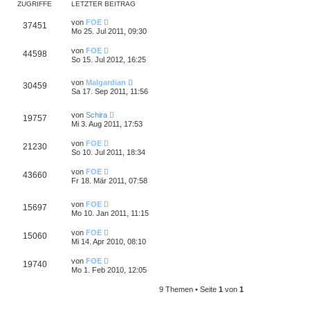
ZUGRIFFE
LETZTER BEITRAG
von
FOE
37451
Mo 25. Jul 2011, 09:30
von
FOE
44598
So 15. Jul 2012, 16:25
von
Malgardian
30459
Sa 17. Sep 2011, 11:56
von
Schira
19757
Mi 3. Aug 2011, 17:53
von
FOE
21230
So 10. Jul 2011, 18:34
von
FOE
43660
Fr 18. Mär 2011, 07:58
von
FOE
15697
Mo 10. Jan 2011, 11:15
von
FOE
15060
Mi 14. Apr 2010, 08:10
von
FOE
19740
Mo 1. Feb 2010, 12:05
9 Themen • Seite
1
von
1