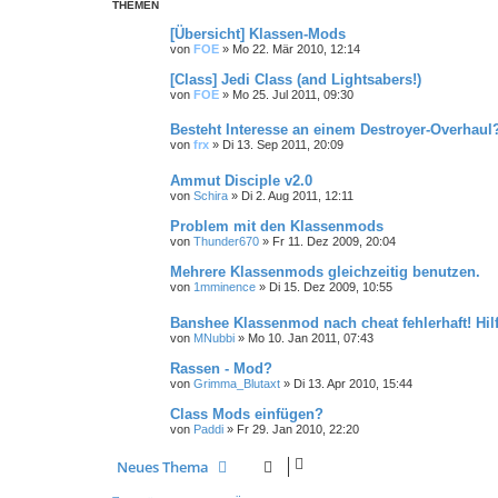
THEMEN
[Übersicht] Klassen-Mods
von
FOE
»
Mo 22. Mär 2010, 12:14
[Class] Jedi Class (and Lightsabers!)
von
FOE
»
Mo 25. Jul 2011, 09:30
Besteht Interesse an einem Destroyer-Overhaul
von
frx
»
Di 13. Sep 2011, 20:09
Ammut Disciple v2.0
von
Schira
»
Di 2. Aug 2011, 12:11
Problem mit den Klassenmods
von
Thunder670
»
Fr 11. Dez 2009, 20:04
Mehrere Klassenmods gleichzeitig benutzen.
von
1mminence
»
Di 15. Dez 2009, 10:55
Banshee Klassenmod nach cheat fehlerhaft! Hilfe
von
MNubbi
»
Mo 10. Jan 2011, 07:43
Rassen - Mod?
von
Grimma_Blutaxt
»
Di 13. Apr 2010, 15:44
Class Mods einfügen?
von
Paddi
»
Fr 29. Jan 2010, 22:20
Neues Thema