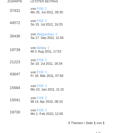
ZUGRIFFE
LETZTER BEITRAG
von
FOE
37431
Mo 25. Jul 2011, 09:30
von
FOE
44572
So 15. Jul 2012, 16:25
von
Malgardian
30436
Sa 17. Sep 2011, 11:56
von
Schira
19739
Mi 3. Aug 2011, 17:53
von
FOE
21223
So 10. Jul 2011, 18:34
von
FOE
43647
Fr 18. Mär 2011, 07:58
von
FOE
15684
Mo 10. Jan 2011, 11:15
von
FOE
15041
Mi 14. Apr 2010, 08:10
von
FOE
19730
Mo 1. Feb 2010, 12:05
9 Themen • Seite
1
von
1