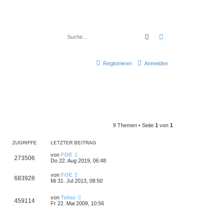
Suche
Erweiterte Suche
Registrieren
Anmelden
9 Themen • Seite
1
von
1
ZUGRIFFE
LETZTER BEITRAG
von
FOE
273506
Do 22. Aug 2019, 06:48
von
FOE
683928
Mi 31. Jul 2013, 08:50
von
Telias
459114
Fr 22. Mai 2009, 10:56