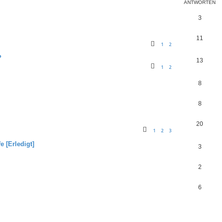
ANTWORTEN
3
11
1
2
?
13
1
2
8
8
20
1
2
3
 [Erledigt]
3
2
6