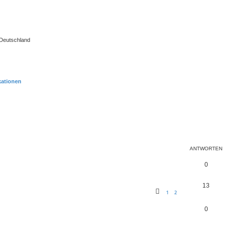
 Deutschland
kationen
eiterte Suche
ANTWORTEN
0
13
1
2
0