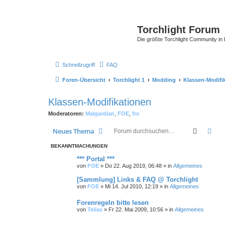
Torchlight Forum
Die größte Torchlight Community in
Schnellzugriff
FAQ
Foren-Übersicht
Torchlight 1
Modding
Klassen-Modifi
Klassen-Modifikationen
Moderatoren:
Malgardian
,
FOE
,
frx
Suche
Erw
Neues Thema
BEKANNTMACHUNGEN
*** Portal ***
von
FOE
»
Do 22. Aug 2019, 06:48
» in
Allgemeines
[Sammlung] Links & FAQ @ Torchlight
von
FOE
»
Mi 14. Jul 2010, 12:19
» in
Allgemeines
Forenregeln bitte lesen
von
Telias
»
Fr 22. Mai 2009, 10:56
» in
Allgemeines