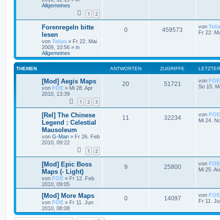
Allgemeines
1
2
Forenregeln bitte
von
Teli
0
459573
Fr 22. M
lesen
von
Telias
»
Fr 22. Mai
2009, 10:56
» in
Allgemeines
THEMEN
ANTWORTEN
ZUGRIFFE
LETZTER
[Mod] Aegis Maps
von
FOE
20
51721
So 15. M
von
FOE
»
Mi 28. Apr
2010, 13:39
1
2
3
[Rel] The Chinese
von
FOE
11
32234
Mi 24. N
Legend : Celestial
Mausoleum
von
G-Man
»
Fr 26. Feb
2010, 09:22
1
2
[Mod] Epic Boss
von
FOE
9
25800
Mi 25. A
Maps (- Light)
von
FOE
»
Fr 12. Feb
2010, 09:05
[Mod] More Maps
von
FOE
0
14097
Fr 11. J
von
FOE
»
Fr 11. Jun
2010, 08:08