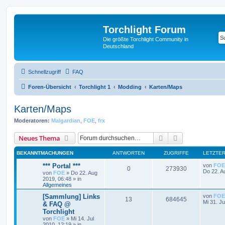
Torchlight Forum
Die größte Torchlight Community in
Deutschland
Schnellzugriff
FAQ
Foren-Übersicht
Torchlight 1
Modding
Karten/Maps
Karten/Maps
Moderatoren:
Malgardian
,
FOE
,
frx
Suche
Erweiterte Suc
Neues Thema
BEKANNTMACHUNGEN
ANTWORTEN
ZUGRIFFE
LETZTER
*** Portal ***
von
FOE
0
273930
Do 22. A
von
FOE
»
Do 22. Aug
2019, 06:48
» in
Allgemeines
[Sammlung] Links
von
FOE
13
684645
Mi 31. Ju
& FAQ @
Torchlight
von
FOE
»
Mi 14. Jul
2010, 12:19
» in