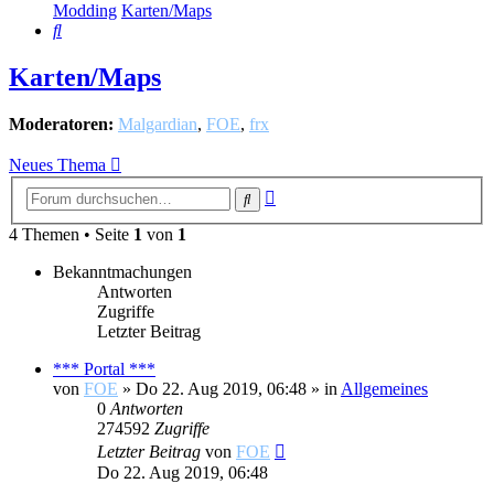
Modding
Karten/Maps
Suche
Karten/Maps
Moderatoren:
Malgardian
,
FOE
,
frx
Neues Thema
Erweiterte
Suche
Suche
4 Themen • Seite
1
von
1
Bekanntmachungen
Antworten
Zugriffe
Letzter Beitrag
*** Portal ***
von
FOE
»
Do 22. Aug 2019, 06:48
» in
Allgemeines
0
Antworten
274592
Zugriffe
Letzter Beitrag
von
FOE
Do 22. Aug 2019, 06:48