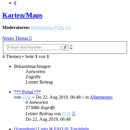
Suche
Karten/Maps
Moderatoren:
Malgardian
,
FOE
,
frx
Neues Thema
Erweiterte
Suche
Suche
4 Themen • Seite
1
von
1
Bekanntmachungen
Antworten
Zugriffe
Letzter Beitrag
*** Portal ***
von
FOE
»
Do 22. Aug 2019, 06:48
» in
Allgemeines
0
Antworten
273086
Zugriffe
Letzter Beitrag
von
FOE
Do 22. Aug 2019, 06:48
[Sammlung] Links & FAQ @ Torchlight