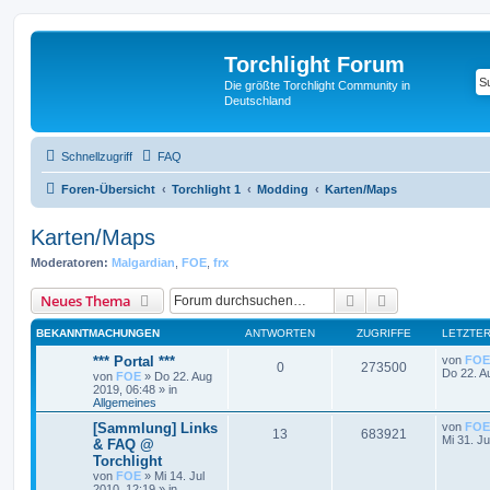
Torchlight Forum
Die größte Torchlight Community in
Deutschland
Schnellzugriff
FAQ
Foren-Übersicht
Torchlight 1
Modding
Karten/Maps
Karten/Maps
Moderatoren:
Malgardian
,
FOE
,
frx
Suche
Erweiterte Suc
Neues Thema
BEKANNTMACHUNGEN
ANTWORTEN
ZUGRIFFE
LETZTER
*** Portal ***
von
FOE
0
273500
Do 22. A
von
FOE
»
Do 22. Aug
2019, 06:48
» in
Allgemeines
[Sammlung] Links
von
FOE
13
683921
Mi 31. Ju
& FAQ @
Torchlight
von
FOE
»
Mi 14. Jul
2010, 12:19
» in