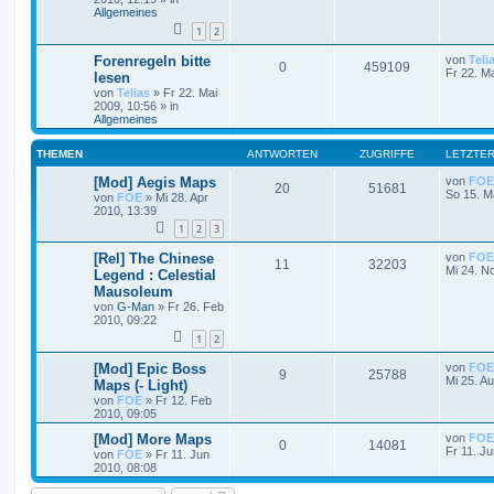
Allgemeines
1
2
Forenregeln bitte
von
Teli
0
459109
Fr 22. M
lesen
von
Telias
»
Fr 22. Mai
2009, 10:56
» in
Allgemeines
THEMEN
ANTWORTEN
ZUGRIFFE
LETZTER
[Mod] Aegis Maps
von
FOE
20
51681
So 15. M
von
FOE
»
Mi 28. Apr
2010, 13:39
1
2
3
[Rel] The Chinese
von
FOE
11
32203
Mi 24. N
Legend : Celestial
Mausoleum
von
G-Man
»
Fr 26. Feb
2010, 09:22
1
2
[Mod] Epic Boss
von
FOE
9
25788
Mi 25. A
Maps (- Light)
von
FOE
»
Fr 12. Feb
2010, 09:05
[Mod] More Maps
von
FOE
0
14081
Fr 11. J
von
FOE
»
Fr 11. Jun
2010, 08:08