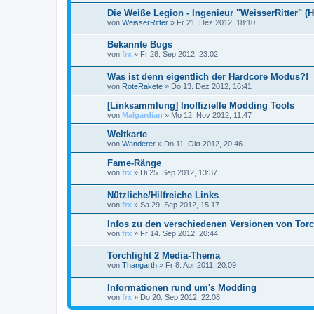
Die Weiße Legion - Ingenieur "WeisserRitter" (
von
WeisserRitter
»
Fr 21. Dez 2012, 18:10
Bekannte Bugs
von
frx
»
Fr 28. Sep 2012, 23:02
Was ist denn eigentlich der Hardcore Modus?!
von
RoteRakete
»
Do 13. Dez 2012, 16:41
[Linksammlung] Inoffizielle Modding Tools
von
Malgardian
»
Mo 12. Nov 2012, 11:47
Weltkarte
von
Wanderer
»
Do 11. Okt 2012, 20:46
Fame-Ränge
von
frx
»
Di 25. Sep 2012, 13:37
Nützliche/Hilfreiche Links
von
frx
»
Sa 29. Sep 2012, 15:17
Infos zu den verschiedenen Versionen von Torc
von
frx
»
Fr 14. Sep 2012, 20:44
Torchlight 2 Media-Thema
von
Thangarth
»
Fr 8. Apr 2011, 20:09
Informationen rund um's Modding
von
frx
»
Do 20. Sep 2012, 22:08