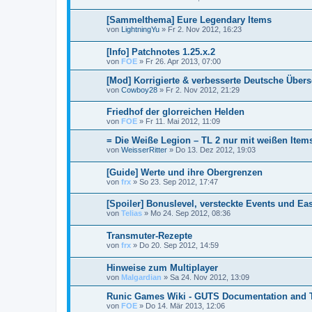
[Sammelthema] Eure Legendary Items
von
LightningYu
»
Fr 2. Nov 2012, 16:23
[Info] Patchnotes 1.25.x.2
von
FOE
»
Fr 26. Apr 2013, 07:00
[Mod] Korrigierte & verbesserte Deutsche Über
von
Cowboy28
»
Fr 2. Nov 2012, 21:29
Friedhof der glorreichen Helden
von
FOE
»
Fr 11. Mai 2012, 11:09
= Die Weiße Legion – TL 2 nur mit weißen Items
von
WeisserRitter
»
Do 13. Dez 2012, 19:03
[Guide] Werte und ihre Obergrenzen
von
frx
»
So 23. Sep 2012, 17:47
[Spoiler] Bonuslevel, versteckte Events und Ea
von
Telias
»
Mo 24. Sep 2012, 08:36
Transmuter-Rezepte
von
frx
»
Do 20. Sep 2012, 14:59
Hinweise zum Multiplayer
von
Malgardian
»
Sa 24. Nov 2012, 13:09
Runic Games Wiki - GUTS Documentation and T
von
FOE
»
Do 14. Mär 2013, 12:06