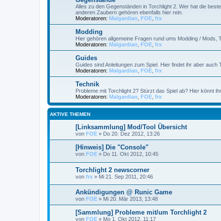
Alles zu den Gegenständen in Torchlight 2. Wer hat die bes
anderen Zaubern gehören ebenfalls hier rein.
Moderatoren:
Malgardian
,
FOE
,
frx
Modding
Hier gehören allgemeine Fragen rund ums Modding / Mods, T
Moderatoren:
Malgardian
,
FOE
,
frx
Guides
Guides sind Anleitungen zum Spiel. Hier findet ihr aber auch 
Moderatoren:
Malgardian
,
FOE
,
frx
Technik
Probleme mit Torchlight 2? Stürzt das Spiel ab? Hier könnt ih
Moderatoren:
Malgardian
,
FOE
,
frx
AKTIVE THEMEN
[Linksammlung] Mod/Tool Übersicht
von
FOE
»
Do 20. Dez 2012, 13:26
[Hinweis] Die "Console"
von
FOE
»
Do 11. Okt 2012, 10:45
Torchlight 2 newscorner
von
frx
»
Mi 21. Sep 2011, 20:46
Ankündigungen @ Runic Game
von
FOE
»
Mi 20. Mär 2013, 13:48
[Sammlung] Probleme mit/um Torchlight 2
von
FOE
»
Mo 1. Okt 2012, 11:17