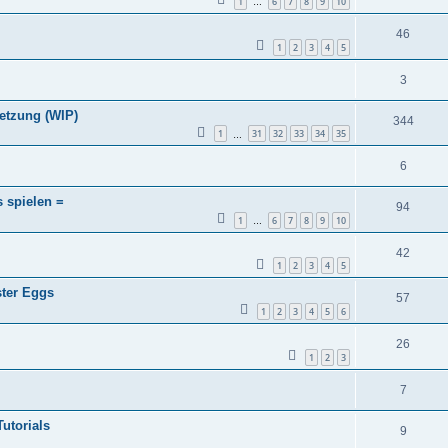
1
6
7
8
9
10
…
46
1
2
3
4
5
3
setzung (WIP)
344
1
31
32
33
34
35
…
6
 spielen =
94
1
6
7
8
9
10
…
42
1
2
3
4
5
ster Eggs
57
1
2
3
4
5
6
26
1
2
3
7
utorials
9