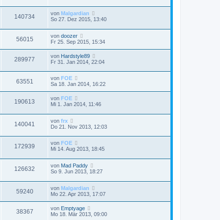
von
Malgardian
140734
So 27. Dez 2015, 13:40
von
doozer
56015
Fr 25. Sep 2015, 15:34
von
Hardstyle89
289977
Fr 31. Jan 2014, 22:04
von
FOE
63551
Sa 18. Jan 2014, 16:22
von
FOE
190613
Mi 1. Jan 2014, 11:46
von
frx
140041
Do 21. Nov 2013, 12:03
von
FOE
172939
Mi 14. Aug 2013, 18:45
von
Mad Paddy
126632
So 9. Jun 2013, 18:27
von
Malgardian
59240
Mo 22. Apr 2013, 17:07
von
Emptyage
38367
Mo 18. Mär 2013, 09:00