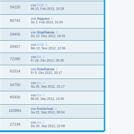
von
FOE
54220
Mi 13. Feb 2013, 10:28
von
Nagumo
80742
So 3. Feb 2013, 15:34
von
RoteRakete
29456
Do 13. Dez 2012, 16:41
von
FOE
29407
Mo 12. Nov 2012, 12:06
von
frx
72280
Fr 26. Okt 2012, 09:38
von
RoteRakete
61014
Fr 5. Okt 2012, 20:17
von
frx
34750
Sa 29. Sep 2012, 15:17
von
frx
65930
Mi 26. Sep 2012, 14:35
von
frostschutz
102894
Sa 22. Sep 2012, 09:54
von
frx
27239
Do 20. Sep 2012, 22:08