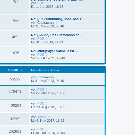
767
s
a
N
von
FOE
e
t
g
e
Do 1. Jun 2017, 18:18
i
e
u
t
r
e
r
B
s
a
Re: [Linksammlung] Mod/Tool Ü…
e
1599
t
g
N
von
Chakawary
i
e
e
Mi 31. Mai 2023, 08:46
t
r
u
r
B
e
a
Re: [Guide] Das Einmaleins de…
e
489
s
g
N
von
FOE
i
t
e
Mi 10. Jul 2019, 14:03
t
e
u
r
r
e
a
Re: Multiplayer online lässt …
B
1676
s
g
N
von
FOE
e
t
e
So 17. Okt 2021, 17:49
i
e
u
t
r
e
r
B
s
a
ZUGRIFFE
LETZTER BEITRAG
e
t
g
i
e
von
Chakawary
t
53999
r
Mi 31. Mai 2023, 08:46
r
B
a
e
g
von
FOE
i
170471
So 22. Mär 2020, 10:36
t
r
a
von
FOE
g
400294
Do 29. Aug 2019, 10:05
von
Telias
32969
Mo 6. Nov 2017, 16:22
von
FOE
262881
Fr 30. Dez 2016, 18:04