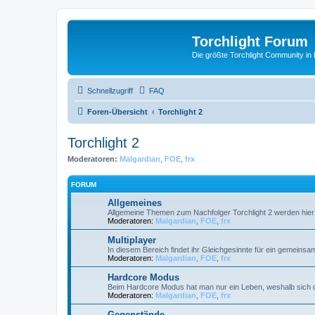
Torchlight Forum
Die größte Torchlight Community in
Schnellzugriff
FAQ
Foren-Übersicht
Torchlight 2
Torchlight 2
Moderatoren:
Malgardian
,
FOE
,
frx
FORUM
Allgemeines
Allgemeine Themen zum Nachfolger Torchlight 2 werden hie
Moderatoren:
Malgardian
,
FOE
,
frx
Multiplayer
In diesem Bereich findet ihr Gleichgesinnte für ein gemeinsa
Moderatoren:
Malgardian
,
FOE
,
frx
Hardcore Modus
Beim Hardcore Modus hat man nur ein Leben, weshalb sich d
Moderatoren:
Malgardian
,
FOE
,
frx
Gegenstände