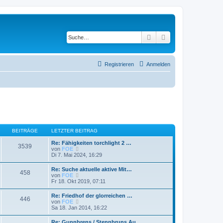
Suche
Erweiterte Suche
Registrieren
Anmelden
BEITRÄGE
LETZTER BEITRAG
Re: Fähigkeiten torchlight 2 …
3539
N
von
FOE
e
Di 7. Mai 2024, 16:29
u
e
Re: Suche aktuelle aktive Mit…
458
s
N
von
FOE
t
e
Fr 18. Okt 2019, 07:11
e
u
r
e
Re: Friedhof der glorreichen …
B
446
s
N
von
FOE
e
t
e
Sa 18. Jan 2014, 16:22
i
e
u
t
r
e
r
Re: Gunnbrens / Stennbruns Au…
B