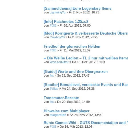
[Sammelthema] Eure Legendary Items
von
LightningYu
»
Fr 2. Nov 2012, 16:23
[Info] Patchnotes 1.25.x.2
von
FOE
»
Fr 26. Apr 2013, 07:00
[Mod] Korrigierte & verbesserte Deutsche Über
von
Cowboy28
»
Fr 2. Nov 2012, 21:29
Friedhof der glorreichen Helden
von
FOE
»
Fr 11. Mai 2012, 11:09
= Die Weiße Legion – TL 2 nur mit weißen Items
von
WeisserRitter
»
Do 13. Dez 2012, 19:03
[Guide] Werte und ihre Obergrenzen
von
frx
»
So 23. Sep 2012, 17:47
[Spoiler] Bonuslevel, versteckte Events und Ea
von
Telias
»
Mo 24. Sep 2012, 08:36
Transmuter-Rezepte
von
frx
»
Do 20. Sep 2012, 14:59
Hinweise zum Multiplayer
von
Malgardian
»
Sa 24. Nov 2012, 13:09
Runic Games Wiki - GUTS Documentation and T
von
FOE
»
Do 14. Mär 2013, 12:06