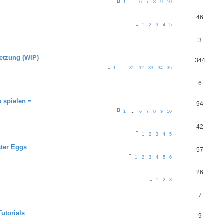
1
…
6
7
8
9
10
46
1
2
3
4
5
3
setzung (WIP)
344
1
…
31
32
33
34
35
6
 spielen =
94
1
…
6
7
8
9
10
42
1
2
3
4
5
ster Eggs
57
1
2
3
4
5
6
26
1
2
3
7
utorials
9