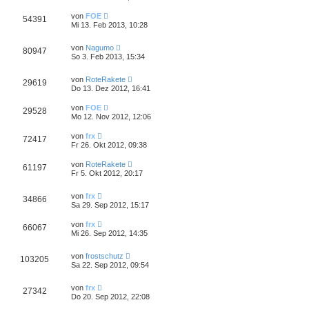
von
FOE
54391
Mi 13. Feb 2013, 10:28
von
Nagumo
80947
So 3. Feb 2013, 15:34
von
RoteRakete
29619
Do 13. Dez 2012, 16:41
von
FOE
29528
Mo 12. Nov 2012, 12:06
von
frx
72417
Fr 26. Okt 2012, 09:38
von
RoteRakete
61197
Fr 5. Okt 2012, 20:17
von
frx
34866
Sa 29. Sep 2012, 15:17
von
frx
66067
Mi 26. Sep 2012, 14:35
von
frostschutz
103205
Sa 22. Sep 2012, 09:54
von
frx
27342
Do 20. Sep 2012, 22:08