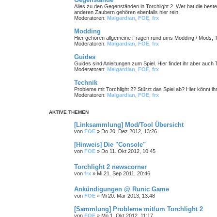
Alles zu den Gegenständen in Torchlight 2. Wer hat die bes
anderen Zaubern gehören ebenfalls hier rein.
Moderatoren:
Malgardian
,
FOE
,
frx
Modding
Hier gehören allgemeine Fragen rund ums Modding / Mods, T
Moderatoren:
Malgardian
,
FOE
,
frx
Guides
Guides sind Anleitungen zum Spiel. Hier findet ihr aber auch 
Moderatoren:
Malgardian
,
FOE
,
frx
Technik
Probleme mit Torchlight 2? Stürzt das Spiel ab? Hier könnt ih
Moderatoren:
Malgardian
,
FOE
,
frx
AKTIVE THEMEN
[Linksammlung] Mod/Tool Übersicht
von
FOE
»
Do 20. Dez 2012, 13:26
[Hinweis] Die "Console"
von
FOE
»
Do 11. Okt 2012, 10:45
Torchlight 2 newscorner
von
frx
»
Mi 21. Sep 2011, 20:46
Ankündigungen @ Runic Game
von
FOE
»
Mi 20. Mär 2013, 13:48
[Sammlung] Probleme mit/um Torchlight 2
von
FOE
»
Mo 1. Okt 2012, 11:17