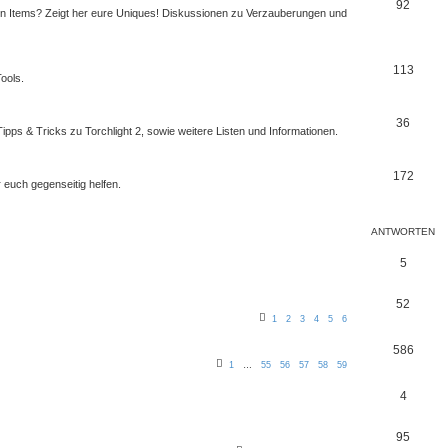
92
ten Items? Zeigt her eure Uniques! Diskussionen zu Verzauberungen und
113
ools.
36
Tipps & Tricks zu Torchlight 2, sowie weitere Listen und Informationen.
172
r euch gegenseitig helfen.
ANTWORTEN
5
52
1
2
3
4
5
6
586
1
…
55
56
57
58
59
4
95