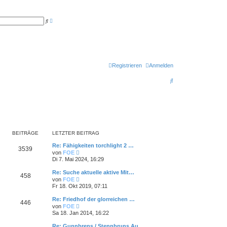
E
S
r
u
w
c
e
h
i
e
t
e
r
t
Registrieren
Anmelden
e
S
S
u
c
u
h
e
c
h
e
BEITRÄGE
LETZTER BEITRAG
Re: Fähigkeiten torchlight 2 …
3539
N
von
FOE
e
Di 7. Mai 2024, 16:29
u
e
Re: Suche aktuelle aktive Mit…
458
s
N
von
FOE
t
e
Fr 18. Okt 2019, 07:11
e
u
r
e
Re: Friedhof der glorreichen …
B
446
s
N
e
von
FOE
t
e
i
Sa 18. Jan 2014, 16:22
e
u
t
r
e
r
Re: Gunnbrens / Stennbruns Au…
B