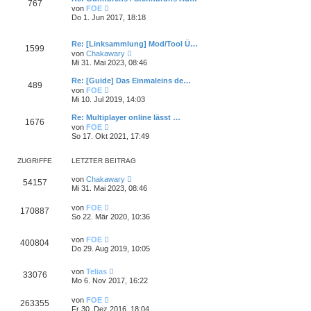
767
s
a
N
e
von
FOE
t
g
e
i
Do 1. Jun 2017, 18:18
e
u
t
r
e
r
B
s
a
Re: [Linksammlung] Mod/Tool Ü…
e
1599
t
g
N
i
von
Chakawary
e
e
t
Mi 31. Mai 2023, 08:46
r
u
r
B
e
a
Re: [Guide] Das Einmaleins de…
e
489
s
g
N
i
von
FOE
t
e
t
Mi 10. Jul 2019, 14:03
e
u
r
r
e
a
Re: Multiplayer online lässt …
B
1676
s
g
N
e
von
FOE
t
e
i
So 17. Okt 2021, 17:49
e
u
t
r
e
r
B
s
a
ZUGRIFFE
LETZTER BEITRAG
e
t
g
i
e
von
Chakawary
t
54157
r
Mi 31. Mai 2023, 08:46
r
B
a
e
g
von
FOE
i
170887
So 22. Mär 2020, 10:36
t
r
a
von
FOE
g
400804
Do 29. Aug 2019, 10:05
von
Telias
33076
Mo 6. Nov 2017, 16:22
von
FOE
263355
Fr 30. Dez 2016, 18:04