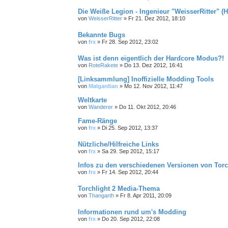
Die Weiße Legion - Ingenieur "WeisserRitter" (
von
WeisserRitter
»
Fr 21. Dez 2012, 18:10
Bekannte Bugs
von
frx
»
Fr 28. Sep 2012, 23:02
Was ist denn eigentlich der Hardcore Modus?!
von
RoteRakete
»
Do 13. Dez 2012, 16:41
[Linksammlung] Inoffizielle Modding Tools
von
Malgardian
»
Mo 12. Nov 2012, 11:47
Weltkarte
von
Wanderer
»
Do 11. Okt 2012, 20:46
Fame-Ränge
von
frx
»
Di 25. Sep 2012, 13:37
Nützliche/Hilfreiche Links
von
frx
»
Sa 29. Sep 2012, 15:17
Infos zu den verschiedenen Versionen von Torc
von
frx
»
Fr 14. Sep 2012, 20:44
Torchlight 2 Media-Thema
von
Thangarth
»
Fr 8. Apr 2011, 20:09
Informationen rund um's Modding
von
frx
»
Do 20. Sep 2012, 22:08