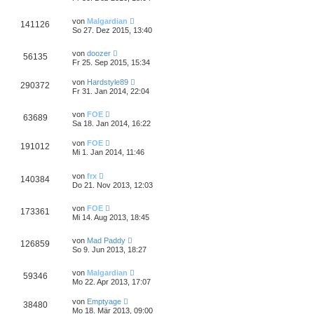
von
Malgardian
141126
So 27. Dez 2015, 13:40
von
doozer
56135
Fr 25. Sep 2015, 15:34
von
Hardstyle89
290372
Fr 31. Jan 2014, 22:04
von
FOE
63689
Sa 18. Jan 2014, 16:22
von
FOE
191012
Mi 1. Jan 2014, 11:46
von
frx
140384
Do 21. Nov 2013, 12:03
von
FOE
173361
Mi 14. Aug 2013, 18:45
von
Mad Paddy
126859
So 9. Jun 2013, 18:27
von
Malgardian
59346
Mo 22. Apr 2013, 17:07
von
Emptyage
38480
Mo 18. Mär 2013, 09:00