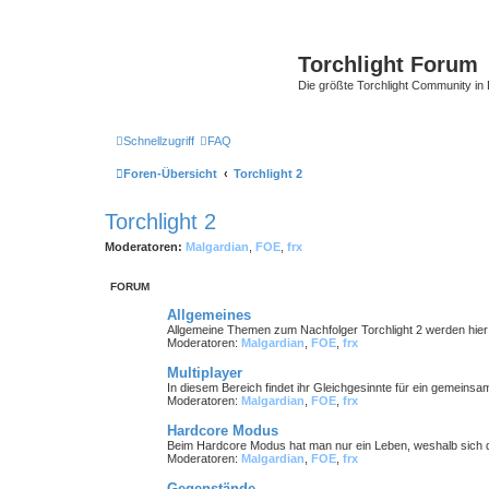
Torchlight Forum
Die größte Torchlight Community in
Schnellzugriff
FAQ
Foren-Übersicht
Torchlight 2
Torchlight 2
Moderatoren:
Malgardian
,
FOE
,
frx
FORUM
Allgemeines
Allgemeine Themen zum Nachfolger Torchlight 2 werden hie
Moderatoren:
Malgardian
,
FOE
,
frx
Multiplayer
In diesem Bereich findet ihr Gleichgesinnte für ein gemeinsa
Moderatoren:
Malgardian
,
FOE
,
frx
Hardcore Modus
Beim Hardcore Modus hat man nur ein Leben, weshalb sich d
Moderatoren:
Malgardian
,
FOE
,
frx
Gegenstände