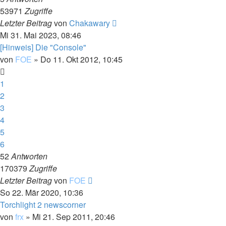
53971
Zugriffe
Letzter Beitrag
von
Chakawary
Mi 31. Mai 2023, 08:46
[Hinweis] Die "Console"
von
FOE
»
Do 11. Okt 2012, 10:45
1
2
3
4
5
6
52
Antworten
170379
Zugriffe
Letzter Beitrag
von
FOE
So 22. Mär 2020, 10:36
Torchlight 2 newscorner
von
frx
»
Mi 21. Sep 2011, 20:46