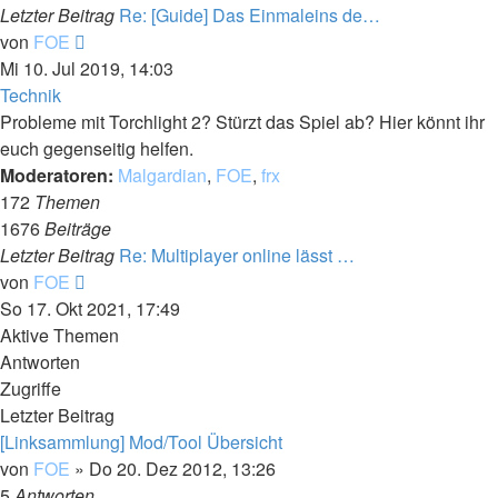
Letzter Beitrag
Re: [Guide] Das Einmaleins de…
Neuester
von
FOE
Beitrag
Mi 10. Jul 2019, 14:03
Technik
Probleme mit Torchlight 2? Stürzt das Spiel ab? Hier könnt ihr
euch gegenseitig helfen.
Moderatoren:
Malgardian
,
FOE
,
frx
172
Themen
1676
Beiträge
Letzter Beitrag
Re: Multiplayer online lässt …
Neuester
von
FOE
Beitrag
So 17. Okt 2021, 17:49
Aktive Themen
Antworten
Zugriffe
Letzter Beitrag
[Linksammlung] Mod/Tool Übersicht
von
FOE
»
Do 20. Dez 2012, 13:26
5
Antworten