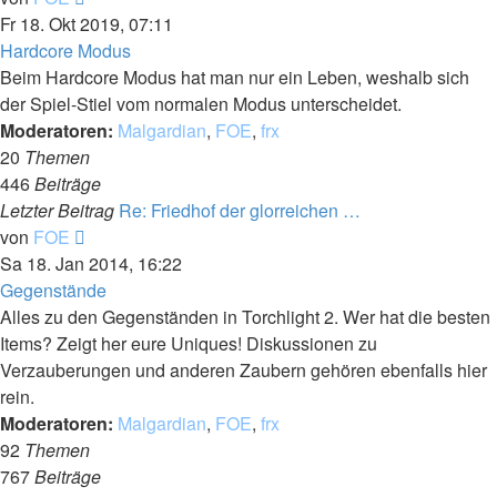
Beitrag
Fr 18. Okt 2019, 07:11
Hardcore Modus
Beim Hardcore Modus hat man nur ein Leben, weshalb sich
der Spiel-Stiel vom normalen Modus unterscheidet.
Moderatoren:
Malgardian
,
FOE
,
frx
20
Themen
446
Beiträge
Letzter Beitrag
Re: Friedhof der glorreichen …
Neuester
von
FOE
Beitrag
Sa 18. Jan 2014, 16:22
Gegenstände
Alles zu den Gegenständen in Torchlight 2. Wer hat die besten
Items? Zeigt her eure Uniques! Diskussionen zu
Verzauberungen und anderen Zaubern gehören ebenfalls hier
rein.
Moderatoren:
Malgardian
,
FOE
,
frx
92
Themen
767
Beiträge