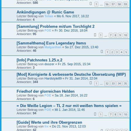
Antworten:
586
1
56
57
58
59
…
Ankündigungen @ Runic Game
Letzter Beitrag von
Telias
«
Mo 6. Nov 2017, 16:22
Antworten:
4
[Sammlung] Probleme mit/um Torchlight 2
Letzter Beitrag von
FOE
«
Fr 30. Dez 2016, 18:04
Antworten:
95
1
7
8
9
10
…
[Sammelthema] Eure Legendary Items
Letzter Beitrag von
Malgardian
«
So 27. Dez 2015, 13:40
Antworten:
46
1
2
3
4
5
[Info] Patchnotes 1.25.x.2
Letzter Beitrag von
doozer
«
Fr 25. Sep 2015, 15:34
Antworten:
3
[Mod] Korrigierte & verbesserte Deutsche Übersetzung (WIP)
Letzter Beitrag von
Hardstyle89
«
Fr 31. Jan 2014, 22:04
Antworten:
344
1
32
33
34
35
…
Friedhof der glorreichen Helden
Letzter Beitrag von
FOE
«
Sa 18. Jan 2014, 16:22
Antworten:
6
= Die Weiße Legion – TL 2 nur mit weißen Items spielen =
Letzter Beitrag von
FOE
«
Mi 1. Jan 2014, 11:46
Antworten:
94
1
7
8
9
10
…
[Guide] Werte und ihre Obergrenzen
Letzter Beitrag von
frx
«
Do 21. Nov 2013, 12:03
Antworten:
42