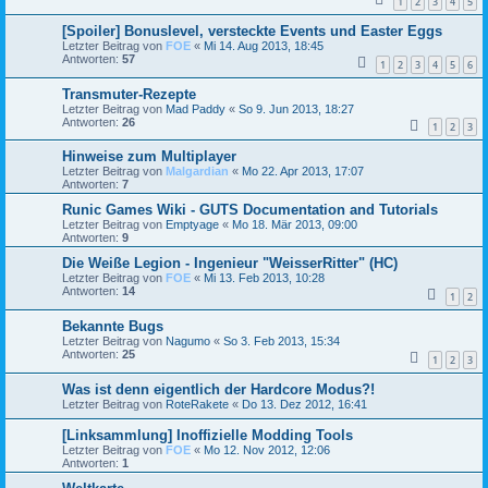
1
2
3
4
5
[Spoiler] Bonuslevel, versteckte Events und Easter Eggs
Letzter Beitrag von
FOE
«
Mi 14. Aug 2013, 18:45
Antworten:
57
1
2
3
4
5
6
Transmuter-Rezepte
Letzter Beitrag von
Mad Paddy
«
So 9. Jun 2013, 18:27
Antworten:
26
1
2
3
Hinweise zum Multiplayer
Letzter Beitrag von
Malgardian
«
Mo 22. Apr 2013, 17:07
Antworten:
7
Runic Games Wiki - GUTS Documentation and Tutorials
Letzter Beitrag von
Emptyage
«
Mo 18. Mär 2013, 09:00
Antworten:
9
Die Weiße Legion - Ingenieur "WeisserRitter" (HC)
Letzter Beitrag von
FOE
«
Mi 13. Feb 2013, 10:28
Antworten:
14
1
2
Bekannte Bugs
Letzter Beitrag von
Nagumo
«
So 3. Feb 2013, 15:34
Antworten:
25
1
2
3
Was ist denn eigentlich der Hardcore Modus?!
Letzter Beitrag von
RoteRakete
«
Do 13. Dez 2012, 16:41
[Linksammlung] Inoffizielle Modding Tools
Letzter Beitrag von
FOE
«
Mo 12. Nov 2012, 12:06
Antworten:
1