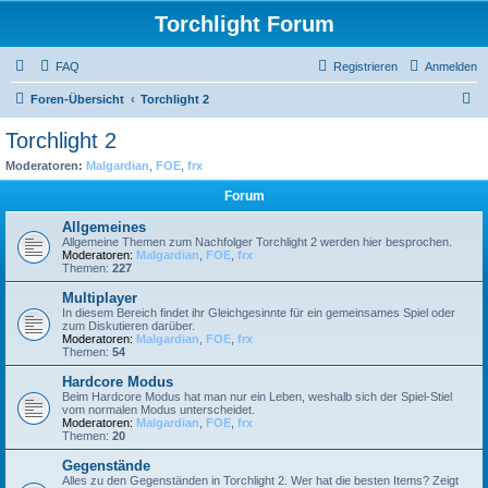
Torchlight Forum
FAQ
Registrieren
Anmelden
S
Foren-Übersicht
Torchlight 2
u
Torchlight 2
c
Moderatoren:
Malgardian
,
FOE
,
frx
h
Forum
e
Allgemeines
Allgemeine Themen zum Nachfolger Torchlight 2 werden hier besprochen.
Moderatoren:
Malgardian
,
FOE
,
frx
Themen:
227
Multiplayer
In diesem Bereich findet ihr Gleichgesinnte für ein gemeinsames Spiel oder
zum Diskutieren darüber.
Moderatoren:
Malgardian
,
FOE
,
frx
Themen:
54
Hardcore Modus
Beim Hardcore Modus hat man nur ein Leben, weshalb sich der Spiel-Stiel
vom normalen Modus unterscheidet.
Moderatoren:
Malgardian
,
FOE
,
frx
Themen:
20
Gegenstände
Alles zu den Gegenständen in Torchlight 2. Wer hat die besten Items? Zeigt