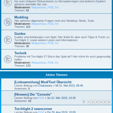
her eure Uniques! Diskussionen zu Verzauberungen und anderen Zaubern
gehören ebenfalls hier rein.
Moderatoren:
Malgardian
,
FOE
,
frx
Themen:
92
Modding
Hier gehören allgemeine Fragen rund ums Modding / Mods, Tools.
Moderatoren:
Malgardian
,
FOE
,
frx
Themen:
113
Guides
Guides sind Anleitungen zum Spiel. Hier findet ihr aber auch Tipps & Tricks zu
Torchlight 2, sowie weitere Listen und Informationen.
Moderatoren:
Malgardian
,
FOE
,
frx
Themen:
36
Technik
Probleme mit Torchlight 2? Stürzt das Spiel ab? Hier könnt ihr euch gegenseitig
helfen.
Moderatoren:
Malgardian
,
FOE
,
frx
Themen:
172
Aktive Themen
[Linksammlung] Mod/Tool Übersicht
Letzter Beitrag von
Chakawary
«
Mi 31. Mai 2023, 08:46
Antworten:
5
[Hinweis] Die "Console"
Letzter Beitrag von
FOE
«
So 22. Mär 2020, 10:36
Antworten:
52
1
2
3
4
5
6
Torchlight 2 newscorner
Letzter Beitrag von
FOE
«
Do 29. Aug 2019, 10:05