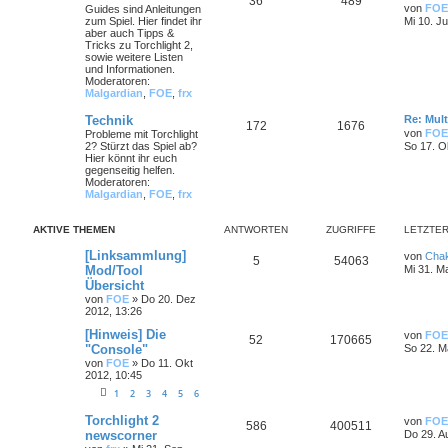
36
489
von
FOE
Guides sind Anleitungen
zum Spiel. Hier findet ihr
Mi 10. Ju
aber auch Tipps &
Tricks zu Torchlight 2,
sowie weitere Listen
und Informationen.
Moderatoren:
Malgardian
,
FOE
,
frx
Technik
Re: Mult
172
1676
von
FOE
Probleme mit Torchlight
2? Stürzt das Spiel ab?
So 17. O
Hier könnt ihr euch
gegenseitig helfen.
Moderatoren:
Malgardian
,
FOE
,
frx
AKTIVE THEMEN
ANTWORTEN
ZUGRIFFE
LETZTER
[Linksammlung]
von
Cha
5
54063
Mod/Tool
Mi 31. M
Übersicht
von
FOE
»
Do 20. Dez
2012, 13:26
[Hinweis] Die
von
FOE
52
170665
"Console"
So 22. M
von
FOE
»
Do 11. Okt
2012, 10:45
1
2
3
4
5
6
Torchlight 2
von
FOE
586
400511
newscorner
Do 29. A