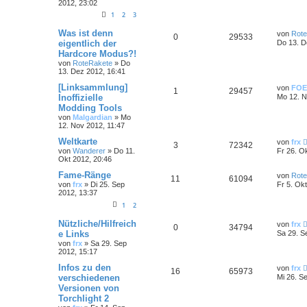
2012, 23:02
1
2
3
Was ist denn
von
Rot
0
29533
eigentlich der
Do 13. D
Hardcore Modus?!
von
RoteRakete
»
Do
13. Dez 2012, 16:41
[Linksammlung]
von
FOE
1
29457
Inoffizielle
Mo 12. N
Modding Tools
von
Malgardian
»
Mo
12. Nov 2012, 11:47
Weltkarte
von
frx
3
72342
von
Wanderer
»
Do 11.
Fr 26. O
Okt 2012, 20:46
Fame-Ränge
von
Rot
11
61094
von
frx
»
Di 25. Sep
Fr 5. Ok
2012, 13:37
1
2
Nützliche/Hilfreich
von
frx
0
34794
e Links
Sa 29. S
von
frx
»
Sa 29. Sep
2012, 15:17
Infos zu den
von
frx
16
65973
verschiedenen
Mi 26. S
Versionen von
Torchlight 2