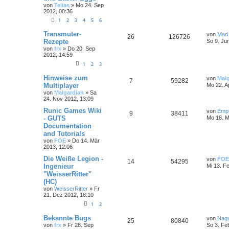
von
Telias
»
Mo 24. Sep
2012, 08:36
1
2
3
4
5
6
Transmuter-
von
Mad
26
126726
Rezepte
So 9. Ju
von
frx
»
Do 20. Sep
2012, 14:59
1
2
3
Hinweise zum
von
Mal
7
59282
Multiplayer
Mo 22. A
von
Malgardian
»
Sa
24. Nov 2012, 13:09
Runic Games Wiki
von
Emp
9
38411
- GUTS
Mo 18. M
Documentation
and Tutorials
von
FOE
»
Do 14. Mär
2013, 12:06
Die Weiße Legion -
von
FOE
14
54295
Ingenieur
Mi 13. F
"WeisserRitter"
(HC)
von
WeisserRitter
»
Fr
21. Dez 2012, 18:10
1
2
Bekannte Bugs
von
Nag
25
80840
von
frx
»
Fr 28. Sep
So 3. Fe