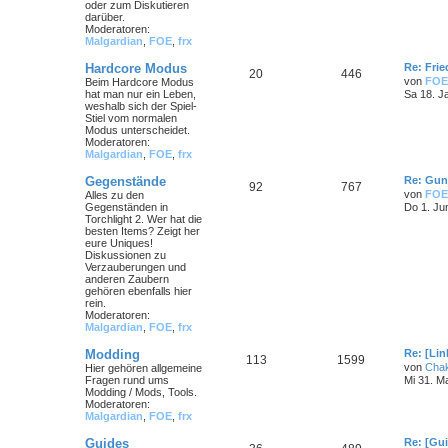
oder zum Diskutieren
darüber.
Moderatoren:
Malgardian
,
FOE
,
frx
Hardcore Modus
Re: Frie
20
446
von
FOE
Beim Hardcore Modus
hat man nur ein Leben,
Sa 18. J
weshalb sich der Spiel-
Stiel vom normalen
Modus unterscheidet.
Moderatoren:
Malgardian
,
FOE
,
frx
Gegenstände
Re: Gun
92
767
von
FOE
Alles zu den
Gegenständen in
Do 1. Ju
Torchlight 2. Wer hat die
besten Items? Zeigt her
eure Uniques!
Diskussionen zu
Verzauberungen und
anderen Zaubern
gehören ebenfalls hier
rein.
Moderatoren:
Malgardian
,
FOE
,
frx
Modding
Re: [Li
113
1599
von
Cha
Hier gehören allgemeine
Fragen rund ums
Mi 31. M
Modding / Mods, Tools.
Moderatoren:
Malgardian
,
FOE
,
frx
Guides
Re: [Gu