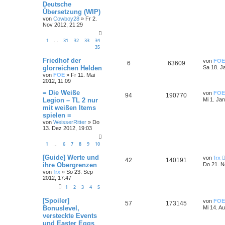
Deutsche
Übersetzung (WIP)
von
Cowboy28
»
Fr 2.
Nov 2012, 21:29
1
31
32
33
34
…
35
Friedhof der
von
FOE
6
63609
glorreichen Helden
Sa 18. J
von
FOE
»
Fr 11. Mai
2012, 11:09
= Die Weiße
von
FOE
94
190770
Legion – TL 2 nur
Mi 1. Ja
mit weißen Items
spielen =
von
WeisserRitter
»
Do
13. Dez 2012, 19:03
1
6
7
8
9
10
…
[Guide] Werte und
von
frx
42
140191
ihre Obergrenzen
Do 21. N
von
frx
»
So 23. Sep
2012, 17:47
1
2
3
4
5
[Spoiler]
von
FOE
57
173145
Bonuslevel,
Mi 14. A
versteckte Events
und Easter Eggs