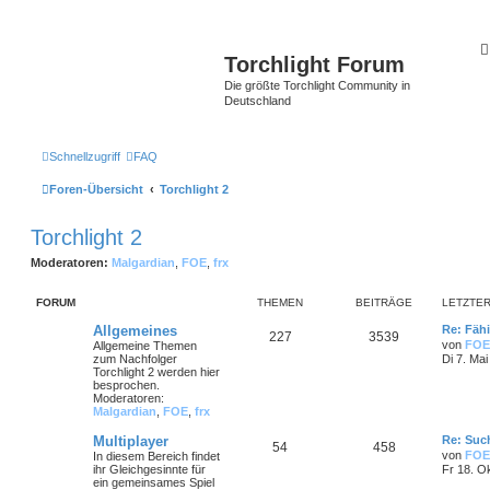
Torchlight Forum
Die größte Torchlight Community in
Deutschland
Schnellzugriff
FAQ
Foren-Übersicht
Torchlight 2
Torchlight 2
Moderatoren:
Malgardian
,
FOE
,
frx
FORUM
THEMEN
BEITRÄGE
LETZTER
Allgemeines
Re: Fähi
227
3539
von
FOE
Allgemeine Themen
zum Nachfolger
Di 7. Mai
Torchlight 2 werden hier
besprochen.
Moderatoren:
Malgardian
,
FOE
,
frx
Multiplayer
Re: Such
54
458
von
FOE
In diesem Bereich findet
ihr Gleichgesinnte für
Fr 18. O
ein gemeinsames Spiel