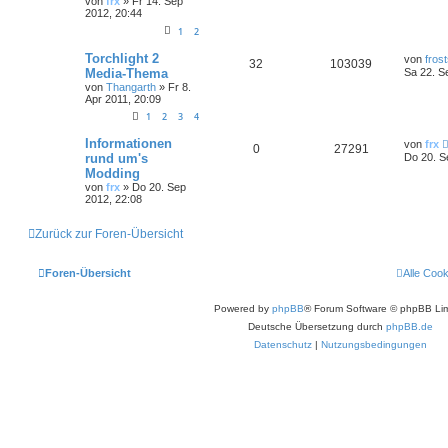
von
frx
»
Fr 14. Sep
2012, 20:44
1
2
Torchlight 2
von
fros
32
103039
Media-Thema
Sa 22. S
von
Thangarth
»
Fr 8.
Apr 2011, 20:09
1
2
3
4
Informationen
von
frx
0
27291
rund um's
Do 20. S
Modding
von
frx
»
Do 20. Sep
2012, 22:08
Zurück zur Foren-Übersicht
Foren-Übersicht
Alle Coo
Powered by
phpBB
® Forum Software © phpBB Lim
Deutsche Übersetzung durch
phpBB.de
Datenschutz
|
Nutzungsbedingungen