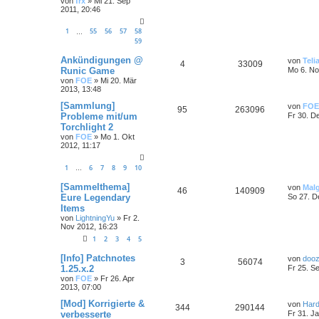
von
frx
»
Mi 21. Sep
2011, 20:46
1
55
56
57
58
…
59
Ankündigungen @
von
Teli
4
33009
Runic Game
Mo 6. No
von
FOE
»
Mi 20. Mär
2013, 13:48
[Sammlung]
von
FOE
95
263096
Probleme mit/um
Fr 30. D
Torchlight 2
von
FOE
»
Mo 1. Okt
2012, 11:17
1
6
7
8
9
10
…
[Sammelthema]
von
Mal
46
140909
Eure Legendary
So 27. D
Items
von
LightningYu
»
Fr 2.
Nov 2012, 16:23
1
2
3
4
5
[Info] Patchnotes
von
dooz
3
56074
1.25.x.2
Fr 25. S
von
FOE
»
Fr 26. Apr
2013, 07:00
[Mod] Korrigierte &
von
Hard
344
290144
verbesserte
Fr 31. J