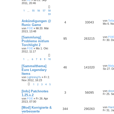
2011, 20:46
1
55
56
57
58
…
59
Ankündigungen @
von
Teli
4
33043
Mo 6. No
Runic Game
von
FOE
»
Mi 20. Mär
2013, 13:48
[Sammlung]
von
FOE
95
263215
Fr 30. D
Probleme mit/um
Torchlight 2
von
FOE
»
Mo 1. Okt
2012, 11:17
1
6
7
8
9
10
…
[Sammelthema]
von
Mal
46
141020
So 27. D
Eure Legendary
Items
von
LightningYu
»
Fr 2.
Nov 2012, 16:23
1
2
3
4
5
[Info] Patchnotes
von
dooz
3
56095
Fr 25. S
1.25.x.2
von
FOE
»
Fr 26. Apr
2013, 07:00
[Mod] Korrigierte &
von
Hard
344
290263
Fr 31. J
verbesserte