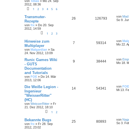
von
Telias
»
Mo 24. Sep
2012, 08:36
1
2
3
4
5
6
Transmuter-
von
Mad
26
126793
So 9. Ju
Rezepte
von
frx
»
Do 20. Sep
2012, 14:59
1
2
3
Hinweise zum
von
Mal
7
59314
Mo 22. A
Multiplayer
von
Malgardian
»
Sa
24. Nov 2012, 13:09
Runic Games Wiki
von
Emp
9
38444
Mo 18. M
- GUTS
Documentation
and Tutorials
von
FOE
»
Do 14. Mär
2013, 12:06
Die Weiße Legion -
von
FOE
14
54341
Mi 13. F
Ingenieur
"WeisserRitter"
(HC)
von
WeisserRitter
»
Fr
21. Dez 2012, 18:10
1
2
Bekannte Bugs
von
Nag
25
80893
So 3. Fe
von
frx
»
Fr 28. Sep
2012, 23:02