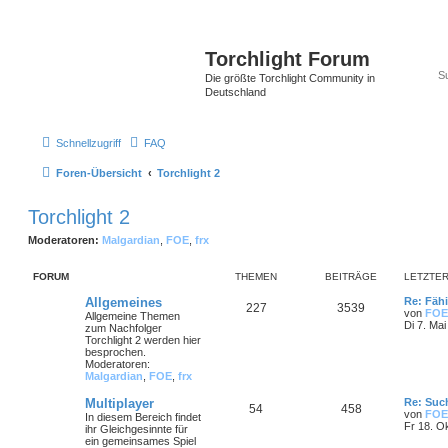
Torchlight Forum
Die größte Torchlight Community in
Deutschland
Schnellzugriff
FAQ
Foren-Übersicht
Torchlight 2
Torchlight 2
Moderatoren:
Malgardian
,
FOE
,
frx
FORUM
THEMEN
BEITRÄGE
LETZTER
Allgemeines
Re: Fähi
227
3539
von
FOE
Allgemeine Themen
Di 7. Mai
zum Nachfolger
Torchlight 2 werden hier
besprochen.
Moderatoren:
Malgardian
,
FOE
,
frx
Multiplayer
Re: Such
54
458
von
FOE
In diesem Bereich findet
Fr 18. O
ihr Gleichgesinnte für
ein gemeinsames Spiel