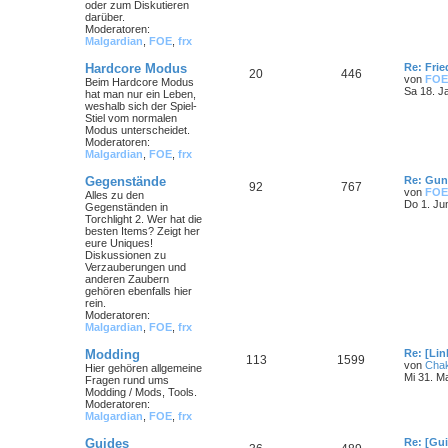
oder zum Diskutieren
darüber.
Moderatoren:
Malgardian
,
FOE
,
frx
Hardcore Modus
Re: Frie
20
446
von
FOE
Beim Hardcore Modus
Sa 18. J
hat man nur ein Leben,
weshalb sich der Spiel-
Stiel vom normalen
Modus unterscheidet.
Moderatoren:
Malgardian
,
FOE
,
frx
Gegenstände
Re: Gun
92
767
von
FOE
Alles zu den
Do 1. Ju
Gegenständen in
Torchlight 2. Wer hat die
besten Items? Zeigt her
eure Uniques!
Diskussionen zu
Verzauberungen und
anderen Zaubern
gehören ebenfalls hier
rein.
Moderatoren:
Malgardian
,
FOE
,
frx
Modding
Re: [Li
113
1599
von
Cha
Hier gehören allgemeine
Mi 31. M
Fragen rund ums
Modding / Mods, Tools.
Moderatoren:
Malgardian
,
FOE
,
frx
Guides
Re: [Gu