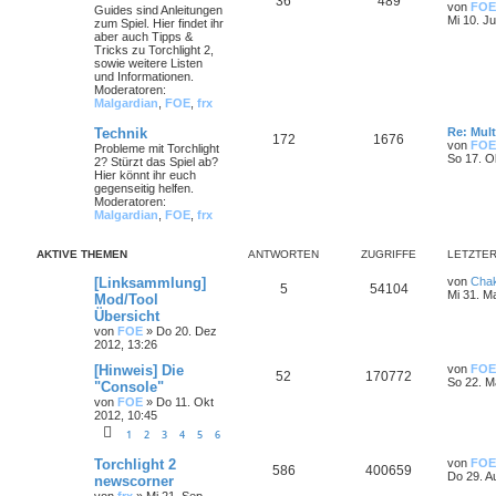
36
489
von
FOE
Guides sind Anleitungen
Mi 10. Ju
zum Spiel. Hier findet ihr
aber auch Tipps &
Tricks zu Torchlight 2,
sowie weitere Listen
und Informationen.
Moderatoren:
Malgardian
,
FOE
,
frx
Technik
Re: Mult
172
1676
von
FOE
Probleme mit Torchlight
So 17. O
2? Stürzt das Spiel ab?
Hier könnt ihr euch
gegenseitig helfen.
Moderatoren:
Malgardian
,
FOE
,
frx
AKTIVE THEMEN
ANTWORTEN
ZUGRIFFE
LETZTER
[Linksammlung]
von
Cha
5
54104
Mi 31. M
Mod/Tool
Übersicht
von
FOE
»
Do 20. Dez
2012, 13:26
[Hinweis] Die
von
FOE
52
170772
So 22. M
"Console"
von
FOE
»
Do 11. Okt
2012, 10:45
1
2
3
4
5
6
Torchlight 2
von
FOE
586
400659
Do 29. A
newscorner
von
frx
»
Mi 21. Sep