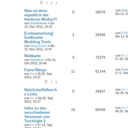
1
2
3
Was ist denn
von
Rot
0
29576
Do 13. D
eigentlich der
Hardcore Modus?!
von
RoteRakete
»
Do
13. Dez 2012, 16:41
[Linksammlung]
von
FOE
1
29496
Mo 12. N
Inoffizielle
Modding Tools
von
Malgardian
»
Mo
12. Nov 2012, 11:47
Weltkarte
von
frx
3
72375
Fr 26. O
von
Wanderer
»
Do 11.
Okt 2012, 20:46
Fame-Ränge
von
Rot
11
61144
Fr 5. Ok
von
frx
»
Di 25. Sep
2012, 13:37
1
2
Nützliche/Hilfreich
von
frx
0
34837
Sa 29. S
e Links
von
frx
»
Sa 29. Sep
2012, 15:17
Infos zu den
von
frx
16
66036
Mi 26. S
verschiedenen
Versionen von
Torchlight 2
von
frx
»
Fr 14. Sep