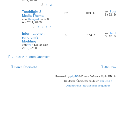
2012, 20:44
1
2
Torchlight 2
von
fros
32
103116
Sa 22. S
Media-Thema
von
Thangarth
»
Fr 8.
Apr 2011, 20:09
1
2
3
4
Informationen
von
frx
0
27316
Do 20. S
rund um's
Modding
von
frx
»
Do 20. Sep
2012, 22:08
Zurück zur Foren-Übersicht
Foren-Übersicht
Alle Coo
Powered by
phpBB
® Forum Software © phpBB Lim
Deutsche Übersetzung durch
phpBB.de
Datenschutz
|
Nutzungsbedingungen