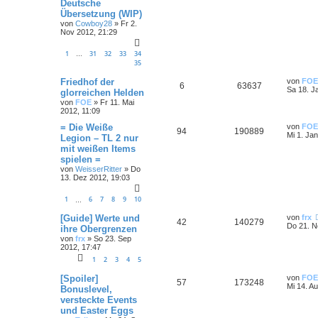
Deutsche
Übersetzung (WIP)
von
Cowboy28
»
Fr 2.
Nov 2012, 21:29
1
31
32
33
34
…
35
Friedhof der
von
FOE
6
63637
Sa 18. J
glorreichen Helden
von
FOE
»
Fr 11. Mai
2012, 11:09
= Die Weiße
von
FOE
94
190889
Mi 1. Ja
Legion – TL 2 nur
mit weißen Items
spielen =
von
WeisserRitter
»
Do
13. Dez 2012, 19:03
1
6
7
8
9
10
…
[Guide] Werte und
von
frx
42
140279
Do 21. N
ihre Obergrenzen
von
frx
»
So 23. Sep
2012, 17:47
1
2
3
4
5
[Spoiler]
von
FOE
57
173248
Mi 14. A
Bonuslevel,
versteckte Events
und Easter Eggs