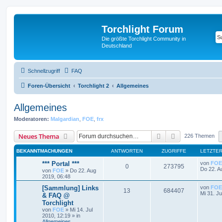
Torchlight Forum
Die größte Torchlight Community in
Deutschland
Schnellzugriff
FAQ
Foren-Übersicht
Torchlight 2
Allgemeines
Allgemeines
Moderatoren:
Malgardian
,
FOE
,
frx
Suche
Erweiterte Suc
Neues Thema
226 Themen
BEKANNTMACHUNGEN
ANTWORTEN
ZUGRIFFE
LETZTER
*** Portal ***
von
FOE
0
273795
Do 22. A
von
FOE
»
Do 22. Aug
2019, 06:48
[Sammlung] Links
von
FOE
13
684407
Mi 31. Ju
& FAQ @
Torchlight
von
FOE
»
Mi 14. Jul
2010, 12:19
» in
Allgemeines