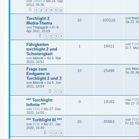
von
Telias
»
Mo 24. Sep
2012, 08:36
1
2
3
4
5
6
Torchlight 2
von
fros
32
103116
Sa 22. S
Media-Thema
von
Thangarth
»
Fr 8.
Apr 2011, 20:09
1
2
3
4
Fähigkeiten
von
FOE
1
19411
Di 7. Mai
torchlight 2 und
Schwierigkeit
von
Morcie
»
So 5. Mai
2024, 16:51
Frage zum
von
Morc
10
25498
So 28. A
Endgame in
Torchlight 2 und 3
von
Morcie
»
Sa 5. Jun
2021, 16:54
1
2
*** Torchlight:
von
FOE
0
19162
Mo 27. D
Infinite ***
von
FOE
»
Mo 27. Dez
2021, 14:55
*** Torthlight III ***
von
FOE
20
45663
Fr 22. O
von
FOE
»
Mo 27. Jan
2020, 19:49
1
2
3