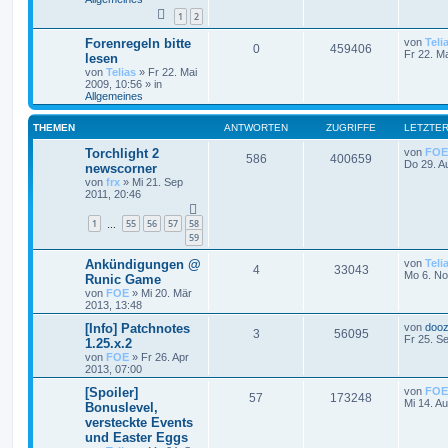
1
2
Forenregeln bitte
von
Teli
0
459406
Fr 22. M
lesen
von
Telias
»
Fr 22. Mai
2009, 10:56
» in
Allgemeines
THEMEN
ANTWORTEN
ZUGRIFFE
LETZTER
Torchlight 2
von
FOE
586
400659
Do 29. A
newscorner
von
frx
»
Mi 21. Sep
2011, 20:46
1
55
56
57
58
…
59
Ankündigungen @
von
Teli
4
33043
Mo 6. No
Runic Game
von
FOE
»
Mi 20. Mär
2013, 13:48
[Info] Patchnotes
von
dooz
3
56095
Fr 25. S
1.25.x.2
von
FOE
»
Fr 26. Apr
2013, 07:00
[Spoiler]
von
FOE
57
173248
Mi 14. A
Bonuslevel,
versteckte Events
und Easter Eggs