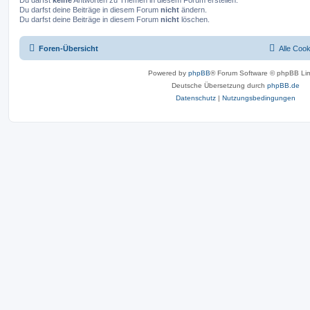
Du darfst
keine
Antworten zu Themen in diesem Forum erstellen.
Du darfst deine Beiträge in diesem Forum
nicht
ändern.
Du darfst deine Beiträge in diesem Forum
nicht
löschen.
Foren-Übersicht
Alle Coo
Powered by
phpBB
® Forum Software © phpBB Lim
Deutsche Übersetzung durch
phpBB.de
Datenschutz
|
Nutzungsbedingungen