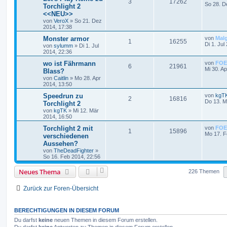
3
17262
So 28. D
Torchlight 2
<<NEU>>
von
VeroX
»
So 21. Dez
2014, 17:38
Monster armor
von
Mal
1
16255
Di 1. Jul
von
sylumm
»
Di 1. Jul
2014, 22:36
wo ist Fährmann
von
FOE
6
21961
Mi 30. A
Blass?
von
Caitlin
»
Mo 28. Apr
2014, 13:50
Speedrun zu
von
kgT
2
16816
Do 13. M
Torchlight 2
von
kgTK
»
Mi 12. Mär
2014, 16:50
Torchlight 2 mit
von
FOE
1
15896
Mo 17. F
verschiedenen
Aussehen?
von
TheDeadFighter
»
So 16. Feb 2014, 22:56
Neues Thema
226 Themen
Zurück zur Foren-Übersicht
BERECHTIGUNGEN IN DIESEM FORUM
Du darfst
keine
neuen Themen in diesem Forum erstellen.