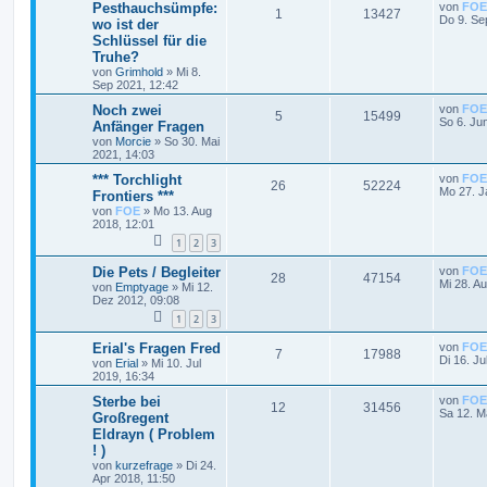
Pesthauchsümpfe:
von
FOE
1
13427
Do 9. Se
wo ist der
Schlüssel für die
Truhe?
von
Grimhold
»
Mi 8.
Sep 2021, 12:42
Noch zwei
von
FOE
5
15499
So 6. Ju
Anfänger Fragen
von
Morcie
»
So 30. Mai
2021, 14:03
*** Torchlight
von
FOE
26
52224
Mo 27. J
Frontiers ***
von
FOE
»
Mo 13. Aug
2018, 12:01
1
2
3
Die Pets / Begleiter
von
FOE
28
47154
Mi 28. A
von
Emptyage
»
Mi 12.
Dez 2012, 09:08
1
2
3
Erial's Fragen Fred
von
FOE
7
17988
Di 16. Ju
von
Erial
»
Mi 10. Jul
2019, 16:34
Sterbe bei
von
FOE
12
31456
Sa 12. M
Großregent
Eldrayn ( Problem
! )
von
kurzefrage
»
Di 24.
Apr 2018, 11:50