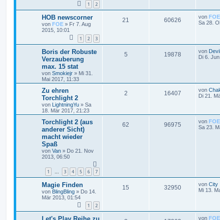
1
2
HOB newscorner
von
FOE
21
60626
Sa 28. O
von
FOE
»
Fr 7. Aug
2015, 10:01
1
2
3
Boris der Robuste
von
Devil
5
19878
Di 6. Ju
Verzauberung
max. 15 stat
von
Smokiejr
»
Mi 31.
Mai 2017, 11:33
Zu ehren
von
Cha
2
16407
Di 21. M
Torchlight 2
von
LightningYu
»
Sa
18. Mär 2017, 21:23
Torchlight 2 (aus
von
FOE
62
96975
Sa 23. M
anderer Sicht)
macht wieder
Spaß
von
Van
»
Do 21. Nov
2013, 06:50
1
3
4
5
6
7
…
Magie Finden
von
City
15
32950
Mi 13. M
von
BlingBling
»
Do 14.
Mär 2013, 01:54
1
2
Let's Play Reihe zu
von
FOE