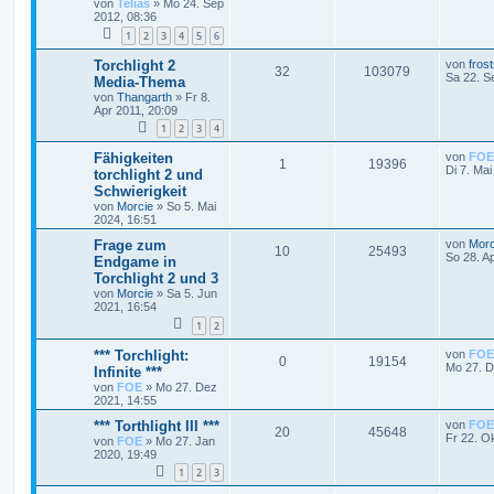
von
Telias
»
Mo 24. Sep
2012, 08:36
1
2
3
4
5
6
Torchlight 2
von
fros
32
103079
Sa 22. S
Media-Thema
von
Thangarth
»
Fr 8.
Apr 2011, 20:09
1
2
3
4
Fähigkeiten
von
FOE
1
19396
Di 7. Mai
torchlight 2 und
Schwierigkeit
von
Morcie
»
So 5. Mai
2024, 16:51
Frage zum
von
Morc
10
25493
So 28. A
Endgame in
Torchlight 2 und 3
von
Morcie
»
Sa 5. Jun
2021, 16:54
1
2
*** Torchlight:
von
FOE
0
19154
Mo 27. D
Infinite ***
von
FOE
»
Mo 27. Dez
2021, 14:55
*** Torthlight III ***
von
FOE
20
45648
Fr 22. O
von
FOE
»
Mo 27. Jan
2020, 19:49
1
2
3