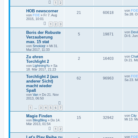
1
2
HOB newscorner
von
FOE
21
60618
Sa 28. O
von
FOE
»
Fr 7. Aug
2015, 10:01
1
2
3
Boris der Robuste
von
Devil
5
19871
Di 6. Ju
Verzauberung
max. 15 stat
von
Smokiejr
»
Mi 31.
Mai 2017, 11:33
Zu ehren
von
Cha
2
16403
Di 21. M
Torchlight 2
von
LightningYu
»
Sa
18. Mär 2017, 21:23
Torchlight 2 (aus
von
FOE
62
96963
Sa 23. M
anderer Sicht)
macht wieder
Spaß
von
Van
»
Do 21. Nov
2013, 06:50
1
3
4
5
6
7
…
Magie Finden
von
City
15
32942
Mi 13. M
von
BlingBling
»
Do 14.
Mär 2013, 01:54
1
2
Let's Play Reihe zu
von
FOE