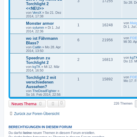
3
17255
So 28. D
Torchlight 2
<<NEU>>
von
VeroX
»
So 21. Dez
2014, 17:38
Monster armor
von
Mal
1
16248
Di 1. Jul
von
sylumm
»
Di 1. Jul
2014, 22:36
wo ist Fährmann
von
FOE
6
21956
Mi 30. A
Blass?
von
Caitlin
»
Mo 28. Apr
2014, 13:50
Speedrun zu
von
kgT
2
16813
Do 13. M
Torchlight 2
von
kgTK
»
Mi 12. Mär
2014, 16:50
Torchlight 2 mit
von
FOE
1
15892
Mo 17. F
verschiedenen
Aussehen?
von
TheDeadFighter
»
So 16. Feb 2014, 22:56
Neues Thema
226 Themen
Zurück zur Foren-Übersicht
BERECHTIGUNGEN IN DIESEM FORUM
Du darfst
keine
neuen Themen in diesem Forum erstellen.