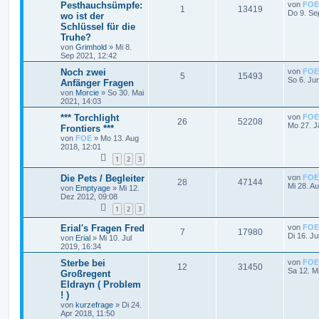
Pesthauchsümpfe:
von
FOE
1
13419
Do 9. Se
wo ist der
Schlüssel für die
Truhe?
von
Grimhold
»
Mi 8.
Sep 2021, 12:42
Noch zwei
von
FOE
5
15493
So 6. Ju
Anfänger Fragen
von
Morcie
»
So 30. Mai
2021, 14:03
*** Torchlight
von
FOE
26
52208
Mo 27. J
Frontiers ***
von
FOE
»
Mo 13. Aug
2018, 12:01
1
2
3
Die Pets / Begleiter
von
FOE
28
47144
Mi 28. A
von
Emptyage
»
Mi 12.
Dez 2012, 09:08
1
2
3
Erial's Fragen Fred
von
FOE
7
17980
Di 16. Ju
von
Erial
»
Mi 10. Jul
2019, 16:34
Sterbe bei
von
FOE
12
31450
Sa 12. M
Großregent
Eldrayn ( Problem
! )
von
kurzefrage
»
Di 24.
Apr 2018, 11:50