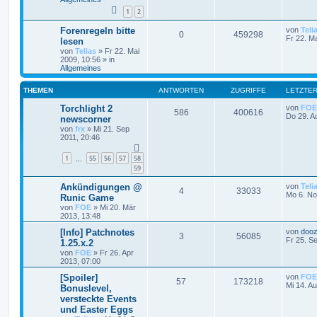
1
2
Forenregeln bitte
von
Teli
0
459298
Fr 22. M
lesen
von
Telias
»
Fr 22. Mai
2009, 10:56
» in
Allgemeines
THEMEN
ANTWORTEN
ZUGRIFFE
LETZTER
Torchlight 2
von
FOE
586
400616
Do 29. A
newscorner
von
frx
»
Mi 21. Sep
2011, 20:46
1
55
56
57
58
…
59
Ankündigungen @
von
Teli
4
33033
Mo 6. No
Runic Game
von
FOE
»
Mi 20. Mär
2013, 13:48
[Info] Patchnotes
von
dooz
3
56085
Fr 25. S
1.25.x.2
von
FOE
»
Fr 26. Apr
2013, 07:00
[Spoiler]
von
FOE
57
173218
Mi 14. A
Bonuslevel,
versteckte Events
und Easter Eggs