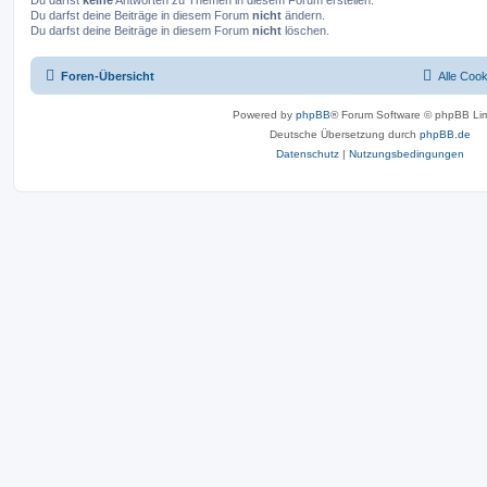
Du darfst
keine
Antworten zu Themen in diesem Forum erstellen.
Du darfst deine Beiträge in diesem Forum
nicht
ändern.
Du darfst deine Beiträge in diesem Forum
nicht
löschen.
Foren-Übersicht
Alle Coo
Powered by
phpBB
® Forum Software © phpBB Lim
Deutsche Übersetzung durch
phpBB.de
Datenschutz
|
Nutzungsbedingungen