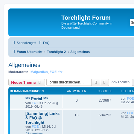
Torchlight Forum
Die größte Torchlight Community in
Deutschland
Schnellzugriff
FAQ
Foren-Übersicht
Torchlight 2
Allgemeines
Allgemeines
Moderatoren:
Malgardian
,
FOE
,
frx
Suche
Erweiterte Suc
Neues Thema
226 Themen
BEKANNTMACHUNGEN
ANTWORTEN
ZUGRIFFE
LETZTER
*** Portal ***
von
FOE
0
273697
Do 22. A
von
FOE
»
Do 22. Aug
2019, 06:48
[Sammlung] Links
von
FOE
13
684253
Mi 31. Ju
& FAQ @
Torchlight
von
FOE
»
Mi 14. Jul
2010, 12:19
» in
Allgemeines