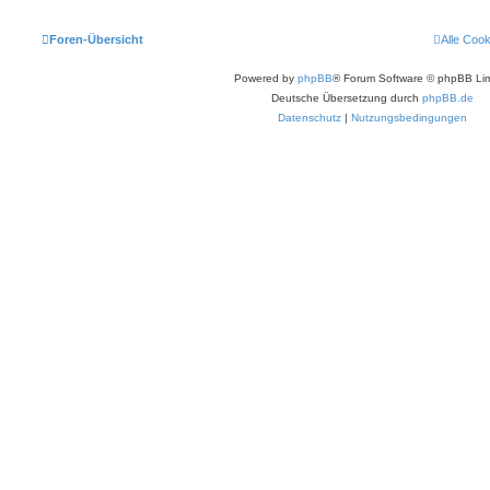
Foren-Übersicht
Alle Coo
Powered by
phpBB
® Forum Software © phpBB Lim
Deutsche Übersetzung durch
phpBB.de
Datenschutz
|
Nutzungsbedingungen