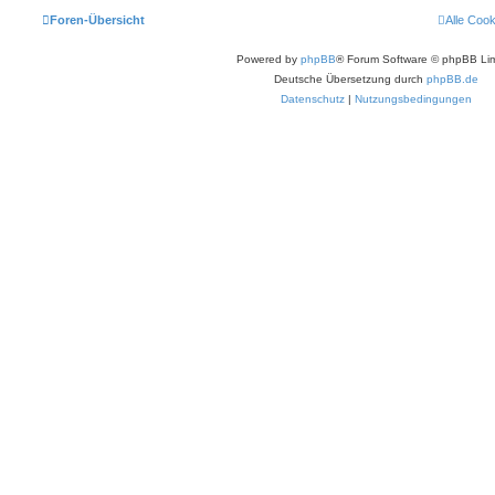
Foren-Übersicht
Alle Coo
Powered by
phpBB
® Forum Software © phpBB Lim
Deutsche Übersetzung durch
phpBB.de
Datenschutz
|
Nutzungsbedingungen