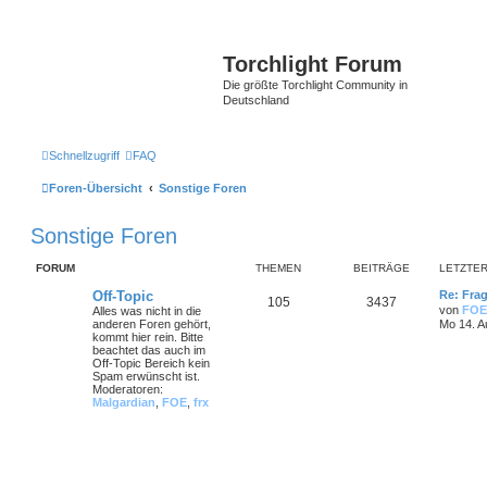
Torchlight Forum
Die größte Torchlight Community in
Deutschland
Schnellzugriff
FAQ
Foren-Übersicht
Sonstige Foren
Sonstige Foren
FORUM
THEMEN
BEITRÄGE
LETZTER
Off-Topic
Re: Frag
105
3437
von
FOE
Alles was nicht in die
anderen Foren gehört,
Mo 14. A
kommt hier rein. Bitte
beachtet das auch im
Off-Topic Bereich kein
Spam erwünscht ist.
Moderatoren:
Malgardian
,
FOE
,
frx