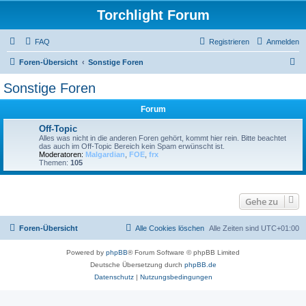
Torchlight Forum
FAQ
Registrieren
Anmelden
S
Foren-Übersicht
Sonstige Foren
u
Sonstige Foren
c
Forum
h
e
Off-Topic
Alles was nicht in die anderen Foren gehört, kommt hier rein. Bitte beachtet
das auch im Off-Topic Bereich kein Spam erwünscht ist.
Moderatoren:
Malgardian
,
FOE
,
frx
Themen:
105
Gehe zu
Foren-Übersicht
Alle Cookies löschen
Alle Zeiten sind
UTC+01:00
Powered by
phpBB
® Forum Software © phpBB Limited
Deutsche Übersetzung durch
phpBB.de
Datenschutz
|
Nutzungsbedingungen