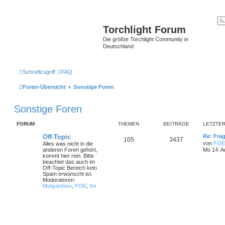
Torchlight Forum
Die größte Torchlight Community in
Deutschland
Schnellzugriff
FAQ
Foren-Übersicht
Sonstige Foren
Sonstige Foren
FORUM
THEMEN
BEITRÄGE
LETZTER
Off-Topic
Re: Frag
105
3437
von
FOE
Alles was nicht in die
anderen Foren gehört,
Mo 14. A
kommt hier rein. Bitte
beachtet das auch im
Off-Topic Bereich kein
Spam erwünscht ist.
Moderatoren:
Malgardian
,
FOE
,
frx