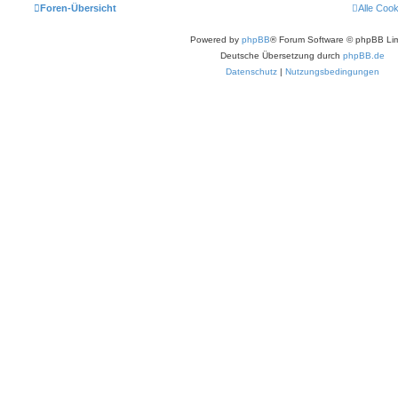
Foren-Übersicht
Alle Coo
Powered by
phpBB
® Forum Software © phpBB Lim
Deutsche Übersetzung durch
phpBB.de
Datenschutz
|
Nutzungsbedingungen