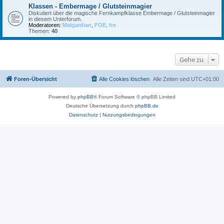
Klassen - Embermage / Glutsteinmagier
Diskutiert über die magische Fernkampfklasse Embermage / Glutsteinmagier
in diesem Unterforum.
Moderatoren:
Malgardian
,
FOE
,
frx
Themen:
40
Gehe zu
Foren-Übersicht
Alle Cookies löschen
Alle Zeiten sind
UTC+01:00
Powered by
phpBB
® Forum Software © phpBB Limited
Deutsche Übersetzung durch
phpBB.de
Datenschutz
|
Nutzungsbedingungen