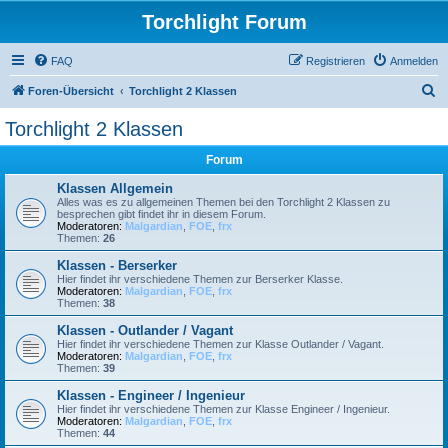
Torchlight Forum
FAQ
Registrieren
Anmelden
S
Foren-Übersicht
Torchlight 2 Klassen
u
Torchlight 2 Klassen
c
Forum
h
e
Klassen Allgemein
Alles was es zu allgemeinen Themen bei den Torchlight 2 Klassen zu
besprechen gibt findet ihr in diesem Forum.
Moderatoren:
Malgardian
,
FOE
,
frx
Themen:
26
Klassen - Berserker
Hier findet ihr verschiedene Themen zur Berserker Klasse.
Moderatoren:
Malgardian
,
FOE
,
frx
Themen:
38
Klassen - Outlander / Vagant
Hier findet ihr verschiedene Themen zur Klasse Outlander / Vagant.
Moderatoren:
Malgardian
,
FOE
,
frx
Themen:
39
Klassen - Engineer / Ingenieur
Hier findet ihr verschiedene Themen zur Klasse Engineer / Ingenieur.
Moderatoren:
Malgardian
,
FOE
,
frx
Themen:
44