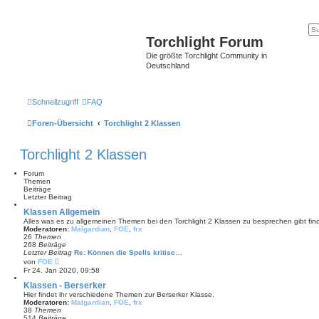
Torchlight Forum
Die größte Torchlight Community in
Deutschland
Schnellzugriff
FAQ
Foren-Übersicht
Torchlight 2 Klassen
Torchlight 2 Klassen
Forum
Themen
Beiträge
Letzter Beitrag
Klassen Allgemein
Alles was es zu allgemeinen Themen bei den Torchlight 2 Klassen zu besprechen gibt find
Moderatoren:
Malgardian
,
FOE
,
frx
26
Themen
268
Beiträge
Letzter Beitrag
Re: Können die Spells kritisc…
N
von
FOE
e
Fr 24. Jan 2020, 09:58
u
e
Klassen - Berserker
s
Hier findet ihr verschiedene Themen zur Berserker Klasse.
t
Moderatoren:
Malgardian
,
FOE
,
frx
e
38
Themen
r
514
Beiträge