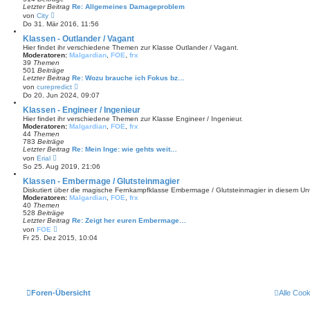
B
Letzter Beitrag
Re: Allgemeines Damageproblem
e
N
von
City
i
e
Do 31. Mär 2016, 11:56
t
u
r
e
Klassen - Outlander / Vagant
a
s
Hier findet ihr verschiedene Themen zur Klasse Outlander / Vagant.
g
t
Moderatoren:
Malgardian
,
FOE
,
frx
e
39
Themen
r
501
Beiträge
B
Letzter Beitrag
Re: Wozu brauche ich Fokus bz…
e
N
von
curepredict
i
e
Do 20. Jun 2024, 09:07
t
u
r
e
Klassen - Engineer / Ingenieur
a
s
Hier findet ihr verschiedene Themen zur Klasse Engineer / Ingenieur.
g
t
Moderatoren:
Malgardian
,
FOE
,
frx
e
44
Themen
r
783
Beiträge
B
Letzter Beitrag
Re: Mein Inge: wie gehts weit…
e
N
von
Erial
i
e
So 25. Aug 2019, 21:06
t
u
r
e
Klassen - Embermage / Glutsteinmagier
a
s
Diskutiert über die magische Fernkampfklasse Embermage / Glutsteinmagier in diesem Un
g
t
Moderatoren:
Malgardian
,
FOE
,
frx
e
40
Themen
r
528
Beiträge
B
Letzter Beitrag
Re: Zeigt her euren Embermage…
e
N
von
FOE
i
e
Fr 25. Dez 2015, 10:04
t
u
r
e
a
s
g
t
e
r
B
Foren-Übersicht
Alle Coo
e
i