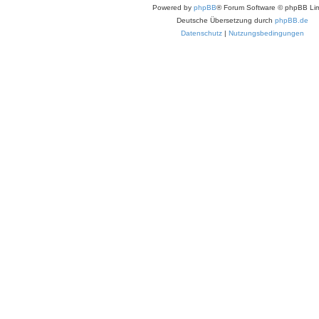
t
Powered by
phpBB
® Forum Software © phpBB Lim
r
a
Deutsche Übersetzung durch
phpBB.de
g
Datenschutz
|
Nutzungsbedingungen