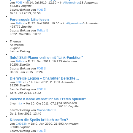
von
FOE
»
Mi 14. Jul 2010, 12:19
» in
Allgemeines
13
Antworten
683367
Zugriffe
Letzter Beitrag
von
FOE
Mi 31. Jul 2013, 08:50
Forenregeln bitte lesen
von
Telias
»
Fr 22. Mai 2009, 10:56
» in
Allgemeines
0
Antworten
458775
Zugriffe
Letzter Beitrag
von
Telias
Fr 22. Mai 2009, 10:56
Themen
Antworten
Zugriffe
Letzter Beitrag
[Info] Skill-Planer online mit "Link-Funktion"
von
Telias
»
Fr 21. Sep 2012, 16:22
5
Antworten
30256
Zugriffe
Letzter Beitrag
von
FOE
Do 25. Jun 2015, 06:26
Die Weiße Legion – Charakter Berichte ...
von
FOE
»
Fr 14. Dez 2012, 11:15
11
Antworten
28258
Zugriffe
Letzter Beitrag
von
FOE
So 6. Jan 2013, 15:22
Welche Klasse werdet ihr als Erstes spielen?
63
Antworten
von
frx
»
Mo 10. Okt 2011, 07:13
96180
Zugriffe
Letzter Beitrag
von
Maxvorstadt
Do 1. Nov 2012, 13:49
Können die Spells kritisch treffen?
von
CH0Z3N
»
Do 9. Jan 2020, 21:59
3
Antworten
38008
Zugriffe
Letzter Beitrag
von
FOE