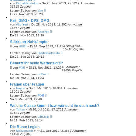
von
Diddeldaddeldu
»
Sa 23. Nov 2013, 22:12
17
Antworten
31715
Zugriffe
Letzter Beitrag
von
Van
Fr 29. Nov 2013, 23:23
Krit_DMG < DPS_DMG
von
AlterYeti
»
Do 28. Nov 2013, 11:30
2
Antworten
14657
Zugriffe
Letzter Beitrag
von
AlterYeti
Do 28. Nov 2013, 18:30
Stärkster Nahkämpfer
3
Antworten
von
HUGI
»
Di 24. Sep 2013, 12:21
15940
Zugriffe
Letzter Beitrag
von
Diddeldaddeldu
Do 26. Sep 2013, 20:12
Benutzt Ihr beide Waffenslots?
13
Antworten
von
FOE
»
Di 13. Nov 2012, 13:27
29456
Zugriffe
Letzter Beitrag
von
ooFex
Mo 18. Mär 2013, 14:34
Fragen über Fragen
von
Nayon
»
So 3. Mär 2013, 18:34
1
Antworten
13961
Zugriffe
Letzter Beitrag
von
FOE
So 3. Mär 2013, 19:40
Welche Klasse kommt bzw. wünscht ihr euch noch?
von
Telias
»
Mi 20. Jul 2011, 17:27
21
Antworten
42481
Zugriffe
Letzter Beitrag
von
LiIR3x4r
Mi 13. Feb 2013, 11:14
Die Bunte Legion
von
Maxvorstadt
»
Fr 21. Dez 2012, 21:55
2
Antworten
14490
Zugriffe