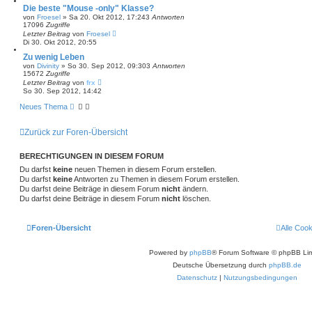
Die beste "Mouse -only" Klasse?
von
Froesel
»
Sa 20. Okt 2012, 17:24
3
Antworten
17096
Zugriffe
Letzter Beitrag
von
Froesel
Di 30. Okt 2012, 20:55
Zu wenig Leben
von
Divinity
»
So 30. Sep 2012, 09:30
3
Antworten
15672
Zugriffe
Letzter Beitrag
von
frx
So 30. Sep 2012, 14:42
Neues Thema
Zurück zur Foren-Übersicht
BERECHTIGUNGEN IN DIESEM FORUM
Du darfst
keine
neuen Themen in diesem Forum erstellen.
Du darfst
keine
Antworten zu Themen in diesem Forum erstellen.
Du darfst deine Beiträge in diesem Forum
nicht
ändern.
Du darfst deine Beiträge in diesem Forum
nicht
löschen.
Foren-Übersicht
Alle Coo
Powered by
phpBB
® Forum Software © phpBB Lim
Deutsche Übersetzung durch
phpBB.de
Datenschutz
|
Nutzungsbedingungen