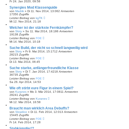
Fr 24. Jan 2020, 09:58
Synergies Mod Klassenguide
von
Madrik
»
Di 11. Nov 2014, 13:06
2
Antworten
17350
Zugriffe
Letzter Beitrag
von
kgTK
Mi 12. Nov 2014, 21:18
Welcher ist der stärkste Fernkämpfer?
von
Sloty
»
So 11. Mai 2014, 18:18
6
Antworten
19138
Zugriffe
Letzter Beitrag
von
FOE
Mi 14. Mai 2014, 10:18
Suche Build, der nicht so schnell langweilig wird
von
Sloty
»
Fr 9. Mai 2014, 15:17
12
Antworten
28215
Zugriffe
Letzter Beitrag
von
FOE
Di 13. Mai 2014, 06:45
Suche starke, anfängerfreundliche Klasse
von
Sloty
»
Di 7. Jan 2014, 17:42
18
Antworten
36735
Zugriffe
Letzter Beitrag
von
FOE
Sa 26. Apr 2014, 14:53
Wie oft stirbt eure Figur in einem Spiel?
von
Kuranes
»
Mo 3. Mär 2014, 17:08
11
Antworten
28241
Zugriffe
Letzter Beitrag
von
Kuranes
Mi 12. Mär 2014, 16:58
Braucht man wirklich Area Debuffs?
von
Slowdice
»
Di 11. Feb 2014, 12:01
3
Antworten
15445
Zugriffe
Letzter Beitrag
von
FOE
Fr 14. Feb 2014, 17:28
Stabkämpfer!?