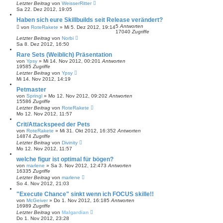
Letzter Beitrag
von
WeisserRitter
Sa 22. Dez 2012, 19:05
Haben sich eure Skillbuilds seit Release verändert?
5
Antworten
von
RoteRakete
»
Mi 5. Dez 2012, 19:14
17040
Zugriffe
Letzter Beitrag
von
Norbi
Sa 8. Dez 2012, 16:50
Rare Sets (Weiblich) Präsentation
von
Ypsy
»
Mi 14. Nov 2012, 00:20
1
Antworten
19585
Zugriffe
Letzter Beitrag
von
Ypsy
Mi 14. Nov 2012, 14:19
Petmaster
von
Springl
»
Mo 12. Nov 2012, 09:20
2
Antworten
15586
Zugriffe
Letzter Beitrag
von
RoteRakete
Mo 12. Nov 2012, 11:57
Crit/Attackspeed der Pets
von
RoteRakete
»
Mi 31. Okt 2012, 16:35
2
Antworten
14874
Zugriffe
Letzter Beitrag
von
Divinity
Mo 12. Nov 2012, 11:57
welche figur ist optimal für bögen?
von
marlene
»
Sa 3. Nov 2012, 12:47
3
Antworten
16335
Zugriffe
Letzter Beitrag
von
marlene
So 4. Nov 2012, 21:03
"Execute Chance" sinkt wenn ich FOCUS skille!!
von
McGeiver
»
Do 1. Nov 2012, 16:18
5
Antworten
16989
Zugriffe
Letzter Beitrag
von
Malgardian
Do 1. Nov 2012, 23:28