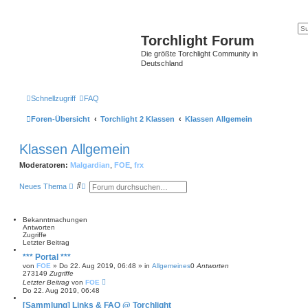
Torchlight Forum
Die größte Torchlight Community in
Deutschland
Schnellzugriff
FAQ
Foren-Übersicht
Torchlight 2 Klassen
Klassen Allgemein
Klassen Allgemein
Moderatoren:
Malgardian
,
FOE
,
frx
S
E
Neues Thema
u
r
c
w
h
e
e
i
Bekanntmachungen
t
Antworten
e
Zugriffe
r
Letzter Beitrag
t
*** Portal ***
e
von
FOE
»
Do 22. Aug 2019, 06:48
» in
Allgemeines
0
Antworten
S
273149
Zugriffe
u
Letzter Beitrag
von
FOE
c
Do 22. Aug 2019, 06:48
h
e
[Sammlung] Links & FAQ @ Torchlight