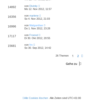
von
Divinity
14892
Mo 12. Nov 2012, 11:57
von
marlene
16356
So 4. Nov 2012, 21:03
von
Malgardian
16996
Do 1. Nov 2012, 23:28
von
Froesel
17117
Di 30. Okt 2012, 20:55
von
frx
15681
So 30. Sep 2012, 14:42
1
2
Nächste
26 Themen
Gehe zu
Alle Cookies löschen
Alle Zeiten sind
UTC+01:00