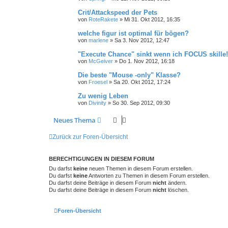
Crit/Attackspeed der Pets
von
RoteRakete
»
Mi 31. Okt 2012, 16:35
welche figur ist optimal für bögen?
von
marlene
»
Sa 3. Nov 2012, 12:47
"Execute Chance" sinkt wenn ich FOCUS skille!
von
McGeiver
»
Do 1. Nov 2012, 16:18
Die beste "Mouse -only" Klasse?
von
Froesel
»
Sa 20. Okt 2012, 17:24
Zu wenig Leben
von
Divinity
»
So 30. Sep 2012, 09:30
Neues Thema
Zurück zur Foren-Übersicht
BERECHTIGUNGEN IN DIESEM FORUM
Du darfst
keine
neuen Themen in diesem Forum erstellen.
Du darfst
keine
Antworten zu Themen in diesem Forum erstellen.
Du darfst deine Beiträge in diesem Forum
nicht
ändern.
Du darfst deine Beiträge in diesem Forum
nicht
löschen.
Foren-Übersicht