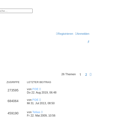
eiterte Suche
Registrieren
Anmelden
S
u
c
h
e
1
2
Nächste
26 Themen
ZUGRIFFE
LETZTER BEITRAG
von
FOE
273595
Do 22. Aug 2019, 06:48
von
FOE
684064
Mi 31. Jul 2013, 08:50
von
Telias
459190
Fr 22. Mai 2009, 10:56