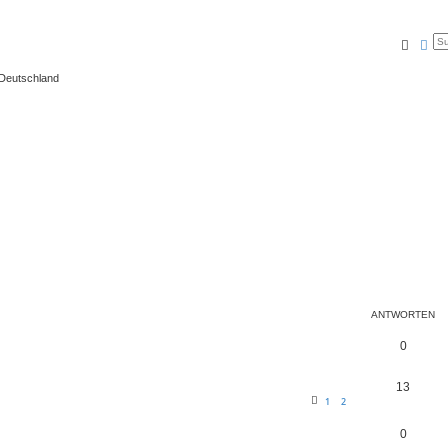
Suche
Erw
 Deutschland
ANTWORTEN
0
13
1
2
0