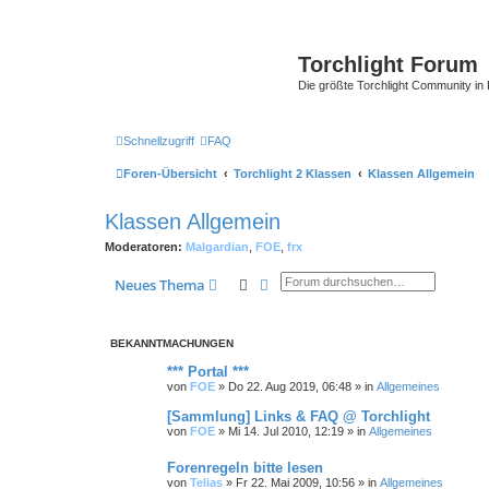
Torchlight Forum
Die größte Torchlight Community in
Schnellzugriff
FAQ
Foren-Übersicht
Torchlight 2 Klassen
Klassen Allgemein
Klassen Allgemein
Moderatoren:
Malgardian
,
FOE
,
frx
Suche
Erweiterte Suche
Neues Thema
BEKANNTMACHUNGEN
*** Portal ***
von
FOE
»
Do 22. Aug 2019, 06:48
» in
Allgemeines
[Sammlung] Links & FAQ @ Torchlight
von
FOE
»
Mi 14. Jul 2010, 12:19
» in
Allgemeines
Forenregeln bitte lesen
von
Telias
»
Fr 22. Mai 2009, 10:56
» in
Allgemeines