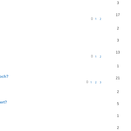
3
17
1
2
2
3
13
1
2
1
noch?
21
1
2
3
2
ert?
5
1
2