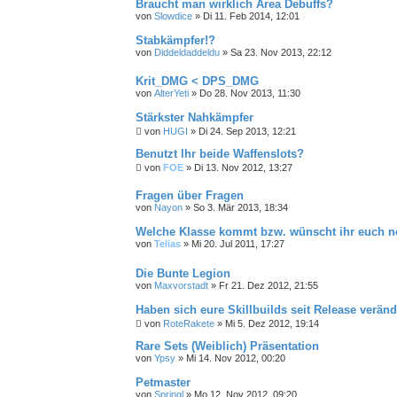
Braucht man wirklich Area Debuffs?
von
Slowdice
»
Di 11. Feb 2014, 12:01
Stabkämpfer!?
von
Diddeldaddeldu
»
Sa 23. Nov 2013, 22:12
Krit_DMG < DPS_DMG
von
AlterYeti
»
Do 28. Nov 2013, 11:30
Stärkster Nahkämpfer
von
HUGI
»
Di 24. Sep 2013, 12:21
Benutzt Ihr beide Waffenslots?
von
FOE
»
Di 13. Nov 2012, 13:27
Fragen über Fragen
von
Nayon
»
So 3. Mär 2013, 18:34
Welche Klasse kommt bzw. wünscht ihr euch 
von
Telias
»
Mi 20. Jul 2011, 17:27
Die Bunte Legion
von
Maxvorstadt
»
Fr 21. Dez 2012, 21:55
Haben sich eure Skillbuilds seit Release veränd
von
RoteRakete
»
Mi 5. Dez 2012, 19:14
Rare Sets (Weiblich) Präsentation
von
Ypsy
»
Mi 14. Nov 2012, 00:20
Petmaster
von
Springl
»
Mo 12. Nov 2012, 09:20