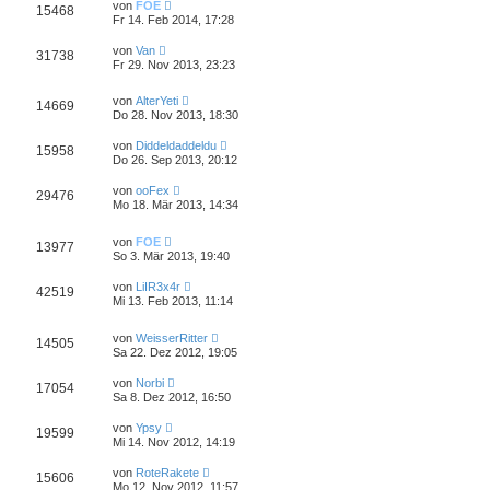
von
FOE
15468
Fr 14. Feb 2014, 17:28
von
Van
31738
Fr 29. Nov 2013, 23:23
von
AlterYeti
14669
Do 28. Nov 2013, 18:30
von
Diddeldaddeldu
15958
Do 26. Sep 2013, 20:12
von
ooFex
29476
Mo 18. Mär 2013, 14:34
von
FOE
13977
So 3. Mär 2013, 19:40
von
LiIR3x4r
42519
Mi 13. Feb 2013, 11:14
von
WeisserRitter
14505
Sa 22. Dez 2012, 19:05
von
Norbi
17054
Sa 8. Dez 2012, 16:50
von
Ypsy
19599
Mi 14. Nov 2012, 14:19
von
RoteRakete
15606
Mo 12. Nov 2012, 11:57