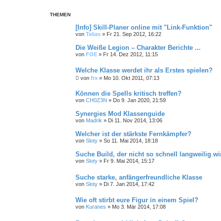
THEMEN
[Info] Skill-Planer online mit "Link-Funktion"
von
Telias
»
Fr 21. Sep 2012, 16:22
Die Weiße Legion – Charakter Berichte ...
von
FOE
»
Fr 14. Dez 2012, 11:15
Welche Klasse werdet ihr als Erstes spielen?
von
frx
»
Mo 10. Okt 2011, 07:13
Können die Spells kritisch treffen?
von
CH0Z3N
»
Do 9. Jan 2020, 21:59
Synergies Mod Klassenguide
von
Madrik
»
Di 11. Nov 2014, 13:06
Welcher ist der stärkste Fernkämpfer?
von
Sloty
»
So 11. Mai 2014, 18:18
Suche Build, der nicht so schnell langweilig wi
von
Sloty
»
Fr 9. Mai 2014, 15:17
Suche starke, anfängerfreundliche Klasse
von
Sloty
»
Di 7. Jan 2014, 17:42
Wie oft stirbt eure Figur in einem Spiel?
von
Kuranes
»
Mo 3. Mär 2014, 17:08