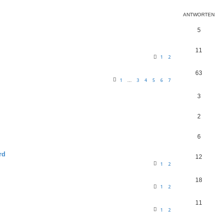
ANTWORTEN
5
11
1
2
63
1
3
4
5
6
7
…
3
2
6
rd
12
1
2
18
1
2
11
1
2