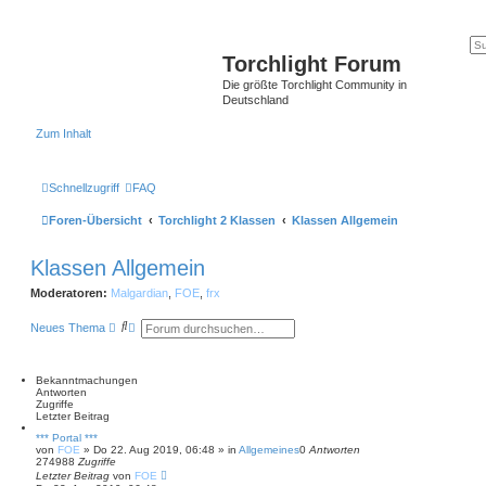
Torchlight Forum
Die größte Torchlight Community in
Deutschland
Zum Inhalt
Schnellzugriff
FAQ
Foren-Übersicht
Torchlight 2 Klassen
Klassen Allgemein
Klassen Allgemein
Moderatoren:
Malgardian
,
FOE
,
frx
S
E
Neues Thema
u
r
c
w
h
e
e
i
Bekanntmachungen
t
Antworten
e
Zugriffe
r
Letzter Beitrag
t
*** Portal ***
e
von
FOE
»
Do 22. Aug 2019, 06:48
» in
Allgemeines
0
Antworten
S
274988
Zugriffe
u
Letzter Beitrag
von
FOE
c