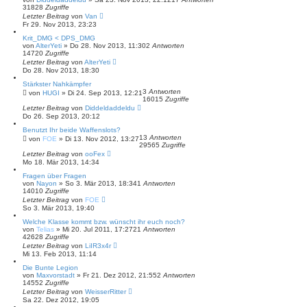
31828
Zugriffe
Letzter Beitrag
von
Van
Fr 29. Nov 2013, 23:23
Krit_DMG < DPS_DMG
von
AlterYeti
»
Do 28. Nov 2013, 11:30
2
Antworten
14720
Zugriffe
Letzter Beitrag
von
AlterYeti
Do 28. Nov 2013, 18:30
Stärkster Nahkämpfer
3
Antworten
von
HUGI
»
Di 24. Sep 2013, 12:21
16015
Zugriffe
Letzter Beitrag
von
Diddeldaddeldu
Do 26. Sep 2013, 20:12
Benutzt Ihr beide Waffenslots?
13
Antworten
von
FOE
»
Di 13. Nov 2012, 13:27
29565
Zugriffe
Letzter Beitrag
von
ooFex
Mo 18. Mär 2013, 14:34
Fragen über Fragen
von
Nayon
»
So 3. Mär 2013, 18:34
1
Antworten
14010
Zugriffe
Letzter Beitrag
von
FOE
So 3. Mär 2013, 19:40
Welche Klasse kommt bzw. wünscht ihr euch noch?
von
Telias
»
Mi 20. Jul 2011, 17:27
21
Antworten
42628
Zugriffe
Letzter Beitrag
von
LiIR3x4r
Mi 13. Feb 2013, 11:14
Die Bunte Legion
von
Maxvorstadt
»
Fr 21. Dez 2012, 21:55
2
Antworten
14552
Zugriffe
Letzter Beitrag
von
WeisserRitter
Sa 22. Dez 2012, 19:05