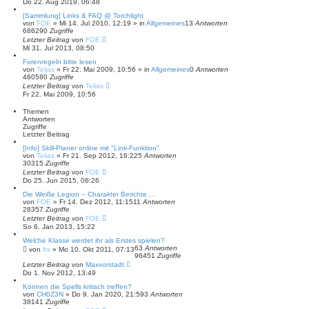
Do 22. Aug 2019, 06:48
h
e
[Sammlung] Links & FAQ @ Torchlight
von
FOE
»
Mi 14. Jul 2010, 12:19
» in
Allgemeines
13
Antworten
686290
Zugriffe
Letzter Beitrag
von
FOE
Mi 31. Jul 2013, 08:50
Forenregeln bitte lesen
von
Telias
»
Fr 22. Mai 2009, 10:56
» in
Allgemeines
0
Antworten
460580
Zugriffe
Letzter Beitrag
von
Telias
Fr 22. Mai 2009, 10:56
Themen
Antworten
Zugriffe
Letzter Beitrag
[Info] Skill-Planer online mit "Link-Funktion"
von
Telias
»
Fr 21. Sep 2012, 16:22
5
Antworten
30315
Zugriffe
Letzter Beitrag
von
FOE
Do 25. Jun 2015, 06:26
Die Weiße Legion – Charakter Berichte ...
von
FOE
»
Fr 14. Dez 2012, 11:15
11
Antworten
28357
Zugriffe
Letzter Beitrag
von
FOE
So 6. Jan 2013, 15:22
Welche Klasse werdet ihr als Erstes spielen?
63
Antworten
von
frx
»
Mo 10. Okt 2011, 07:13
96451
Zugriffe
Letzter Beitrag
von
Maxvorstadt
Do 1. Nov 2012, 13:49
Können die Spells kritisch treffen?
von
CH0Z3N
»
Do 9. Jan 2020, 21:59
3
Antworten
38141
Zugriffe