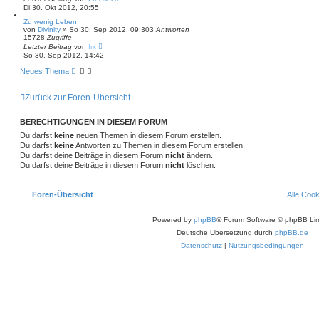
Di 30. Okt 2012, 20:55
Zu wenig Leben
von
Divinity
»
So 30. Sep 2012, 09:30
3
Antworten
15728
Zugriffe
Letzter Beitrag
von
frx
So 30. Sep 2012, 14:42
Neues Thema
Zurück zur Foren-Übersicht
BERECHTIGUNGEN IN DIESEM FORUM
Du darfst
keine
neuen Themen in diesem Forum erstellen.
Du darfst
keine
Antworten zu Themen in diesem Forum erstellen.
Du darfst deine Beiträge in diesem Forum
nicht
ändern.
Du darfst deine Beiträge in diesem Forum
nicht
löschen.
Foren-Übersicht
Alle Coo
Powered by
phpBB
® Forum Software © phpBB Lim
Deutsche Übersetzung durch
phpBB.de
Datenschutz
|
Nutzungsbedingungen