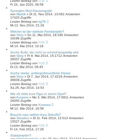
Letzter Beitrag
von
FOE
Fr 24. Jan 2020, 09:58
Synergies Mod Klassenguide
von
Madrik
»
Di 11. Nov 2014, 13:06
2
Antworten
17420
Zugriffe
Letzter Beitrag
von
kgTK
Mi 12. Nov 2014, 21:18
Welcher ist der stärkste Fernkämpfer?
von
Sloty
»
So 11. Mai 2014, 18:18
6
Antworten
19196
Zugriffe
Letzter Beitrag
von
FOE
Mi 14. Mai 2014, 10:18
Suche Build, der nicht so schnell langweilig wird
von
Sloty
»
Fr 9. Mai 2014, 15:17
12
Antworten
28337
Zugriffe
Letzter Beitrag
von
FOE
Di 13. Mai 2014, 06:45
Suche starke, anfängerfreundliche Klasse
von
Sloty
»
Di 7. Jan 2014, 17:42
18
Antworten
36839
Zugriffe
Letzter Beitrag
von
FOE
Sa 26. Apr 2014, 14:53
Wie oft stirbt eure Figur in einem Spiel?
von
Kuranes
»
Mo 3. Mär 2014, 17:08
11
Antworten
28350
Zugriffe
Letzter Beitrag
von
Kuranes
Mi 12. Mär 2014, 16:58
Braucht man wirklich Area Debuffs?
von
Slowdice
»
Di 11. Feb 2014, 12:01
3
Antworten
15527
Zugriffe
Letzter Beitrag
von
FOE
Fr 14. Feb 2014, 17:28
Stabkämpfer!?
von
Diddeldaddeldu
»
Sa 23. Nov 2013, 22:12
17
Antworten