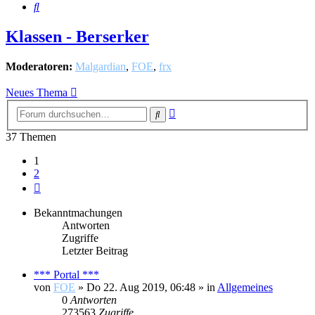
Suche
Klassen - Berserker
Moderatoren:
Malgardian
,
FOE
,
frx
Neues Thema
Erweiterte
Suche
Suche
37 Themen
1
2
Nächste
Bekanntmachungen
Antworten
Zugriffe
Letzter Beitrag
*** Portal ***
von
FOE
»
Do 22. Aug 2019, 06:48
» in
Allgemeines
0
Antworten
273563
Zugriffe