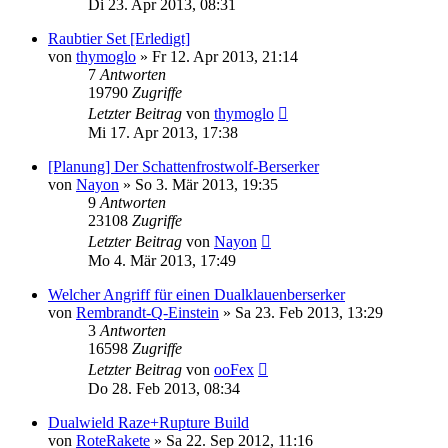
Di 23. Apr 2013, 08:31
Raubtier Set [Erledigt]
von
thymoglo
»
Fr 12. Apr 2013, 21:14
7
Antworten
19790
Zugriffe
Letzter Beitrag
von
thymoglo
Mi 17. Apr 2013, 17:38
[Planung] Der Schattenfrostwolf-Berserker
von
Nayon
»
So 3. Mär 2013, 19:35
9
Antworten
23108
Zugriffe
Letzter Beitrag
von
Nayon
Mo 4. Mär 2013, 17:49
Welcher Angriff für einen Dualklauenberserker
von
Rembrandt-Q-Einstein
»
Sa 23. Feb 2013, 13:29
3
Antworten
16598
Zugriffe
Letzter Beitrag
von
ooFex
Do 28. Feb 2013, 08:34
Dualwield Raze+Rupture Build
von
RoteRakete
»
Sa 22. Sep 2012, 11:16