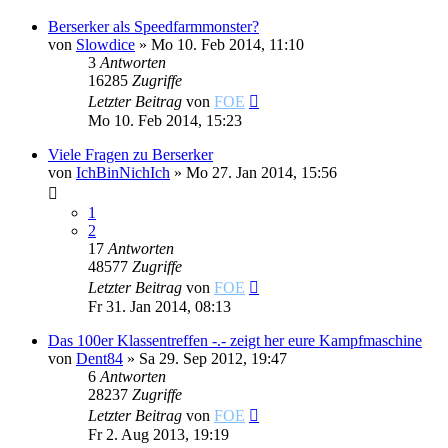
Berserker als Speedfarmmonster?
von
Slowdice
»
Mo 10. Feb 2014, 11:10
3
Antworten
16285
Zugriffe
Letzter Beitrag
von
FOE
Mo 10. Feb 2014, 15:23
Viele Fragen zu Berserker
von
IchBinNichIch
»
Mo 27. Jan 2014, 15:56
1
2
17
Antworten
48577
Zugriffe
Letzter Beitrag
von
FOE
Fr 31. Jan 2014, 08:13
Das 100er Klassentreffen -.- zeigt her eure Kampfmaschine
von
Dent84
»
Sa 29. Sep 2012, 19:47
6
Antworten
28237
Zugriffe
Letzter Beitrag
von
FOE
Fr 2. Aug 2013, 19:19